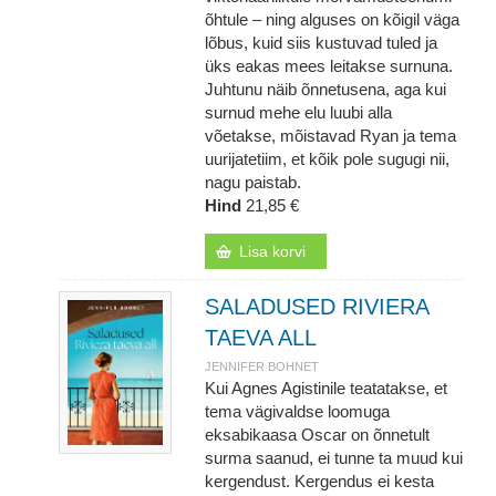
õhtule – ning alguses on kõigil väga
lõbus, kuid siis kustuvad tuled ja
üks eakas mees leitakse surnuna.
Juhtunu näib õnnetusena, aga kui
surnud mehe elu luubi alla
võetakse, mõistavad Ryan ja tema
uurijatetiim, et kõik pole sugugi nii,
nagu paistab.
Hind
21,85 €
Lisa korvi
SALADUSED RIVIERA
TAEVA ALL
JENNIFER BOHNET
Kui Agnes Agistinile teatatakse, et
tema vägivaldse loomuga
eksabikaasa Oscar on õnnetult
surma saanud, ei tunne ta muud kui
kergendust. Kergendus ei kesta