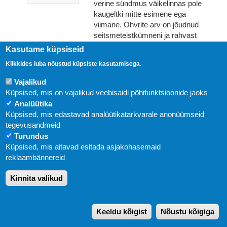
verine sündmus väikelinnas pole
kaugeltki mitte esimene ega
viimane. Ohvrite arv on jõudnud
seitsmeteistkümneni ja rahvast
valdab õud, sest keegi ei tea, kelle
Kasutame küpsiseid
snaiper järgmine kord sihikule
Klikkides luba nõustud küpsiste kasutamisega.
võtab.
Hind
24,65 €
Vajalikud
Küpsised, mis on vajalikud veebisaidi põhifunktsioonide jaoks
Lisa korvi
Analüütika
Küpsised, mis edastavad analüütikatarkvarale anonüümseid
JÄÄTISEKOHVIK
tegevusandmeid
Turundus
SMARAGDROHELISES
Küpsised, mis aitavad esitada asjakohasemaid
LAHESOPIS
reklaambännereid
HOLLY MARTIN
Skye Philipsi ja Jesse Hamiltoni
Kinnita valikud
suhe on keeruline. Nad on olnud
naabrid, parimad sõbrad ja mõnda
aega isegi abielus. Ent sestsaadik,
Keeldu kõigist
Nõustu kõigiga
kui Skye naasis Jewel Islandi