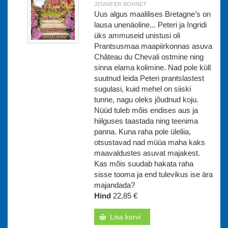
JENNIFER BOHNET
Uus algus maalilises Bretagne’s on
lausa unenäoline... Peteri ja Ingridi
üks ammuseid unistusi oli
Prantsusmaa maapiirkonnas asuva
Château du Chevali ostmine ning
sinna elama kolimine. Nad pole küll
suutnud leida Peteri prantslastest
sugulasi, kuid mehel on siiski
tunne, nagu oleks jõudnud koju.
Nüüd tuleb mõis endises aus ja
hiilguses taastada ning teenima
panna. Kuna raha pole üleliia,
otsustavad nad müüa maha kaks
maavaldustes asuvat majakest.
Kas mõis suudab hakata raha
sisse tooma ja end tulevikus ise ära
majandada?
Hind
22,85 €
Lisa korvi