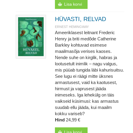
Lisa korvi
HÜVASTI, RELVAD
ERNEST HEMINGWAY
Ameeriklasest leitnant Frederic
Henry ja briti medõde Catherine
Barkley kohtuvad esimese
maailmasõja verises kaoses.
Nende suhe on kirglik, habras ja
lootusetult inimlik – nagu valgus,
mis püüab tungida läbi kahurisuitsu.
See lugu ei räägi mitte üksnes
armastusest, vaid ka kaotusest,
hirmust ja vaprusest jääda
inimeseks. Iga lehekülg on täis
vaikseid küsimusi: kas armastus
suudab ellu jääda, kui maailm
kokku variseb?
Hind
24,99 €
Lisa korvi