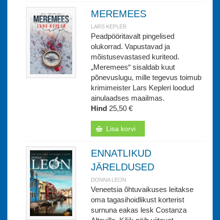
MEREMEES
LARS KEPLER
Peadpööritavalt pingelised
olukorrad. Vapustavad ja
mõistusevastased kuriteod.
„Meremees“ sisaldab kuut
põnevuslugu, mille tegevus toimub
krimimeister Lars Kepleri loodud
ainulaadses maailmas.
Hind
25,50 €
Lisa korvi
ENNATLIKUD
JÄRELDUSED
DONNA LEON
Veneetsia õhtuvaikuses leitakse
oma tagasihoidlikust korterist
surnuna eakas lesk Costanza