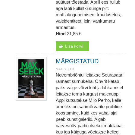
süütust tõestada. Aprili ees rullub
aga lahti küllaltki sünge pilt:
maffiakogunemised, truudusetus,
valeidentiteet, lein, vankumatu
armastus.
Hind
21,85 €
Lisa korvi
MÄRGISTATUD
MAX SEECK
Novembriõhtul leitakse Seurasaari
rannast surnukeha. Ohvrit katab
paks valge värvi kiht ja lahkamisel
leitakse tema kurgust malenupp.
Appi kutsutakse Milo Perho, kelle
ametiks on sarimõrvarite profiilide
koostamine, kuid kes vabal ajal
peab kunstigaleriid. Algab
närvesööv partii otsekui malelaual,
kus iga käiguga võetakse kellegi