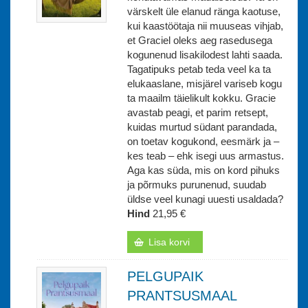
värskelt üle elanud ränga kaotuse,
kui kaastöötaja nii muuseas vihjab,
et Graciel oleks aeg rasedusega
kogunenud lisakilodest lahti saada.
Tagatipuks petab teda veel ka ta
elukaaslane, misjärel variseb kogu
ta maailm täielikult kokku. Gracie
avastab peagi, et parim retsept,
kuidas murtud südant parandada,
on toetav kogukond, eesmärk ja –
kes teab – ehk isegi uus armastus.
Aga kas süda, mis on kord pihuks
ja põrmuks purunenud, suudab
üldse veel kunagi uuesti usaldada?
Hind
21,95 €
Lisa korvi
PELGUPAIK
PRANTSUSMAAL