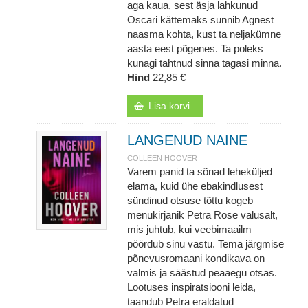
aga kaua, sest äsja lahkunud
Oscari kättemaks sunnib Agnest
naasma kohta, kust ta neljakümne
aasta eest põgenes. Ta poleks
kunagi tahtnud sinna tagasi minna.
Hind
22,85 €
Lisa korvi
LANGENUD NAINE
COLLEEN HOOVER
Varem panid ta sõnad leheküljed
elama, kuid ühe ebakindlusest
sündinud otsuse tõttu kogeb
menukirjanik Petra Rose valusalt,
mis juhtub, kui veebimaailm
pöördub sinu vastu. Tema järgmise
põnevusromaani kondikava on
valmis ja säästud peaaegu otsas.
Lootuses inspiratsiooni leida,
taandub Petra eraldatud