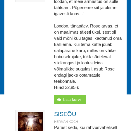
loodan, et meie armastus on sulle
tähtsam. Põgeneme siit ja oleme
igavesti koos...“
London, tänapäev. Rose arvas, et
on maailmas täiesti üksi, sest oli
vaid mõni kuu tagasi kaotanud oma
kalli ema. Kui tema kätte jõuab
salapärane karp, milles on väike
hobusekujuke, tükk sädelevat
siidkangast ja lootus leida
võimalikke sugulasi, asub Rose
endagi jaoks ootamatule
teekonnale.
Hind
22,85 €
Lisa korvi
SISEÕU
HERMAN KOCH
Pärast seda, kui rahvusvaheliselt