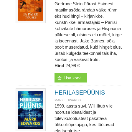
Gertrude Stein Pärast Esimest
maailmasõda rändab väike rühm
eksinud hingi – kirjanikke,
kunstnikke, armastajaid – Pariisi
kohvikute hämaruses ja Hispaania
päikese all, otsides elu mõtet, kirge
ja iseennast. Jake Barnes, sõja
poolt muserdatud, kuid hingelt elus,
üritab kulgeda teekonnal täis iha,
kaotusi ja vaikivat trotsi.
Hind
24,99 €
Lisa korvi
HERILASEPÜÜNIS
MARK EDWARDS
1999. aasta suvi. Will liitub viie
nooruse ideaalidest ja
tulevikulootustest pakatava
ülikoolilõpetajaga, kes töötavad
ekstsentrilise