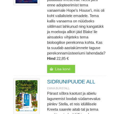
enne adopteerimist tema
vanaemale Hope’s House’i, mis oli
koht vallalistele emadele. Tema
kallis vanaema on nüüdseks
siitilmast lahkunud ning kangatükk
ja moelooja allkiri jäid Blake´ile
ainsateks vihjeteks tema
bioloogilise perekonna kohta. Kas
ta suudab aastakümnete taguse
perekonnamüsteeriumi lahendada?
Hind
22,85 €
Lisa korvi
SIDRUNIPUUDE ALL
EMMA BURSTALL
Pärast sõbra kaotust ja abielu
lagunemist loodab südamevalus
piinlev Stella, et reis idüllilisele
Kreeta saarele aitab tal ja tema