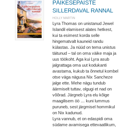
PÄIKESEPAISTE
SILLERDAVAL RANNAL
HOLLY MARTIN
Lyra Thomas on unistanud Jewel
Islandil elamisest alates hetkest,
kui ta esimest korda selle
hingematvalt kauneid randu
külastas. Ja nüüd on tema unistus
täitunud – tal on oma väike maja ja
uus töökoht. Aga kui Lyra asub
jalgrattaga oma uut kodukanti
avastama, kukub ta õnnetul kombel
otse väga nägusa Nix Sancheze
jalge ette. Mehe nägu tundub
äärmiselt tuttav, olgugi et nad on
võõrad. Järgneb Lyra elu kõige
maagilisem öö … kuni lummus
puruneb, sest järgmisel hommikul
on Nix kadunud.
Lyra vannub, et on edaspidi oma
südame avamisega ettevaatlikum,