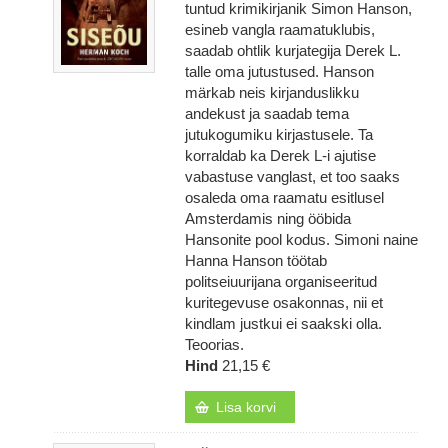
tuntud krimikirjanik Simon Hanson,
esineb vangla raamatuklubis,
saadab ohtlik kurjategija Derek L.
talle oma jutustused. Hanson
märkab neis kirjanduslikku
andekust ja saadab tema
jutukogumiku kirjastusele. Ta
korraldab ka Derek L-i ajutise
vabastuse vanglast, et too saaks
osaleda oma raamatu esitlusel
Amsterdamis ning ööbida
Hansonite pool kodus. Simoni naine
Hanna Hanson töötab
politseiuurijana organiseeritud
kuritegevuse osakonnas, nii et
kindlam justkui ei saakski olla.
Teoorias.
Hind
21,15 €
Lisa korvi