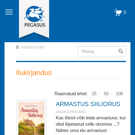
Liigu
edasi
0
põhisisu
juurde
KUIDAS OSTA?
Otsing
User
Account
Menu
Ilukirjandus
(logged
out)
Raamatuid lehel:
25
50
100
ARMASTUS SIILIORUS
JESSICA REDLAND
Kas tõesti võib leida armastuse, kui
oled lõpetanud selle otsimise ...?
Nähes oma elu armastust