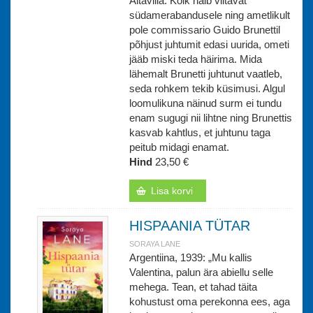
Altavilla. Kõik näib viitavat
südamerabandusele ning ametlikult
pole commissario Guido Brunettil
põhjust juhtumit edasi uurida, ometi
jääb miski teda häirima. Mida
lähemalt Brunetti juhtunut vaatleb,
seda rohkem tekib küsimusi. Algul
loomulikuna näinud surm ei tundu
enam sugugi nii lihtne ning Brunettis
kasvab kahtlus, et juhtunu taga
peitub midagi enamat.
Hind
23,50 €
Lisa korvi
HISPAANIA TÜTAR
SORAYA LANE
Argentiina, 1939: „Mu kallis
Valentina, palun ära abiellu selle
mehega. Tean, et tahad täita
kohustust oma perekonna ees, aga