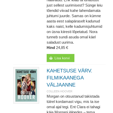
just sellest uurimisest? Sünge leiu
tõendid viivad kahe lahendamata
juhtumi juurde. Samas on kümne
aasta eest salapäraselt kadunud
kaks naist, kelle kadumisjuhtumid
on üsna kiiresti lõpetatud. Nora
tunneb sundi asuda omal käel
saladust uurima.
Hind
24,85 €
Lisa korvi
KAHETSUSE VÄRV.
FILMIKAANEGA
VÄLJAANNE
COLLEEN HOOVER
Morgan on otsustanud takistada
tütrel kordamast vigu, mis ta ise
omal ajal tegi. Ent Clara ei tahagi
käia Morgani jälgedes – tema