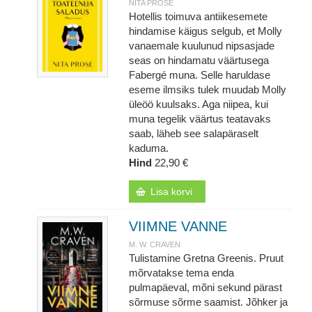
NITA PROSE
Hotellis toimuva antiikesemete
hindamise käigus selgub, et Molly
vanaemale kuulunud nipsasjade
seas on hindamatu väärtusega
Fabergé muna. Selle haruldase
eseme ilmsiks tulek muudab Molly
üleöö kuulsaks. Aga niipea, kui
muna tegelik väärtus teatavaks
saab, läheb see salapäraselt
kaduma.
Hind
22,90 €
Lisa korvi
VIIMNE VANNE
M. W. CRAVEN
Tulistamine Gretna Greenis. Pruut
mõrvatakse tema enda
pulmapäeval, mõni sekund pärast
sõrmuse sõrme saamist. Jõhker ja