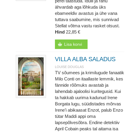
perel taastuda. Idülli ja rahu
ähvardab aga lõhkuda üks
ebameeldiv avastus ja ühe vana
tuttava saabumine, mis sunnivad
Stellat võtma vastu rasket otsust.
Hind
22,85 €
Lisa korvi
VILLA ALBA SALADUS
LOUISE DOUGLAS
TV sõumees ja krimilugude fanaatik
Milo Conti on itaallaste lemmik, kes
fännide rõõmuks avastab ja
lahendab ajaloolisi kuritegusid. Kui
ta hakkab uurima kadunud Irene
Borgata lugu, süüdistades mõrvas
Irene’i abikaasat Enzot, palub Enzo
tütar Maddi appi oma
lapsepõlvesõbra. Endine detektiiv
April Cobain peaks tal aitama isa