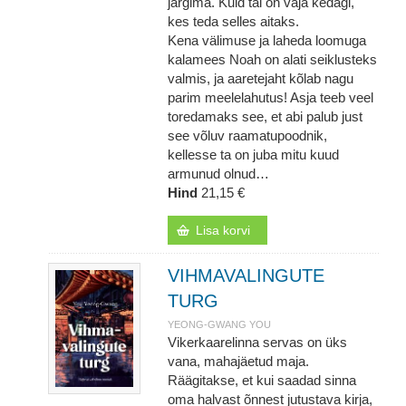
järgima. Kuid tal on vaja kedagi,
kes teda selles aitaks.
Kena välimuse ja laheda loomuga
kalamees Noah on alati seiklusteks
valmis, ja aaretejaht kõlab nagu
parim meelelahutus! Asja teeb veel
toredamaks see, et abi palub just
see võluv raamatupoodnik,
kellesse ta on juba mitu kuud
armunud olnud…
Hind
21,15 €
Lisa korvi
VIHMAVALINGUTE
TURG
YEONG-GWANG YOU
Vikerkaarelinna servas on üks
vana, mahajäetud maja.
Räägitakse, et kui saadad sinna
oma halvast õnnest jutustava kirja,