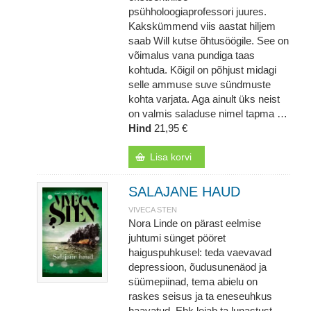
psühholoogiaprofessori juures.
Kakskümmend viis aastat hiljem
saab Will kutse õhtusöögile. See on
võimalus vana pundiga taas
kohtuda. Kõigil on põhjust midagi
selle ammuse suve sündmuste
kohta varjata. Aga ainult üks neist
on valmis saladuse nimel tapma …
Hind
21,95 €
Lisa korvi
SALAJANE HAUD
VIVECA STEN
Nora Linde on pärast eelmise
juhtumi sünget pööret
haiguspuhkusel: teda vaevavad
depressioon, õudusunenäod ja
süümepiinad, tema abielu on
raskes seisus ja ta eneseuhkus
haavatud. Ehk leiab ta lunastust