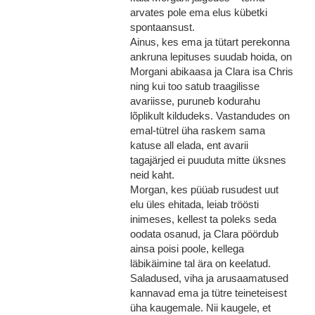
arvates pole ema elus kübetki
spontaansust.
Ainus, kes ema ja tütart perekonna
ankruna lepituses suudab hoida, on
Morgani abikaasa ja Clara isa Chris
ning kui too satub traagilisse
avariisse, puruneb kodurahu
lõplikult kildudeks. Vastandudes on
emal-tütrel üha raskem sama
katuse all elada, ent avarii
tagajärjed ei puuduta mitte üksnes
neid kaht.
Morgan, kes püüab rusudest uut
elu üles ehitada, leiab tröösti
inimeses, kellest ta poleks seda
oodata osanud, ja Clara pöördub
ainsa poisi poole, kellega
läbikäimine tal ära on keelatud.
Saladused, viha ja arusaamatused
kannavad ema ja tütre teineteisest
üha kaugemale. Nii kaugele, et