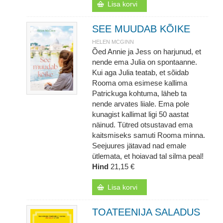
Lisa korvi
SEE MUUDAB KÕIKE
HELEN MCGINN
Õed Annie ja Jess on harjunud, et
nende ema Julia on spontaanne.
Kui aga Julia teatab, et sõidab
Rooma oma esimese kallima
Patrickuga kohtuma, läheb ta
nende arvates liiale. Ema pole
kunagist kallimat ligi 50 aastat
näinud. Tütred otsustavad ema
kaitsmiseks samuti Rooma minna.
Seejuures jätavad nad emale
ütlemata, et hoiavad tal silma peal!
Hind
21,15 €
Lisa korvi
TOATEENIJA SALADUS