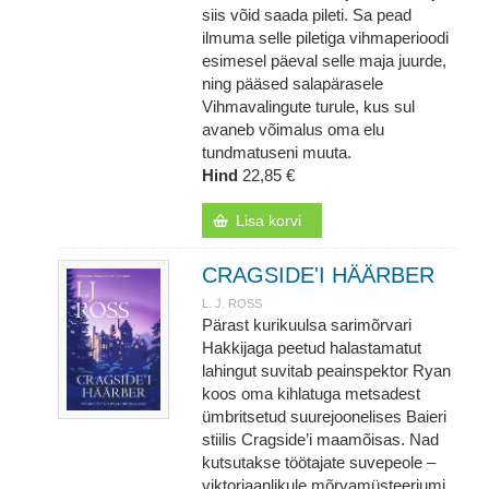
siis võid saada pileti. Sa pead
ilmuma selle piletiga vihmaperioodi
esimesel päeval selle maja juurde,
ning pääsed salapärasele
Vihmavalingute turule, kus sul
avaneb võimalus oma elu
tundmatuseni muuta.
Hind
22,85 €
Lisa korvi
CRAGSIDE'I HÄÄRBER
L. J. ROSS
Pärast kurikuulsa sarimõrvari
Hakkijaga peetud halastamatut
lahingut suvitab peainspektor Ryan
koos oma kihlatuga metsadest
ümbritsetud suurejoonelises Baieri
stiilis Cragside’i maamõisas. Nad
kutsutakse töötajate suvepeole –
viktoriaanlikule mõrvamüsteeriumi