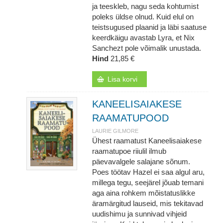
ja teeskleb, nagu seda kohtumist
poleks üldse olnud. Kuid elul on
teistsugused plaanid ja läbi saatuse
keerdkäigu avastab Lyra, et Nix
Sanchezt pole võimalik unustada.
Hind
21,85 €
Lisa korvi
KANEELISAIAKESE
RAAMATUPOOD
LAURIE GILMORE
Ühest raamatust Kaneelisaiakese
raamatupoe riiulil ilmub
päevavalgele salajane sõnum.
Poes töötav Hazel ei saa algul aru,
millega tegu, seejärel jõuab temani
aga aina rohkem mõistatuslikke
äramärgitud lauseid, mis tekitavad
uudishimu ja sunnivad vihjeid