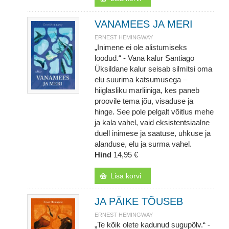
VANAMEES JA MERI
ERNEST HEMINGWAY
„Inimene ei ole alistumiseks
loodud.“ - Vana kalur Santiago
Üksildane kalur seisab silmitsi oma
elu suurima katsumusega –
hiiglasliku marliiniga, kes paneb
proovile tema jõu, visaduse ja
hinge. See pole pelgalt võitlus mehe
ja kala vahel, vaid eksistentsiaalne
duell inimese ja saatuse, uhkuse ja
alanduse, elu ja surma vahel.
Hind
14,95 €
Lisa korvi
JA PÄIKE TÕUSEB
ERNEST HEMINGWAY
„Te kõik olete kadunud sugupõlv.“ -