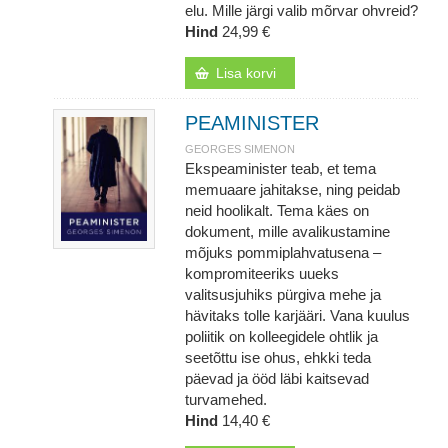
elu. Mille järgi valib mõrvar ohvreid?
Hind
24,99 €
Lisa korvi
PEAMINISTER
GEORGES SIMENON
Ekspeaminister teab, et tema
memuaare jahitakse, ning peidab
neid hoolikalt. Tema käes on
dokument, mille avalikustamine
mõjuks pommiplahvatusena –
kompromiteeriks uueks
valitsusjuhiks pürgiva mehe ja
hävitaks tolle karjääri. Vana kuulus
poliitik on kolleegidele ohtlik ja
seetõttu ise ohus, ehkki teda
päevad ja ööd läbi kaitsevad
turvamehed.
Hind
14,40 €