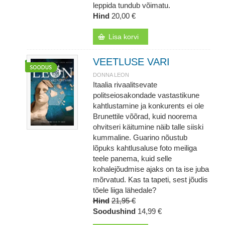
leppida tundub võimatu.
Hind
20,00 €
Lisa korvi
VEETLUSE VARI
DONNA LEON
Itaalia rivaalitsevate
politseiosakondade vastastikune
kahtlustamine ja konkurents ei ole
Brunettile võõrad, kuid noorema
ohvitseri käitumine näib talle siiski
kummaline. Guarino nõustub
lõpuks kahtlusaluse foto meiliga
teele panema, kuid selle
kohalejõudmise ajaks on ta ise juba
mõrvatud. Kas ta tapeti, sest jõudis
tõele liiga lähedale?
Hind
21,95 €
Soodushind
14,99 €