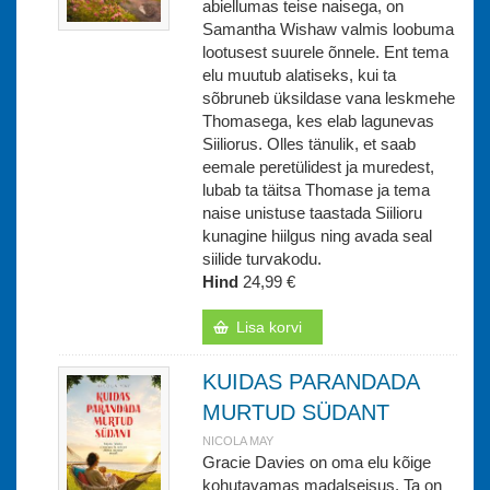
abiellumas teise naisega, on
Samantha Wishaw valmis loobuma
lootusest suurele õnnele. Ent tema
elu muutub alatiseks, kui ta
sõbruneb üksildase vana leskmehe
Thomasega, kes elab lagunevas
Siiliorus. Olles tänulik, et saab
eemale peretülidest ja muredest,
lubab ta täitsa Thomase ja tema
naise unistuse taastada Siilioru
kunagine hiilgus ning avada seal
siilide turvakodu.
Hind
24,99 €
Lisa korvi
KUIDAS PARANDADA
MURTUD SÜDANT
NICOLA MAY
Gracie Davies on oma elu kõige
kohutavamas madalseisus. Ta on