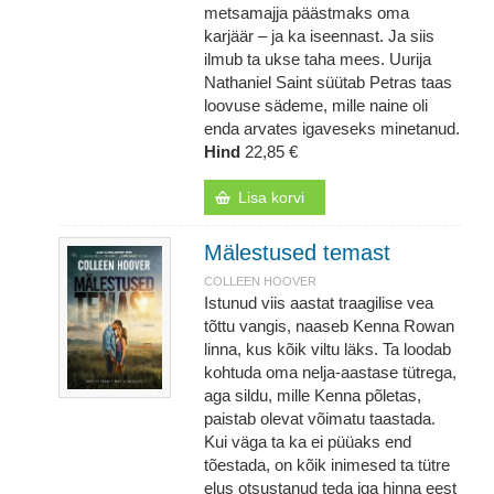
metsamajja päästmaks oma
karjäär – ja ka iseennast. Ja siis
ilmub ta ukse taha mees. Uurija
Nathaniel Saint süütab Petras taas
loovuse sädeme, mille naine oli
enda arvates igaveseks minetanud.
Hind
22,85 €
Lisa korvi
Mälestused temast
COLLEEN HOOVER
Istunud viis aastat traagilise vea
tõttu vangis, naaseb Kenna Rowan
linna, kus kõik viltu läks. Ta loodab
kohtuda oma nelja-aastase tütrega,
aga sildu, mille Kenna põletas,
paistab olevat võimatu taastada.
Kui väga ta ka ei püüaks end
tõestada, on kõik inimesed ta tütre
elus otsustanud teda iga hinna eest