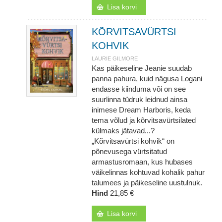
Lisa korvi
KÕRVITSAVÜRTSI
KOHVIK
LAURIE GILMORE
Kas päikeseline Jeanie suudab
panna pahura, kuid nägusa Logani
endasse kiinduma või on see
suurlinna tüdruk leidnud ainsa
inimese Dream Harboris, keda
tema võlud ja kõrvitsavürtsilated
külmaks jätavad...?
„Kõrvitsavürtsi kohvik“ on
põnevusega vürtsitatud
armastusromaan, kus hubases
väikelinnas kohtuvad kohalik pahur
talumees ja päikeseline uustulnuk.
Hind
21,85 €
Lisa korvi