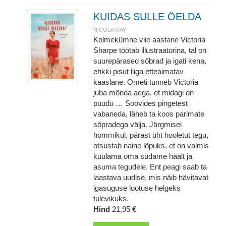
KUIDAS SULLE ÖELDA
NICOLA MAY
Kolmekümne viie aastane Victoria
Sharpe töötab illustraatorina, tal on
suurepärased sõbrad ja igati kena,
ehkki pisut liiga etteaimatav
kaaslane. Ometi tunneb Victoria
juba mõnda aega, et midagi on
puudu … Soovides pingetest
vabaneda, läheb ta koos parimate
sõpradega välja. Järgmisel
hommikul, pärast üht hooletut tegu,
otsustab naine lõpuks, et on valmis
kuulama oma südame häält ja
asuma tegudele. Ent peagi saab ta
laastava uudise, mis näib hävitavat
igasuguse lootuse helgeks
tulevikuks.
Hind
21,95 €