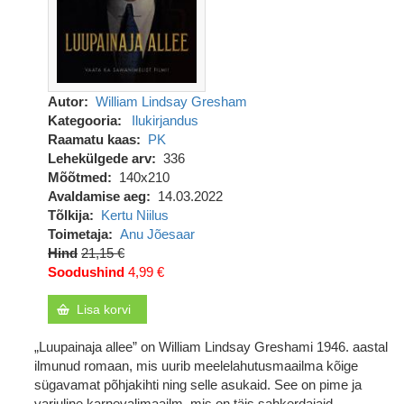
Autor
William Lindsay Gresham
Kategooria
Ilukirjandus
Raamatu kaas
PK
Lehekülgede arv
336
Mõõtmed
140x210
Avaldamise aeg
14.03.2022
Tõlkija
Kertu Niilus
Toimetaja
Anu Jõesaar
Hind
21,15 €
Soodushind
4,99 €
Lisa korvi
„Luupainaja allee” on William Lindsay Greshami 1946. aastal
ilmunud romaan, mis uurib meelelahutusmaailma kõige
sügavamat põhjakihti ning selle asukaid. See on pime ja
varjuline karnevalimaailm, mis on täis sahkerdajaid,