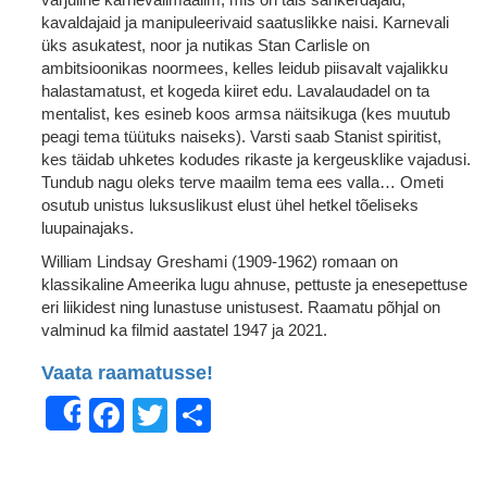
kavaldajaid ja manipuleerivaid saatuslikke naisi. Karnevali
üks asukatest, noor ja nutikas Stan Carlisle on
ambitsioonikas noormees, kelles leidub piisavalt vajalikku
halastamatust, et kogeda kiiret edu. Lavalaudadel on ta
mentalist, kes esineb koos armsa näitsikuga (kes muutub
peagi tema tüütuks naiseks). Varsti saab Stanist spiritist,
kes täidab uhketes kodudes rikaste ja kergeusklike vajadusi.
Tundub nagu oleks terve maailm tema ees valla… Ometi
osutub unistus luksuslikust elust ühel hetkel tõeliseks
luupainajaks.
William Lindsay Greshami (1909-1962) romaan on
klassikaline Ameerika lugu ahnuse, pettuste ja enesepettuse
eri liikidest ning lunastuse unistusest. Raamatu põhjal on
valminud ka filmid aastatel 1947 ja 2021.
Vaata raamatusse!
Facebook
Twitter
Share
Share