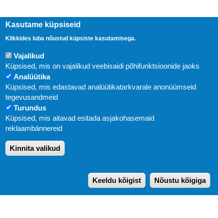
Kasutame küpsiseid
Klikkides luba nõustud küpsiste kasutamisega.
Vajalikud
Küpsised, mis on vajalikud veebisaidi põhifunktsioonide jaoks
Analüütika
Küpsised, mis edastavad analüütikatarkvarale anonüümseid
Uudised
tegevusandmeid
Turundus
Abi
Küpsised, mis aitavad esitada asjakohasemaid
KIRJASTUS PEGASUS OÜ © 2020
reklaambännereid
Paldiski mnt. 29 (A korpus VI korrus), Tallinn
Kinnita valikud
Üldtelefon: 666 1720
E-post:
pegasus[at]pegasus.ee
Keeldu kõigist
Nõustu kõigiga