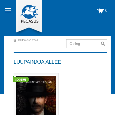
Liigu
edasi
0
põhisisu
juurde
KUIDAS OSTA?
Otsing
User
Account
Menu
LUUPAINAJA ALLEE
(logged
out)