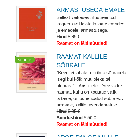
ARMASTUSEGA EMALE
Sellest väikesest illustreeritud
kogumikust leiate tsitaate emadest
ja emadele, armastusega.
Hind
8,95 €
Raamat on läbimüüdud!
RAAMAT KALLILE
SÕBRALE
“Keegi ei tahaks elu ilma sõpradeta,
isegi kui kõik muu oleks tal
olemas.” – Aristoteles. See väike
raamat, kuhu on kogutud valik
tsitaate, on pühendatud sõbrale…
armsale, kallile, asendamatule.
Hind
8,95 €
Soodushind
5,50 €
Raamat on läbimüüdud!