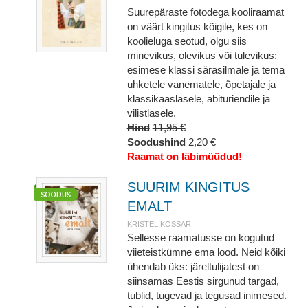
Suurepäraste fotodega kooliraamat
on väärt kingitus kõigile, kes on
koolieluga seotud, olgu siis
minevikus, olevikus või tulevikus:
esimese klassi särasilmale ja tema
uhketele vanematele, õpetajale ja
klassikaaslasele, abituriendile ja
vilistlasele.
Hind
11,95 €
Soodushind
2,20 €
Raamat on läbimüüdud!
SUURIM KINGITUS
EMALT
KRISTEL KOSSAR
Sellesse raamatusse on kogutud
viieteistkümne ema lood. Neid kõiki
ühendab üks: järeltulijatest on
siinsamas Eestis sirgunud targad,
tublid, tugevad ja tegusad inimesed.