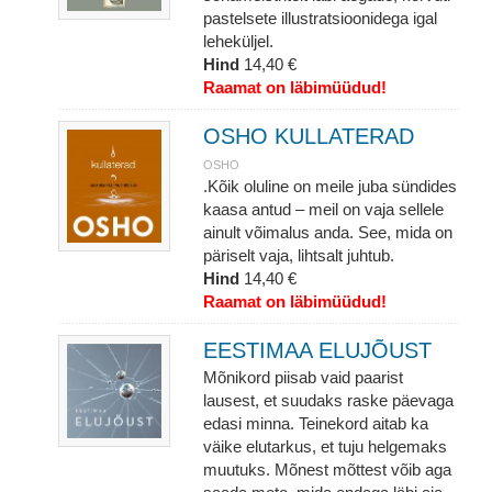
pastelsete illustratsioonidega igal
leheküljel.
Hind
14,40 €
Raamat on läbimüüdud!
OSHO KULLATERAD
OSHO
.Kõik oluline on meile juba sündides
kaasa antud – meil on vaja sellele
ainult võimalus anda. See, mida on
päriselt vaja, lihtsalt juhtub.
Hind
14,40 €
Raamat on läbimüüdud!
EESTIMAA ELUJÕUST
Mõnikord piisab vaid paarist
lausest, et suudaks raske päevaga
edasi minna. Teinekord aitab ka
väike elutarkus, et tuju helgemaks
muutuks. Mõnest mõttest võib aga