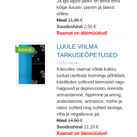
Ja iga lapse jaoks on tema ema
kõige ilusam, parem ja täiesti
eriline.
Hind
11,95 €
Soodushind
2,50 €
Raamat on läbimüüdud!
LUULE VIILMA
TARKUSEÕPETUSED
LUULE VIILMA
Käesolev raamat võtab kokku
tuntud ravitseja loomingu põhitõed,
käsitledes selliseid teemasid nagu
haigused ja depressioon, iseenda
armastamine, õppimine ja areng,
andestamine, armastus, mehe ja
naise suhted ning suhted lastega,
viha ja negatiivsus jpt.
Hind
14,50 €
Soodushind
11,10 €
Raamat on läbimüüdud!