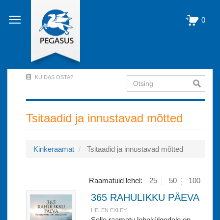
Liigu
edasi
0
põhisisu
juurde
KUIDAS OSTA?
Otsing
User
Account
Menu
Tsitaadid ja innustavad mõtted
(logged
out)
Kinkeraamat
Tsitaadid ja innustavad mõtted
Raamatuid lehel:
25
50
100
365 RAHULIKKU PÄEVA
HELEN EXLEY
Selle raamatu lehekülgedele on