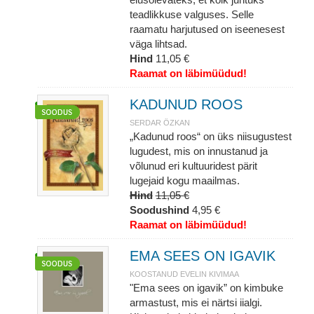
teadlikkuse valguses. Selle
raamatu harjutused on iseenesest
väga lihtsad.
Hind
11,05 €
Raamat on läbimüüdud!
KADUNUD ROOS
SERDAR ÖZKAN
„Kadunud roos“ on üks niisugustest
lugudest, mis on innustanud ja
võlunud eri kultuuridest pärit
lugejaid kogu maailmas.
Hind
11,05 €
Soodushind
4,95 €
Raamat on läbimüüdud!
EMA SEES ON IGAVIK
KOOSTANUD EVELIN KIVIMAA
"Ema sees on igavik” on kimbuke
armastust, mis ei närtsi iialgi.