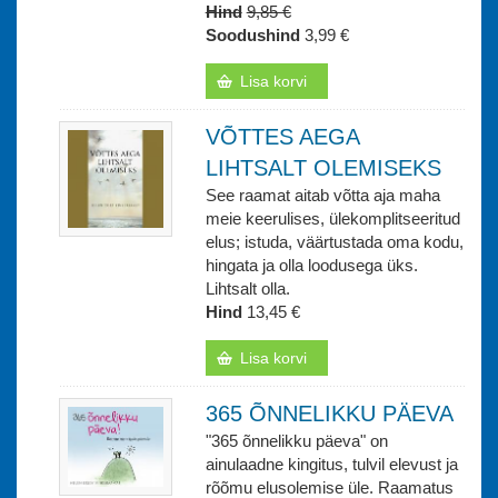
Hind
9,85 €
Soodushind
3,99 €
Lisa korvi
VÕTTES AEGA
LIHTSALT OLEMISEKS
See raamat aitab võtta aja maha
meie keerulises, ülekomplitseeritud
elus; istuda, väärtustada oma kodu,
hingata ja olla loodusega üks.
Lihtsalt olla.
Hind
13,45 €
Lisa korvi
365 ÕNNELIKKU PÄEVA
"365 õnnelikku päeva" on
ainulaadne kingitus, tulvil elevust ja
rõõmu elusolemise üle. Raamatus