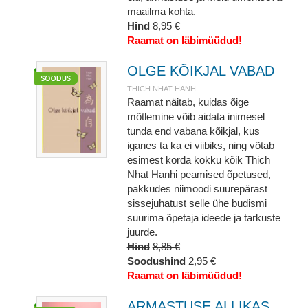
maailma kohta.
Hind
8,95 €
Raamat on läbimüüdud!
OLGE KÕIKJAL VABAD
THICH NHAT HANH
Raamat näitab, kuidas õige
mõtlemine võib aidata inimesel
tunda end vabana kõikjal, kus
iganes ta ka ei viibiks, ning võtab
esimest korda kokku kõik Thich
Nhat Hanhi peamised õpetused,
pakkudes niimoodi suurepärast
sissejuhatust selle ühe budismi
suurima õpetaja ideede ja tarkuste
juurde.
Hind
8,85 €
Soodushind
2,95 €
Raamat on läbimüüdud!
ARMASTUSE ALLIKAS