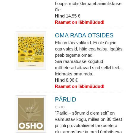
hoopis mõtisklema ebainimlikkuse
üle.
Hind
14,95 €
Raamat on läbimüüdud!
OMA RADA OTSIDES
Elu on täis valikuid. Ei ole õigeid
ega valesid, häid ega halbu. Igaüks
peab tegema omad.
Siia raamatusse kogutud
mõtteterad aitavad sind sellel teel...
leidmaks oma rada.
Hind
8,96 €
Raamat on läbimüüdud!
PÄRLID
OSHO
"Pärlid – sõnumid olemiselt" on
vaimustav kogu, milles on 80 tõest
ja tihti provokatiivset tarkusetera
elu, armastuse ja meid ümbritseva