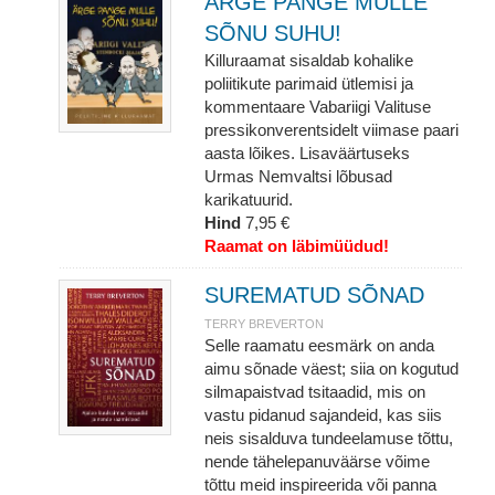
ÄRGE PANGE MULLE
SÕNU SUHU!
Killuraamat sisaldab kohalike
poliitikute parimaid ütlemisi ja
kommentaare Vabariigi Valituse
pressikonverentsidelt viimase paari
aasta lõikes. Lisaväärtuseks
Urmas Nemvaltsi lõbusad
karikatuurid.
Hind
7,95 €
Raamat on läbimüüdud!
SUREMATUD SÕNAD
TERRY BREVERTON
Selle raamatu eesmärk on anda
aimu sõnade väest; siia on kogutud
silmapaistvad tsitaadid, mis on
vastu pidanud sajandeid, kas siis
neis sisalduva tundeelamuse tõttu,
nende tähelepanuväärse võime
tõttu meid inspireerida või panna