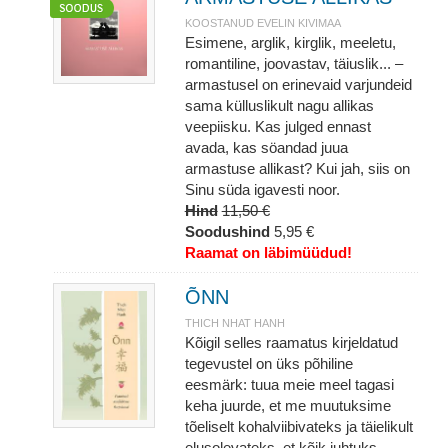
KOOSTANUD EVELIN KIVIMAA
Esimene, arglik, kirglik, meeletu,
romantiline, joovastav, täiuslik... –
armastusel on erinevaid varjundeid
sama külluslikult nagu allikas
veepiisku. Kas julged ennast
avada, kas söandad juua
armastuse allikast? Kui jah, siis on
Sinu süda igavesti noor.
Hind
11,50 €
Soodushind
5,95 €
Raamat on läbimüüdud!
ÕNN
THICH NHAT HANH
Kõigil selles raamatus kirjeldatud
tegevustel on üks põhiline
eesmärk: tuua meie meel tagasi
keha juurde, et me muutuksime
tõeliselt kohalviibivateks ja täielikult
elusolevateks, et kõik juhtuks