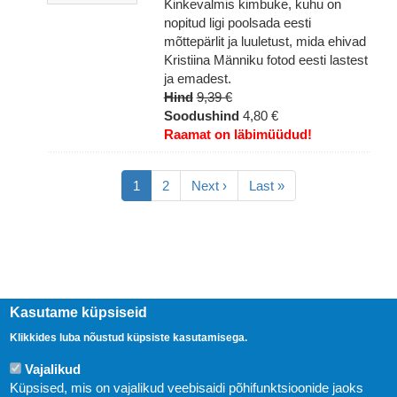
Kinkevalmis kimbuke, kuhu on
nopitud ligi poolsada eesti
mõttepärlit ja luuletust, mida ehivad
Kristiina Männiku fotod eesti lastest
ja emadest.
Hind
9,39 €
Soodushind
4,80 €
Raamat on läbimüüdud!
Pagination
Eesolev
1
Lehekülg
2
Järgmine
Next ›
Viimane
Last »
leht
leht
leht
Kasutame küpsiseid
Klikkides luba nõustud küpsiste kasutamisega.
Vajalikud
Küpsised, mis on vajalikud veebisaidi põhifunktsioonide jaoks