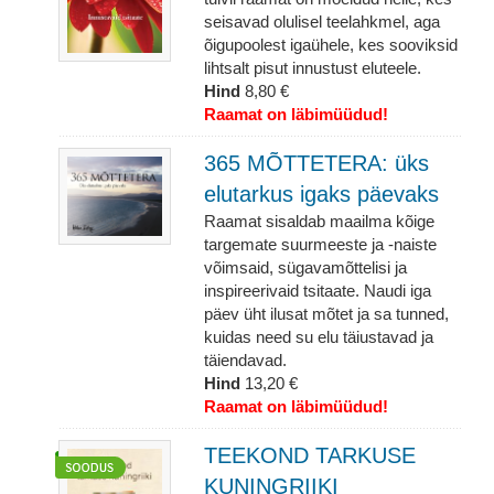
seisavad olulisel teelahkmel, aga
õigupoolest igaühele, kes sooviksid
lihtsalt pisut innustust eluteele.
Hind
8,80 €
Raamat on läbimüüdud!
365 MÕTTETERA: üks
elutarkus igaks päevaks
Raamat sisaldab maailma kõige
targemate suurmeeste ja -naiste
võimsaid, sügavamõttelisi ja
inspireerivaid tsitaate. Naudi iga
päev üht ilusat mõtet ja sa tunned,
kuidas need su elu täiustavad ja
täiendavad.
Hind
13,20 €
Raamat on läbimüüdud!
TEEKOND TARKUSE
KUNINGRIIKI