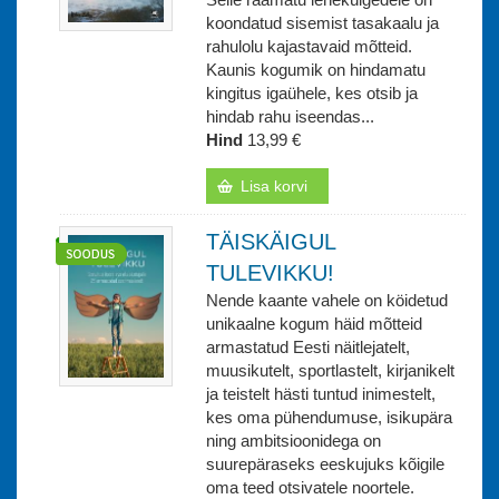
koondatud sisemist tasakaalu ja
rahulolu kajastavaid mõtteid.
Kaunis kogumik on hindamatu
kingitus igaühele, kes otsib ja
hindab rahu iseendas...
Hind
13,99 €
Lisa korvi
TÄISKÄIGUL
TULEVIKKU!
Nende kaante vahele on köidetud
unikaalne kogum häid mõtteid
armastatud Eesti näitlejatelt,
muusikutelt, sportlastelt, kirjanikelt
ja teistelt hästi tuntud inimestelt,
kes oma pühendumuse, isikupära
ning ambitsioonidega on
suurepäraseks eeskujuks kõigile
oma teed otsivatele noortele.