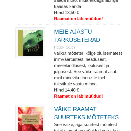
saada moto, mida endaga läbi aja
kaasas kanda
Hind
13,50 €
Raamat on läbimüüdud!
MEIE AJASTU
TARKUSETERAD
HELEN EXLEY
valikut mõtteteri kõige olulisematest
inimväärtustest: headusest,
meelekindlusest, lootusest ja
julgusest. See väike raamat aitab
meil mineviku tarkuste toel
tulevikule vastu minna.
Hind
14,40 €
Raamat on läbimüüdud!
VÄIKE RAAMAT
SUURTEKS MÕTETEKS
See väike, aga suurtest mõtetest
tulvil raamat on mõeldud neile, kes