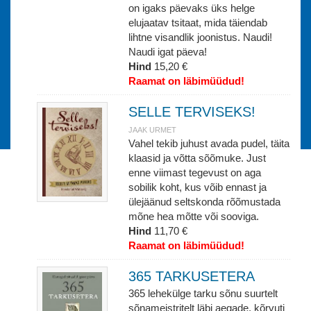
on igaks päevaks üks helge
elujaatav tsitaat, mida täiendab
lihtne visandlik joonistus. Naudi!
Naudi igat päeva!
Hind
15,20 €
Raamat on läbimüüdud!
SELLE TERVISEKS!
JAAK URMET
Vahel tekib juhust avada pudel, täita
klaasid ja võtta sõõmuke. Just
enne viimast tegevust on aga
sobilik koht, kus võib ennast ja
ülejäänud seltskonda rõõmustada
mõne hea mõtte või sooviga.
Hind
11,70 €
Raamat on läbimüüdud!
365 TARKUSETERA
365 lehekülge tarku sõnu suurtelt
sõnameistritelt läbi aegade, kõrvuti