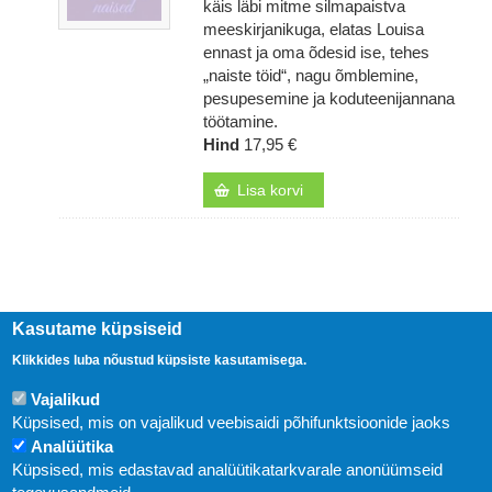
käis läbi mitme silmapaistva
meeskirjanikuga, elatas Louisa
ennast ja oma õdesid ise, tehes
„naiste töid“, nagu õmblemine,
pesupesemine ja koduteenijannana
töötamine.
Hind
17,95 €
Lisa korvi
Kasutame küpsiseid
Klikkides luba nõustud küpsiste kasutamisega.
Vajalikud
Küpsised, mis on vajalikud veebisaidi põhifunktsioonide jaoks
Analüütika
Küpsised, mis edastavad analüütikatarkvarale anonüümseid
Uudised