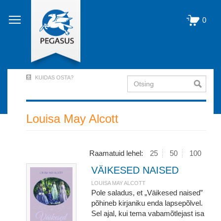
Liigu
edasi
0
põhisisu
juurde
KUIDAS OSTA?
Otsing
User
Account
Menu
Louisa May Alcott
(logged
out)
Raamatuid lehel:
25
50
100
VÄIKESED NAISED
LOUISA MAY ALCOTT
Pole saladus, et „Väikesed naised”
põhineb kirjaniku enda lapsepõlvel.
Sel ajal, kui tema vabamõtlejast isa