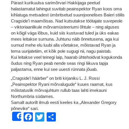
Pärast kurikuulsa sarimõrvari Hakkijaga peetud
halastamatut lahingut suvitab peainspektor Ryan koos oma
kihlatuga metsadest ümbritsetud suurejoonelises Baieri stiilis
Cragside’i maamõisas. Nad kutsutakse töötajate suvepeole
– viktoriaanlikule mõrvamüsteeriumi õhtule – ning alguses
on kõigil väga lõbus, kuid siis kustuvad tuled ja üks eakas
mees leitakse surnuna. Juhtunu näib õnnetusena, aga kui
surnud mehe elu luubi alla võetakse, mõistavad Ryan ja
tema uurijatetiim, et kõik pole sugugi nii, nagu paistab.
Kui leitakse veel teinegi laip, haarab ühtehoidvat kogukonda
õudus ning Ryan peab nende seas ringi liikuva tapja
paljastama, enne kui see uuesti rünnata jõuab.
„Cragside’i häärber” on briti kirjaniku L. J. Rossi
„Peainspektor Ryani mõrvalugude“ kuues raamat, kus
mõistatuslik mõrvajuhtum rullub taas lahti imekauni
Northumbria südames.
Samalt autorilt ilmub eesti keeles ka „Alexander Gregory
põnevike“ sari.
Facebook
Twitter
Share
Share