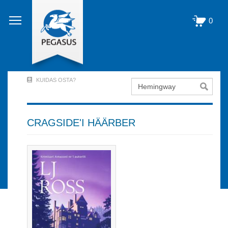
Liigu
edasi
0
põhisisu
juurde
KUIDAS OSTA?
Otsing
User
Account
Menu
CRAGSIDE'I HÄÄRBER
(logged
out)