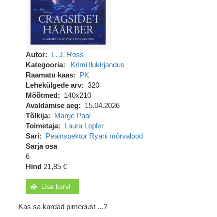
Autor
L. J. Ross
Kategooria
Krimi
Ilukirjandus
Raamatu kaas
PK
Lehekülgede arv
320
Mõõtmed
140x210
Avaldamise aeg
15.04.2026
Tõlkija
Marge Paal
Toimetaja
Laura Lepler
Sari
Peainspektor Ryani mõrvalood
Sarja osa
6
Hind
21,85 €
Lisa korvi
Kas sa kardad pimedust ...?