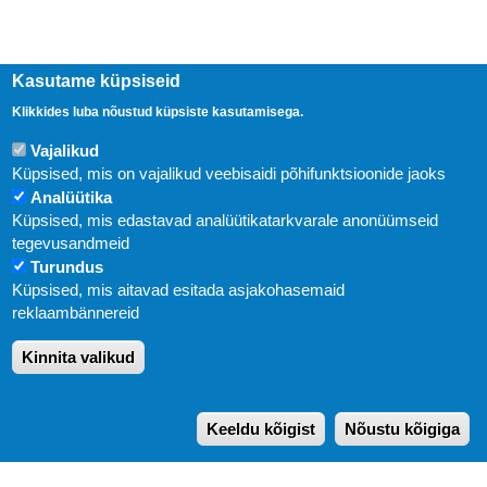
Kasutame küpsiseid
Klikkides luba nõustud küpsiste kasutamisega.
Vajalikud
Küpsised, mis on vajalikud veebisaidi põhifunktsioonide jaoks
Analüütika
Küpsised, mis edastavad analüütikatarkvarale anonüümseid
Uudised
tegevusandmeid
Turundus
Abi
Küpsised, mis aitavad esitada asjakohasemaid
KIRJASTUS PEGASUS OÜ © 2020
reklaambännereid
Paldiski mnt. 29 (A korpus VI korrus), Tallinn
Kinnita valikud
Üldtelefon: 666 1720
E-post:
pegasus[at]pegasus.ee
Keeldu kõigist
Nõustu kõigiga