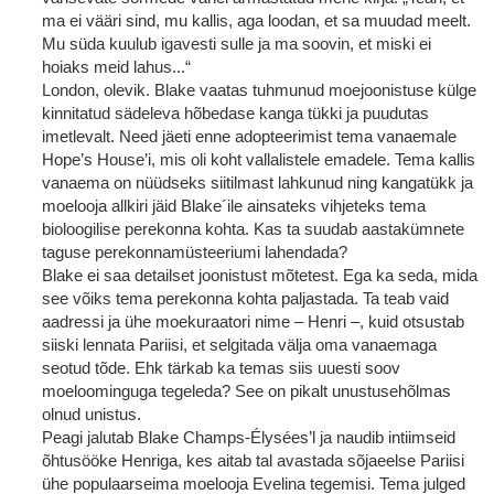
ma ei vääri sind, mu kallis, aga loodan, et sa muudad meelt.
Mu süda kuulub igavesti sulle ja ma soovin, et miski ei
hoiaks meid lahus...“
London, olevik. Blake vaatas tuhmunud moejoonistuse külge
kinnitatud sädeleva hõbedase kanga tükki ja puudutas
imetlevalt. Need jäeti enne adopteerimist tema vanaemale
Hope’s House’i, mis oli koht vallalistele emadele. Tema kallis
vanaema on nüüdseks siitilmast lahkunud ning kangatükk ja
moelooja allkiri jäid Blake´ile ainsateks vihjeteks tema
bioloogilise perekonna kohta. Kas ta suudab aastakümnete
taguse perekonnamüsteeriumi lahendada?
Blake ei saa detailset joonistust mõtetest. Ega ka seda, mida
see võiks tema perekonna kohta paljastada. Ta teab vaid
aadressi ja ühe moekuraatori nime – Henri –, kuid otsustab
siiski lennata Pariisi, et selgitada välja oma vanaemaga
seotud tõde. Ehk tärkab ka temas siis uuesti soov
moeloominguga tegeleda? See on pikalt unustusehõlmas
olnud unistus.
Peagi jalutab Blake Champs-Élysées’l ja naudib intiimseid
õhtusööke Henriga, kes aitab tal avastada sõjaeelse Pariisi
ühe populaarseima moelooja Evelina tegemisi. Tema julged