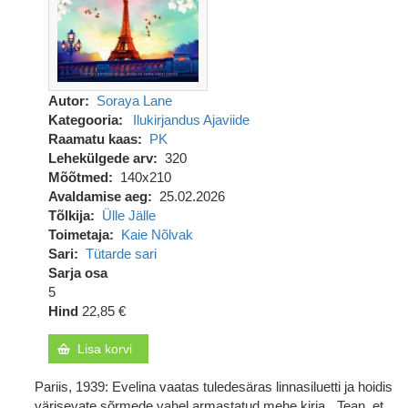
Autor
Soraya Lane
Kategooria
Ilukirjandus
Ajaviide
Raamatu kaas
PK
Lehekülgede arv
320
Mõõtmed
140x210
Avaldamise aeg
25.02.2026
Tõlkija
Ülle Jälle
Toimetaja
Kaie Nõlvak
Sari
Tütarde sari
Sarja osa
5
Hind
22,85 €
Lisa korvi
Pariis, 1939: Evelina vaatas tuledesäras linnasiluetti ja hoidis
värisevate sõrmede vahel armastatud mehe kirja. „Tean, et