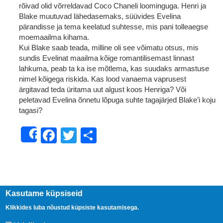
rõivad olid võrreldavad Coco Chaneli loominguga. Henri ja
Blake muutuvad lähedasemaks, süüvides Evelina
pärandisse ja tema keelatud suhtesse, mis pani tolleaegse
moemaailma kihama.
Kui Blake saab teada, milline oli see võimatu otsus, mis
sundis Evelinat maailma kõige romantilisemast linnast
lahkuma, peab ta ka ise mõtlema, kas suudaks armastuse
nimel kõigega riskida. Kas lood vanaema vaprusest
ärgitavad teda üritama uut algust koos Henriga? Või
peletavad Evelina õnnetu lõpuga suhte tagajärjed Blake’i koju
tagasi?
Facebook
Twitter
Share
Share
Kasutame küpsiseid
Klikkides luba nõustud küpsiste kasutamisega.