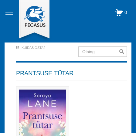
Liigu
edasi
0
põhisisu
juurde
KUIDAS OSTA?
Otsing
User
Account
Menu
PRANTSUSE TÜTAR
(logged
out)