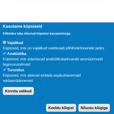
Kasutame küpsiseid
Klikkides luba nõustud küpsiste kasutamisega.
Vajalikud
Küpsised, mis on vajalikud veebisaidi põhifunktsioonide jaoks
Analüütika
Küpsised, mis edastavad analüütikatarkvarale anonüümseid
Uudised
tegevusandmeid
Turundus
Abi
Küpsised, mis aitavad esitada asjakohasemaid
KIRJASTUS PEGASUS OÜ © 2020
reklaambännereid
Paldiski mnt. 29 (A korpus VI korrus), Tallinn
Kinnita valikud
Üldtelefon: 666 1720
E-post:
pegasus[at]pegasus.ee
Keeldu kõigist
Nõustu kõigiga