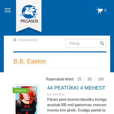
Liigu
edasi
0
põhisisu
juurde
KUIDAS OSTA?
Otsing
User
Account
Menu
B.B. Easton
(logged
out)
Raamatuid lehel:
25
50
100
44 PEATÜKKI 4 MEHEST
B.B. EASTON
Pärast pere loomist täiusliku Keniga
avastab BB end igatsemas nooruse
muretu kire järele. Esialgu paneb ta