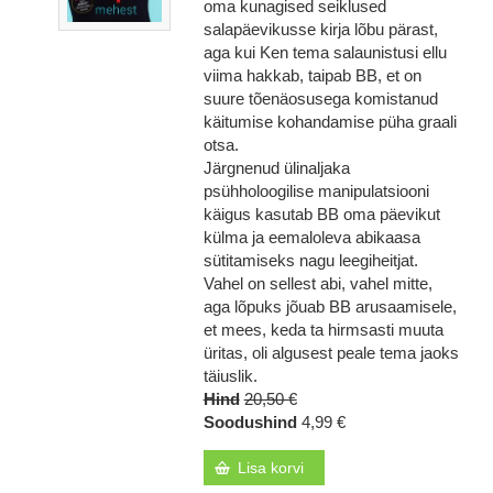
oma kunagised seiklused
salapäevikusse kirja lõbu pärast,
aga kui Ken tema salaunistusi ellu
viima hakkab, taipab BB, et on
suure tõenäosusega komistanud
käitumise kohandamise püha graali
otsa.
Järgnenud ülinaljaka
psühholoogilise manipulatsiooni
käigus kasutab BB oma päevikut
külma ja eemaloleva abikaasa
sütitamiseks nagu leegiheitjat.
Vahel on sellest abi, vahel mitte,
aga lõpuks jõuab BB arusaamisele,
et mees, keda ta hirmsasti muuta
üritas, oli algusest peale tema jaoks
täiuslik.
Hind
20,50 €
Soodushind
4,99 €
Lisa korvi