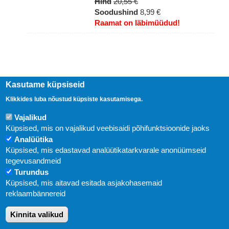
Hind
20,55 €
Soodushind
8,99 €
Raamat on läbimüüdud!
Kasutame küpsiseid
Klikkides luba nõustud küpsiste kasutamisega.
Vajalikud
Küpsised, mis on vajalikud veebisaidi põhifunktsioonide jaoks
Analüütika
Küpsised, mis edastavad analüütikatarkvarale anonüümseid
Uudised
tegevusandmeid
Turundus
Abi
Küpsised, mis aitavad esitada asjakohasemaid
KIRJASTUS PEGASUS OÜ © 2020
reklaambännereid
Paldiski mnt. 29 (A korpus VI korrus), Tallinn
Kinnita valikud
Üldtelefon: 666 1720