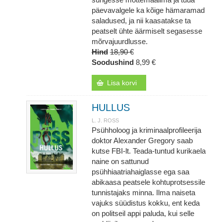
päevavalgele ka kõige hämaramad
saladused, ja nii kaasatakse ta
peatselt ühte äärmiselt segasesse
mõrvajuurdlusse.
Hind
18,90 €
Soodushind
8,99 €
Lisa korvi
HULLUS
L. J. ROSS
Psühholoog ja kriminaalprofileerija
doktor Alexander Gregory saab
kutse FBI-lt. Teada-tuntud kurikaela
naine on sattunud
psühhiaatriahaiglasse ega saa
abikaasa peatsele kohtuprotsessile
tunnistajaks minna. Ilma naiseta
vajuks süüdistus kokku, ent keda
on politseil appi paluda, kui selle