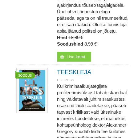
ajakirjandus tõuseb tagajalgadele.
Ühel ohvril õnnestub eluga
pääseda, aga ta on nii traumeeritud,
et ei saa rääkida. Olulise tunnistaja
abita jäänud politsei on jõuetu.
Hind
18,90 €
Soodushind
8,99 €
Lisa korvi
TEESKLEJA
L. J. ROSS
Kui kriminaalkurjategijate
profileerimisüksust tabab skandaal
ning väidetavalt juhtimisraskustes
osakond laiali saadetakse, pääseb
tapvast kriitikast vaid üksainuke
inimene. Loodetakse, et mainekas
kohtupsühholoog doktor Alexander
Gregory suudab leida tee kuitahes
süngesse mõttemaailma ja tuua