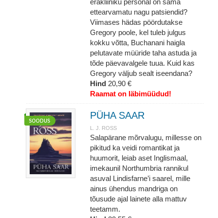
erakliiniku personal on sama
ettearvamatu nagu patsiendid?
Viimases hädas pöördutakse
Gregory poole, kel tuleb julgus
kokku võtta, Buchanani haigla
pelutavate müüride taha astuda ja
tõde päevavalgele tuua. Kuid kas
Gregory väljub sealt iseendana?
Hind
20,90 €
Raamat on läbimüüdud!
PÜHA SAAR
L. J. ROSS
Salapärane mõrvalugu, millesse on
pikitud ka veidi romantikat ja
huumorit, leiab aset Inglismaal,
imekaunil Northumbria rannikul
asuval Lindisfarne’i saarel, mille
ainus ühendus mandriga on
tõusude ajal lainete alla mattuv
teetamm.