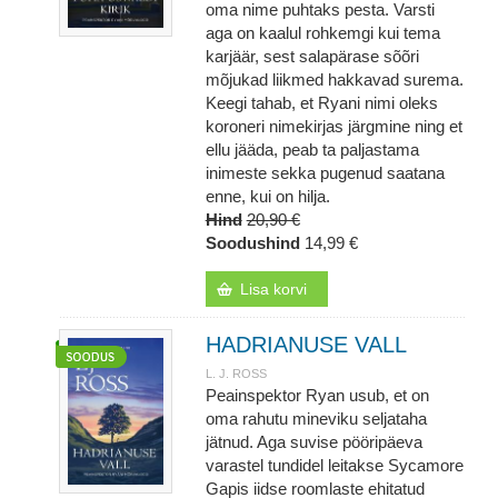
oma nime puhtaks pesta. Varsti
aga on kaalul rohkemgi kui tema
karjäär, sest salapärase sõõri
mõjukad liikmed hakkavad surema.
Keegi tahab, et Ryani nimi oleks
koroneri nimekirjas järgmine ning et
ellu jääda, peab ta paljastama
inimeste sekka pugenud saatana
enne, kui on hilja.
Hind
20,90 €
Soodushind
14,99 €
Lisa korvi
HADRIANUSE VALL
L. J. ROSS
Peainspektor Ryan usub, et on
oma rahutu mineviku seljataha
jätnud. Aga suvise pööripäeva
varastel tundidel leitakse Sycamore
Gapis iidse roomlaste ehitatud