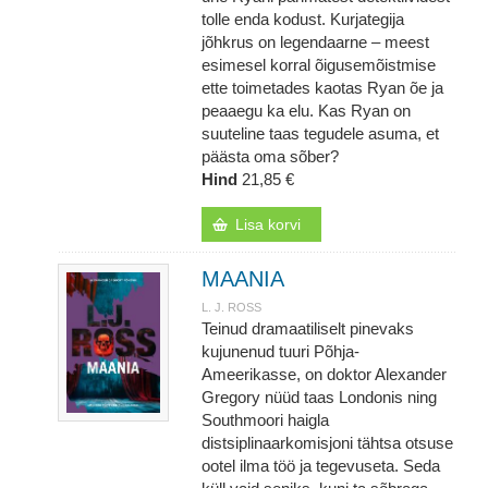
tolle enda kodust. Kurjategija
jõhkrus on legendaarne – meest
esimesel korral õigusemõistmise
ette toimetades kaotas Ryan õe ja
peaaegu ka elu. Kas Ryan on
suuteline taas tegudele asuma, et
päästa oma sõber?
Hind
21,85 €
Lisa korvi
MAANIA
L. J. ROSS
Teinud dramaatiliselt pinevaks
kujunenud tuuri Põhja-
Ameerikasse, on doktor Alexander
Gregory nüüd taas Londonis ning
Southmoori haigla
distsiplinaarkomisjoni tähtsa otsuse
ootel ilma töö ja tegevuseta. Seda