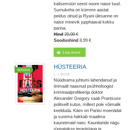
kaitsemüüri seest noore naise luud.
Surnukeha on kümme aastat
peidus olnud ja Ryani ülesanne on
naise minevik jupphaaval kokku
panna.
Hind
20,00 €
Soodushind
8,99 €
Lisa korvi
HÜSTEERIA
L. J. ROSS
Nüüdsama juhtumi lahendanud ja
Iirimaalt naasnud psühholoogist
kriminaalprofileerija doktor
Alexander Gregory saab Prantsuse
politseilt kutse, millest pole võimalik
keelduda. Käes on Pariisi moenädal
ja surema hakkab maailma
kauneimaid naisi. Kaunitaride nägu
rünnatakse terariistaga ja