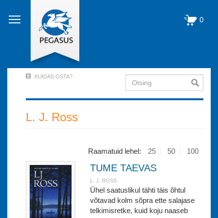
Liigu
edasi
0
põhisisu
juurde
KUIDAS OSTA?
Otsing
User
Account
Menu
L. J. Ross
(logged
out)
Raamatuid lehel:
25
50
100
TUME TAEVAS
L. J. ROSS
Ühel saatuslikul tähti täis õhtul
võtavad kolm sõpra ette salajase
telkimisretke, kuid koju naaseb