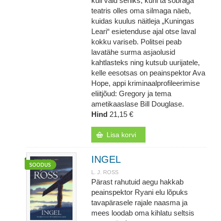
küll vaid seniks, kuni ta sõbraga
teatris olles oma silmaga näeb,
kuidas kuulus näitleja „Kuningas
Leari“ esietenduse ajal otse laval
kokku variseb. Politsei peab
lavatähe surma asjaolusid
kahtlasteks ning kutsub uurijatele,
kelle eesotsas on peainspektor Ava
Hope, appi kriminaalprofileerimise
eliitjõud: Gregory ja tema
ametikaaslase Bill Douglase.
Hind
21,15 €
Lisa korvi
INGEL
L. J. ROSS
Pärast rahutuid aegu hakkab
peainspektor Ryani elu lõpuks
tavapärasele rajale naasma ja
mees loodab oma kihlatu seltsis