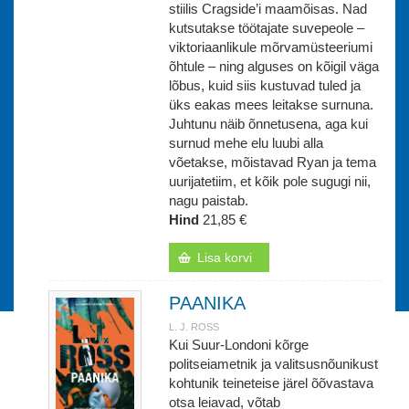
stiilis Cragside’i maamõisas. Nad
kutsutakse töötajate suvepeole –
viktoriaanlikule mõrvamüsteeriumi
õhtule – ning alguses on kõigil väga
lõbus, kuid siis kustuvad tuled ja
üks eakas mees leitakse surnuna.
Juhtunu näib õnnetusena, aga kui
surnud mehe elu luubi alla
võetakse, mõistavad Ryan ja tema
uurijatetiim, et kõik pole sugugi nii,
nagu paistab.
Hind
21,85 €
Lisa korvi
PAANIKA
L. J. ROSS
Kui Suur-Londoni kõrge
politseiametnik ja valitsusnõunikust
kohtunik teineteise järel õõvastava
otsa leiavad, võtab