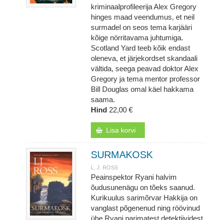
kriminaalprofileerija Alex Gregory
hinges maad veendumus, et neil
surmadel on seos tema karjääri
kõige nörritavama juhtumiga.
Scotland Yard teeb kõik endast
oleneva, et järjekordset skandaali
vältida, seega peavad doktor Alex
Gregory ja tema mentor professor
Bill Douglas omal käel hakkama
saama.
Hind
22,00 €
Lisa korvi
SURMAKOSK
L. J. ROSS
Peainspektor Ryani halvim
õudusunenägu on tõeks saanud.
Kurikuulus sarimõrvar Hakkija on
vanglast põgenenud ning röövinud
ühe Ryani parimatest detektiividest