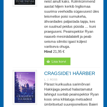
neist ainult kaks. Kolmkümmend
aastat hiljem kerkib Inglismaa
suurima veehoidla sügavusest üles
teismelise poisi surnukeha,
ähvardades paljastada tapja, kes
on suutnud peidus püsida … kuni
praeguseni. Peainspektor Ryan
naaseb mesinädalatelt ja peab
seisma silmitsi igast küljest
varitseva ohuga.
Hind
21,95 €
Lisa korvi
CRAGSIDE'I HÄÄRBER
L. J. ROSS
Pärast kurikuulsa sarimõrvari
Hakkijaga peetud halastamatut
lahingut suvitab peainspektor Ryan
koos oma kihlatuga metsadest
ümbritsetud suurejoonelises Baieri