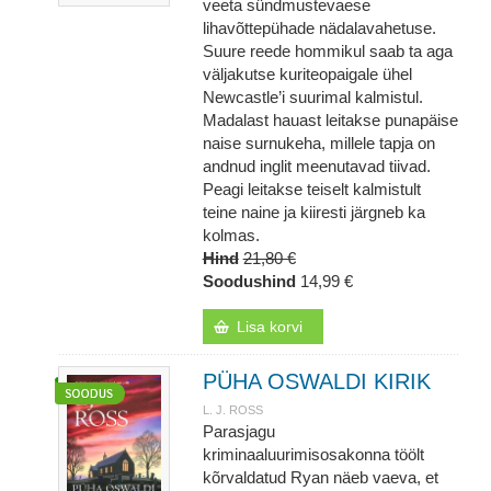
veeta sündmustevaese
lihavõttepühade nädalavahetuse.
Suure reede hommikul saab ta aga
väljakutse kuriteopaigale ühel
Newcastle’i suurimal kalmistul.
Madalast hauast leitakse punapäise
naise surnukeha, millele tapja on
andnud inglit meenutavad tiivad.
Peagi leitakse teiselt kalmistult
teine naine ja kiiresti järgneb ka
kolmas.
Hind
21,80 €
Soodushind
14,99 €
Lisa korvi
PÜHA OSWALDI KIRIK
L. J. ROSS
Parasjagu
kriminaaluurimisosakonna töölt
kõrvaldatud Ryan näeb vaeva, et