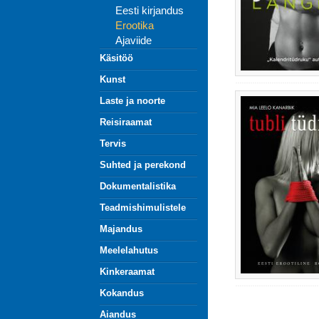
Eesti kirjandus
Erootika
Ajaviide
Käsitöö
Kunst
Laste ja noorte
Reisiraamat
Tervis
Suhted ja perekond
Dokumentalistika
Teadmishimulistele
Majandus
Meelelahutus
Kinkeraamat
Kokandus
Aiandus