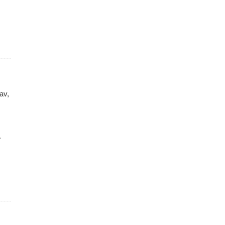
av,
.