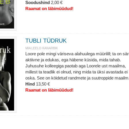
Soodushind
2,00 €
Raamat on läbimüüdud!
TUBLI TÜDRUK
MIA LEELO KANARBIK
Loore pole mingi väriseva alahuulega müürilill; ta on sär
aktiivne ja edukas, ega häbene küsida, mida tahab.
Juhusuhe kolleegiga paotab aga Loorele ust maailma,
millest ta teadlik ei olnud, ning mida ta üksi avastada ei
oska. See on köidetud randmete ja suutroppide maailm
Hind
13,50 €
Raamat on läbimüüdud!