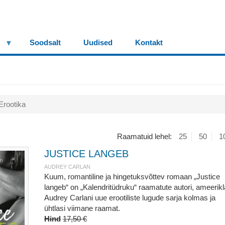
Soodsalt
Uudised
Kontakt
Erootika
Raamatuid lehel:
25
50
1
JUSTICE LANGEB
AUDREY CARLAN
Kuum, romantiline ja hingetuksvõttev romaan „Justice
langeb“ on „Kalendritüdruku“ raamatute autori, ameerik
Audrey Carlani uue erootiliste lugude sarja kolmas ja
ühtlasi viimane raamat.
Hind
17,50 €