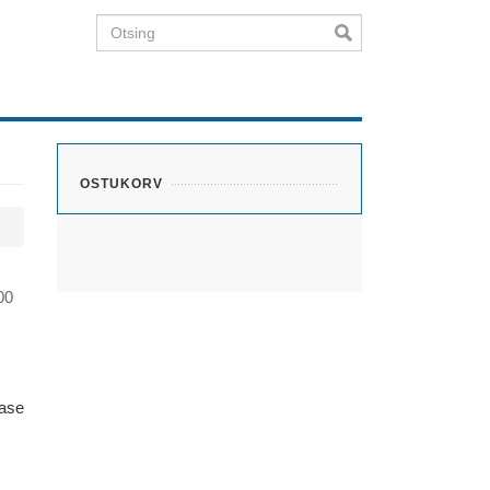
Otsing
OSTUKORV
00
lase