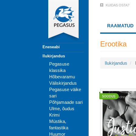
Liigu
KUIDAS OSTA?
User
edasi
põhisisu
Account
juurde
RAAMATUD
Menu
(logged
Erootika
Eneseabi
out)
Ilukirjandus
Ilukirjandus
Pegasuse
klassika
Hõbevaramu
Väliskirjandus
Pegasuse väike
sari
Põhjamaade sari
Ulme, õudus
Krimi
Müstika,
fantastika
Huumor