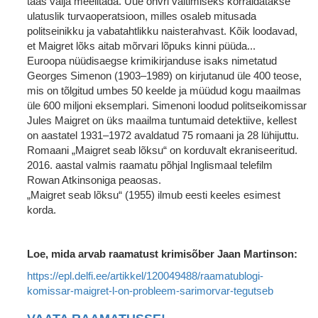
taas välja meelitada. Uue ohvri vältimiseks korraldatakse
ulatuslik turvaoperatsioon, milles osaleb mitusada
politseinikku ja vabatahtlikku naisterahvast. Kõik loodavad,
et Maigret lõks aitab mõrvari lõpuks kinni püüda...
Euroopa nüüdisaegse krimikirjanduse isaks nimetatud
Georges Simenon (1903–1989) on kirjutanud üle 400 teose,
mis on tõlgitud umbes 50 keelde ja müüdud kogu maailmas
üle 600 miljoni eksemplari. Simenoni loodud politseikomissar
Jules Maigret on üks maailma tuntumaid detektiive, kellest
on aastatel 1931–1972 avaldatud 75 romaani ja 28 lühijuttu.
Romaani „Maigret seab lõksu“ on korduvalt ekraniseeritud.
2016. aastal valmis raamatu põhjal Inglismaal telefilm
Rowan Atkinsoniga peaosas.
„Maigret seab lõksu“ (1955) ilmub eesti keeles esimest
korda.
Loe, mida arvab raamatust krimisõber Jaan Martinson:
https://epl.delfi.ee/artikkel/120049488/raamatublogi-
komissar-maigret-l-on-probleem-sarimorvar-tegutseb