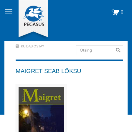
Liigu
edasi
0
põhisisu
juurde
KUIDAS OSTA?
Otsing
User
Account
Menu
MAIGRET SEAB LÕKSU
(logged
out)