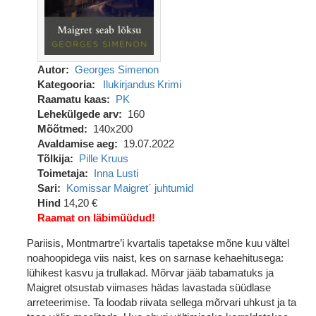
Autor
Georges Simenon
Kategooria
Ilukirjandus
Krimi
Raamatu kaas
PK
Lehekülgede arv
160
Mõõtmed
140x200
Avaldamise aeg
19.07.2022
Tõlkija
Pille Kruus
Toimetaja
Inna Lusti
Sari
Komissar Maigret´ juhtumid
Hind
14,20 €
Raamat on läbimüüdud!
Pariisis, Montmartre’i kvartalis tapetakse mõne kuu vältel
noahoopidega viis naist, kes on sarnase kehaehitusega:
lühikest kasvu ja trullakad. Mõrvar jääb tabamatuks ja
Maigret otsustab viimases hädas lavastada süüdlase
arreteerimise. Ta loodab riivata sellega mõrvari uhkust ja ta