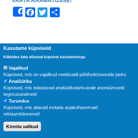
VAATA RAAMATUSSE!
Facebook
Twitter
Share
Share
Kasutame küpsiseid
Klikkides luba nõustud küpsiste kasutamisega.
Vajalikud
Küpsised, mis on vajalikud veebisaidi põhifunktsioonide jaoks
Analüütika
Küpsised, mis edastavad analüütikatarkvarale anonüümseid
Uudised
tegevusandmeid
Turundus
Abi
Küpsised, mis aitavad esitada asjakohasemaid
KIRJASTUS PEGASUS OÜ © 2020
reklaambännereid
Paldiski mnt. 29 (A korpus VI korrus), Tallinn
Kinnita valikud
Üldtelefon: 666 1720