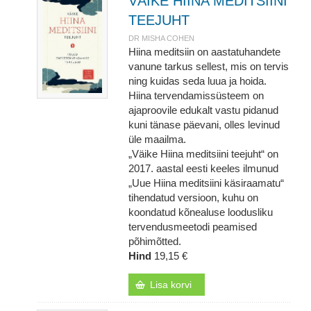
VÄIKE HIINA MEDITSIINI
TEEJUHT
DR MISHA COHEN
Hiina meditsiin on aastatuhandete
vanune tarkus sellest, mis on tervis
ning kuidas seda luua ja hoida.
Hiina tervendamissüsteem on
ajaproovile edukalt vastu pidanud
kuni tänase päevani, olles levinud
üle maailma.
„Väike Hiina meditsiini teejuht“ on
2017. aastal eesti keeles ilmunud
„Uue Hiina meditsiini käsiraamatu“
tihendatud versioon, kuhu on
koondatud kõnealuse loodusliku
tervendusmeetodi peamised
põhimõtted.
Hind
19,15 €
Lisa korvi