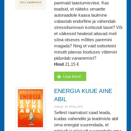
parimaid taastumisviise. Kas
teadsid, et näiteks omaette
autoraadiole kaasa laulmine
vabastab endorfiine ja vähendab
stressihormoon kortisooli taset? Või
et väikesed heateod aitavad meil
sõna otseses mõttes paremini
magada? Ning et vaid seitseteist
minutit päevas looduses viibimist
pidurdab vananemist?
Hind
21,15 €
Lisa korvi
ENERGIA KUUE AINE
ABIL
DAVID JP PHILLIPS
Sellest raamatust saad teada,
kuidas vahendite ja teadmiste abil
oma energiat suurendada, et
päriselt ja püsivalt suurendada oma