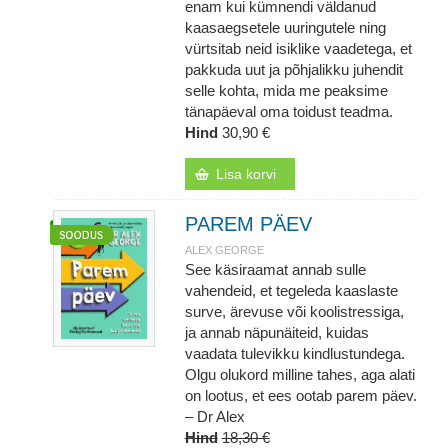
enam kui kümnendi väldanud
kaasaegsetele uuringutele ning
vürtsitab neid isiklike vaadetega, et
pakkuda uut ja põhjalikku juhendit
selle kohta, mida me peaksime
tänapäeval oma toidust teadma.
Hind
30,90 €
Lisa korvi
PAREM PÄEV
ALEX GEORGE
See käsiraamat annab sulle
vahendeid, et tegeleda kaaslaste
surve, ärevuse või koolistressiga,
ja annab näpunäiteid, kuidas
vaadata tulevikku kindlustundega.
Olgu olukord milline tahes, aga alati
on lootus, et ees ootab parem päev.
– Dr Alex
Hind
18,30 €