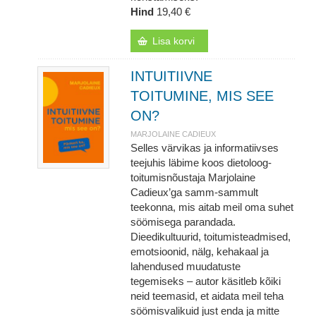
Hind
19,40 €
Lisa korvi
INTUITIIVNE
TOITUMINE, MIS SEE
ON?
MARJOLAINE CADIEUX
Selles värvikas ja informatiivses
teejuhis läbime koos dietoloog-
toitumisnõustaja Marjolaine
Cadieux’ga samm-sammult
teekonna, mis aitab meil oma suhet
söömisega parandada.
Dieedikultuurid, toitumisteadmised,
emotsioonid, nälg, kehakaal ja
lahendused muudatuste
tegemiseks – autor käsitleb kõiki
neid teemasid, et aidata meil teha
söömisvalikuid just enda ja mitte