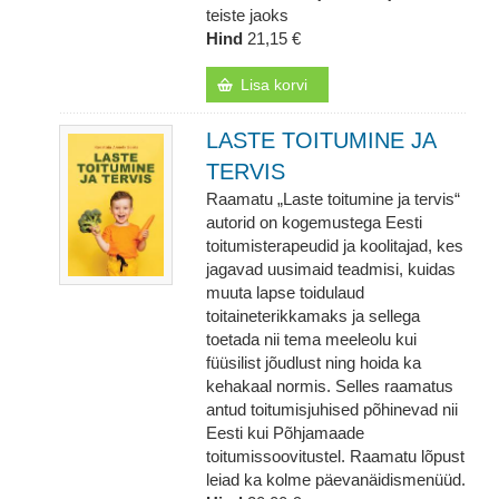
teiste jaoks
Hind
21,15 €
Lisa korvi
LASTE TOITUMINE JA
TERVIS
Raamatu „Laste toitumine ja tervis“
autorid on kogemustega Eesti
toitumisterapeudid ja koolitajad, kes
jagavad uusimaid teadmisi, kuidas
muuta lapse toidulaud
toitaineterikkamaks ja sellega
toetada nii tema meeleolu kui
füüsilist jõudlust ning hoida ka
kehakaal normis. Selles raamatus
antud toitumisjuhised põhinevad nii
Eesti kui Põhjamaade
toitumissoovitustel. Raamatu lõpust
leiad ka kolme päevanäidismenüüd.