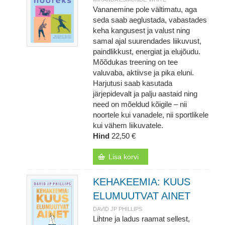
Vananemine pole vältimatu, aga
seda saab aeglustada, vabastades
keha kangusest ja valust ning
samal ajal suurendades liikuvust,
paindlikkust, energiat ja elujõudu.
Mõõdukas treening on tee
valuvaba, aktiivse ja pika eluni.
Harjutusi saab kasutada
järjepidevalt ja palju aastaid ning
need on mõeldud kõigile – nii
noortele kui vanadele, nii sportlikele
kui vähem liikuvatele.
Hind
22,50 €
Lisa korvi
KEHAKEEMIA: KUUS
ELUMUUTVAT AINET
DAVID JP PHILLIPS
Lihtne ja ladus raamat sellest,