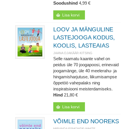
Soodushind
4,99 €
Lisa korvi
LOOV JA MÄNGULINE
LASTEJOOGA KODUS,
KOOLIS, LASTEAIAS
JAANA OJAKÄÄR-KITSING
Selle raamatu kaante vahel on
peidus üle 70 joogapoosi, erinevaid
joogamänge, üle 40 meelerahu- ja
hingamisharjutuse, liikumisampse
õppetöö vahepalaks ning
inspiratsiooni meisterdamiseks.
Hind
21,80 €
Lisa korvi
VÕIMLE END NOOREKS
MIRANDA ESMONDE-WHITE