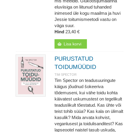
mis meeldib. Glükoosijumalanna
eluviisiga on liitunud tuhanded
inimesed üle kogu maailma ja huvi
Jessie toitumismeetodi vastu on
väga suur.
Hind
23,40 €
Lisa korvi
PURUSTATUD
TOIDUMÜÜDID
TIM SPECTOR
Tim Spector on teadusuuringute
käigus jõudnud šokeeriva
tõdemuseni, kui vähe toidu kohta
käivatest uskumustest on tegelikult
teaduslikult tõestatud. Kas ühte või
teist tohib süüa? Kas kala on ülimalt
kasulik? Mida arvata kohvist,
veganlusest ja toidulisanditest? Kas
lapseootel naistel tasub uskuda,