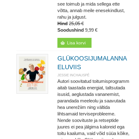
see toimub ja mida sellega ette
võtta, annab meile enesekindlust,
rahu ja julgust.
Hind
25,05 €
Soodushind
9,99 €
Lisa korvi
GLÜKOOSIJUMALANNA
ELUVIIS
JESSIE INCHAUSPÉ
Autori soovitatud toitumisprogramm
aitab taastada energiat, taltsutada
isusid, aeglustada vananemist,
parandada meeleolu ja saavutada
hea unerežiim ning vältida
lihtsamaid terviseprobleeme.
Nende soovituste ja retseptide
juures ei pea jälgima kaloreid ega
toitu kaaluma, vaid võid süüa kõike,