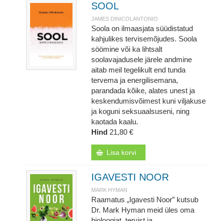
SOOL
JAMES DINICOLANTONIO
Soola on ilmaasjata süüdistatud
kahjulikes tervisemõjudes. Soola
söömine või ka lihtsalt
soolavajadusele järele andmine
aitab meil tegelikult end tunda
tervema ja energilisemana,
parandada kõike, alates unest ja
keskendumisvõimest kuni viljakuse
ja koguni seksuaalsuseni, ning
kaotada kaalu.
Hind
21,80 €
Lisa korvi
IGAVESTI NOOR
MARK HYMAN
Raamatus „Igavesti Noor” kutsub
Dr. Mark Hyman meid üles oma
bioloogiat, tervist ja