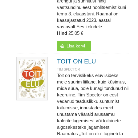
arengut ja sünnitust ning
vastsündinu eest hoolitsemist kuni
tema 3. eluaastani. Raamat on
kaasajastatud 2023. aastal
vastavalt Eesti oludele.
Hind
25,05 €
Lisa korvi
TOIT ON ELU
TIM SPECTOR
Toit on tervislikeks eluviisideks
meie suurim liitlane, kuid küsimus,
mida süüa, pole kunagi tundunud nii
keeruline. Tim Spector on eest
vedanud teaduslikku suhtumist
toitumisse, innustades meid
unustama vääraid arusaamu
kalorite lugemisest või toitainete
algosakesteks jagamisest.
Raamatus „Toit on elu“ tugineb ta