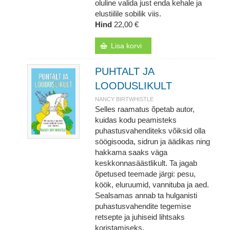
oluline valida just enda kehale ja
elustiilile sobilik viis.
Hind
22,00 €
Lisa korvi
PUHTALT JA
LOODUSLIKULT
NANCY BIRTWHISTLE
Selles raamatus õpetab autor,
kuidas kodu peamisteks
puhastusvahenditeks võiksid olla
söögisooda, sidrun ja äädikas ning
hakkama saaks väga
keskkonnasäästlikult. Ta jagab
õpetused teemade järgi: pesu,
köök, eluruumid, vannituba ja aed.
Sealsamas annab ta hulganisti
puhastusvahendite tegemise
retsepte ja juhiseid lihtsaks
koristamiseks.