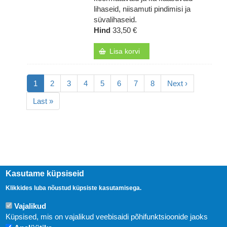
lihaseid, niisamuti pindimisi ja
süvalihaseid.
Hind
33,50 €
Lisa korvi
Pagination
Eesolev
1
Lehekülg
2
Lehekülg
3
Lehekülg
4
Lehekülg
5
Lehekülg
6
Lehekülg
7
Lehekülg
8
Järgmine
Next ›
leht
leht
Viimane
Last »
leht
Kasutame küpsiseid
Klikkides luba nõustud küpsiste kasutamisega.
Vajalikud
Küpsised, mis on vajalikud veebisaidi põhifunktsioonide jaoks