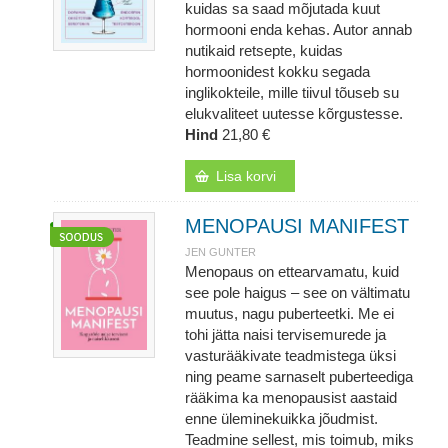
kuidas sa saad mõjutada kuut
hormooni enda kehas. Autor annab
nutikaid retsepte, kuidas
hormoonidest kokku segada
inglikokteile, mille tiivul tõuseb su
elukvaliteet uutesse kõrgustesse.
Hind
21,80 €
Lisa korvi
MENOPAUSI MANIFEST
JEN GUNTER
Menopaus on ettearvamatu, kuid
see pole haigus – see on vältimatu
muutus, nagu puberteetki. Me ei
tohi jätta naisi tervisemurede ja
vasturääkivate teadmistega üksi
ning peame sarnaselt puberteediga
rääkima ka menopausist aastaid
enne üleminekuikka jõudmist.
Teadmine sellest, mis toimub, miks