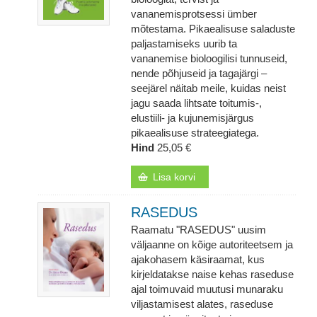
vananemisprotsessi ümber
mõtestama. Pikaealisuse saladuste
paljastamiseks uurib ta
vananemise bioloogilisi tunnuseid,
nende põhjuseid ja tagajärgi –
seejärel näitab meile, kuidas neist
jagu saada lihtsate toitumis-,
elustiili- ja kujunemisjärgus
pikaealisuse strateegiatega.
Hind
25,05 €
Lisa korvi
RASEDUS
Raamatu "RASEDUS" uusim
väljaanne on kõige autoriteetsem ja
ajakohasem käsiraamat, kus
kirjeldatakse naise kehas raseduse
ajal toimuvaid muutusi munaraku
viljastamisest alates, raseduse