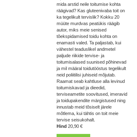
mida arstid neile toitumise kohta
räägivad? Kas gluteenivaba toit on
ka tegelikult tervislik? Kokku 20
müüte murdvas peatükis räägib
autor, miks meie senised
tõekspidamised toidu kohta on
enamasti valed. Ta paljastab, kui
vähestel teaduslikel andmetel
paljude riikide tervise- ja
toitumisalased suunised põhinevad
ja mil määral toidutööstus tegelikult
neid poliitilisi juhiseid mõjutab.
Raamat seab kahtluse alla levinud
toitumiskavad ja dieedid,
terviseametite soovitused, imeravid
ja toidupakendite märgistused ning
innustab meid tõsiselt järele
mõtlema, kui tähtis on toit meie
tervise seisukohalt.
Hind
20,90 €