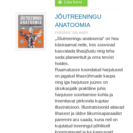
Lisa korvi
JÕUTREENINGU
ANATOOMIA
FRÉDÉRIC DELAVIER
„Jõutreeningu anatoomia“ on hea
käsiraamat neile, kes soovivad
kasvatada lihasjõudu ning teha
seda planeeritult ja oma tervist
hoides.
Raamatusse koondatud harjutused
on jagatud lihasrühmade kaupa
ning iga harjutuse juures on
üksikasjalik praktiline juhis
harjutuse sooritamise kohta ja
treenitavat piirkonda kujutav
illustratsioon. Illustratsioonid aitavad
lihasest ja üldse liikumisaparaadist
paremini aru saada, kuna neil on
kujutatud treeningul põhiliselt
koormatavaid ja ka kaasuvaid