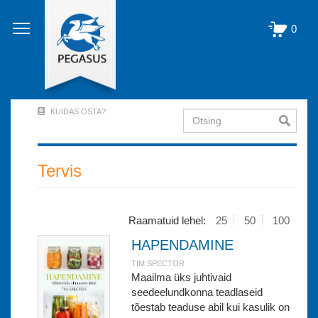
Liigu
edasi
0
põhisisu
juurde
KUIDAS OSTA?
Otsing
User
Account
Menu
Tervis
(logged
out)
Raamatuid lehel:
25
50
100
HAPENDAMINE
TIM SPECTOR
Maailma üks juhtivaid
seedeelundkonna teadlaseid
tõestab teaduse abil kui kasulik on