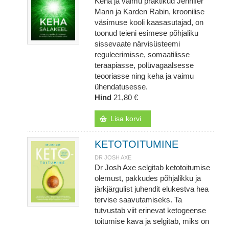
Keha ja vaimu praktikud Jennifer
Mann ja Karden Rabin, kroonilise
väsimuse kooli kaasasutajad, on
toonud teieni esimese põhjaliku
sissevaate närvisüsteemi
reguleerimisse, somaatilisse
teraapiasse, polüvagaalsesse
teooriasse ning keha ja vaimu
ühendatusesse.
Hind
21,80 €
Lisa korvi
KETOTOITUMINE
DR JOSH AXE
Dr Josh Axe selgitab ketotoitumise
olemust, pakkudes põhjalikku ja
järkjärgulist juhendit elukestva hea
tervise saavutamiseks. Ta
tutvustab viit erinevat ketogeense
toitumise kava ja selgitab, miks on