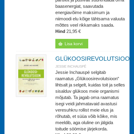
baasenergiat, saavutada
energiavõime maksimum ja
niimoodi elu kõige tähtsama valuuta
mõttes veel rikkamaks saada.
Hind
21,95 €
Lisa korvi
GLÜKOOSIREVOLUTSIOON
JESSIE INCHAUSPÉ
Jessie Inchauspé selgitab
raamatus „Glükoosirevolutsioon“
lihtsalt ja selgelt, kuidas toit ja selles
sisalduv glükoos meie organismi
mõjutab. Ta jagab oma raamatus
isegi veidi jahmatavaid avastusi
veresuhkru rollist meie elus ja
rõhutab, et süüa võib kõike, mis
meeldib, aga oluline on jälgida
toitude söömise järjekorda.