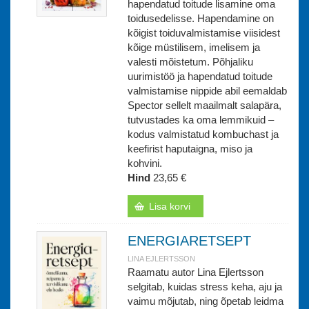
hapendatud toitude lisamine oma
toidusedelisse. Hapendamine on
kõigist toiduvalmistamise viisidest
kõige müstilisem, imelisem ja
valesti mõistetum. Põhjaliku
uurimistöö ja hapendatud toitude
valmistamise nippide abil eemaldab
Spector sellelt maailmalt salapära,
tutvustades ka oma lemmikuid –
kodus valmistatud kombuchast ja
keefirist haputaigna, miso ja
kohvini.
Hind
23,65 €
Lisa korvi
ENERGIARETSEPT
LINA EJLERTSSON
Raamatu autor Lina Ejlertsson
selgitab, kuidas stress keha, aju ja
vaimu mõjutab, ning õpetab leidma