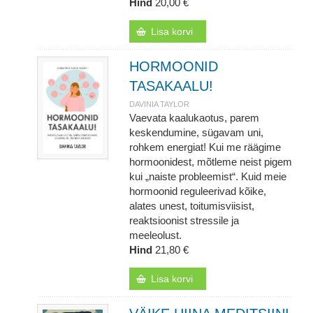
Hind
20,00 €
Lisa korvi
HORMOONID
TASAKAALU!
DAVINIA TAYLOR
Vaevata kaalukaotus, parem
keskendumine, sügavam uni,
rohkem energiat! Kui me räägime
hormoonidest, mõtleme neist pigem
kui „naiste probleemist“. Kuid meie
hormoonid reguleerivad kõike,
alates unest, toitumisviisist,
reaktsioonist stressile ja
meeleolust.
Hind
21,80 €
Lisa korvi