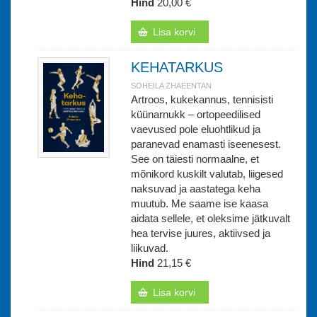
Hind
20,00 €
Lisa korvi
KEHATARKUS
SOHEILA ZHAEENTAN
Artroos, kukekannus, tennisisti
küünarnukk – ortopeedilised
vaevused pole eluohtlikud ja
paranevad enamasti iseenesest.
See on täiesti normaalne, et
mõnikord kuskilt valutab, liigesed
naksuvad ja aastatega keha
muutub. Me saame ise kaasa
aidata sellele, et oleksime jätkuvalt
hea tervise juures, aktiivsed ja
liikuvad.
Hind
21,15 €
Lisa korvi