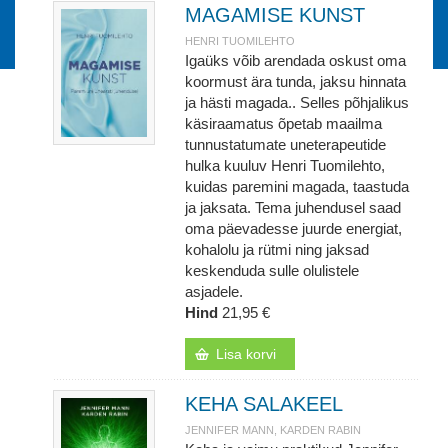
MAGAMISE KUNST
HENRI TUOMILEHTO
Igaüks võib arendada oskust oma
koormust ära tunda, jaksu hinnata
ja hästi magada.. Selles põhjalikus
käsiraamatus õpetab maailma
tunnustatumate uneterapeutide
hulka kuuluv Henri Tuomilehto,
kuidas paremini magada, taastuda
ja jaksata. Tema juhendusel saad
oma päevadesse juurde energiat,
kohalolu ja rütmi ning jaksad
keskenduda sulle olulistele
asjadele.
Hind
21,95 €
Lisa korvi
KEHA SALAKEEL
JENNIFER MANN, KARDEN RABIN