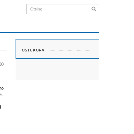
Otsing
OSTUKORV
00
no
e.
i