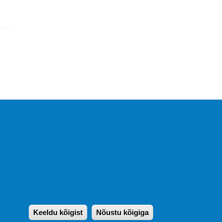
KIRJASTUS PEGASUS OÜ ©
2020
Paldiski mnt. 29 (A korpus VI
korrus), Tallinn
Üldtelefon: 666 1720
E-post:
pegasus[at]pegasus.ee
Keeldu kõigist
Nõustu kõigiga
Withdraw consen