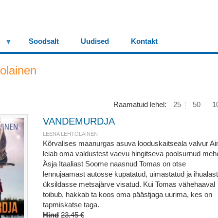
Soodsalt
Uudised
Kontakt
olainen
Raamatuid lehel:
25
50
1
VANDEMURDJA
LEENA LEHTOLAINEN
Kõrvalises maanurgas asuva looduskaitseala valvur Ai
leiab oma valdustest vaevu hingitseva poolsurnud meh
Äsja Itaaliast Soome naasnud Tomas on otse
lennujaamast autosse kupatatud, uimastatud ja ihualast
üksildasse metsajärve visatud. Kui Tomas vähehaaval
toibub, hakkab ta koos oma päästjaga uurima, kes on
tapmiskatse taga.
Hind
23,45 €