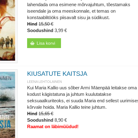
lahendada oma esimene mõrvajuhtum, tõestamaks
iseendale ja oma meeskonnale, et temas on
konstaablitööks piisavalt sisu ja südikust.
Hind
15,50 €
Soodushind
3,99 €
Lisa korvi
KIUSATUTE KAITSJA
LEENA LEHTOLAINEN
Kui Maria Kallio uus sõber Armi Mäenpää leitakse oma
kodust kägistatuna ja juhtum kuulutatakse
seksuaalkuriteoks, ei suuda Maria end sellest uurimise
kõrvale hoida. Maria Kallio teine juhtum.
Hind
15,65 €
Soodushind
8,90 €
Raamat on läbimüüdud!