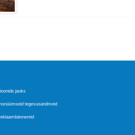
Abi
sioonide jaoks
 anonüümseid tegevusandmeid
 reklaambännereid