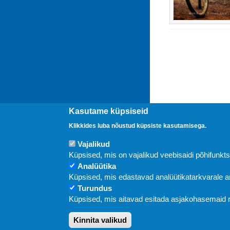
Kasutame küpsiseid
Klikkides luba nõustud küpsiste kasutamisega.
Vajalikud
Uudised
Küpsised, mis on vajalikud veebisaidi põhifunkt
Analüütika
Küpsised, mis edastavad analüütikatarkvarale
Turundus
Küpsised, mis aitavad esitada asjakohasemaid
Kinnita valikud