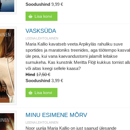
Soodushind
9,99 €
Lisa korvi
VASKSÜDA
LEENA LEHTOLAINEN
Maria Kallio kavatseb veeta Arpikyläs rahuliku suve
sportides ja maratoniks treenides, aga töötempo kasva
üle pea, kui vana kaevandustorni jalamilt leitakse
surnukeha. Kas kunstnik Meritta Flöjt kukkus tornist all
või aitas keegi sellele kaasa?
Hind
17,50 €
Soodushind
3,99 €
Lisa korvi
MINU ESIMENE MÕRV
LEENA LEHTOLAINEN
Noor uurija Maria Kallio on just saanud ülesande