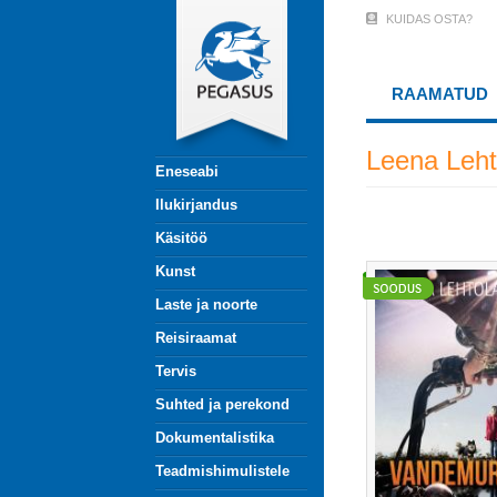
Liigu
KUIDAS OSTA?
User
edasi
põhisisu
Account
juurde
RAAMATUD
Menu
(logged
Leena Leht
Eneseabi
out)
Ilukirjandus
Käsitöö
Kunst
Laste ja noorte
Reisiraamat
Tervis
Suhted ja perekond
Dokumentalistika
Teadmishimulistele