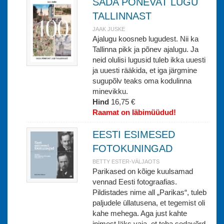
SADA PÕNEVAT LUGU
TALLINNAST
JAAK JUSKE
Ajalugu koosneb lugudest. Nii ka
Tallinna pikk ja põnev ajalugu. Ja
neid olulisi lugusid tuleb ikka uuesti
ja uuesti rääkida, et iga järgmine
sugupõlv teaks oma kodulinna
minevikku.
Hind
16,75 €
Raamat on läbimüüdud!
EESTI ESIMESED
FOTOKUNINGAD
BETTY ESTER-VÄLJAOTS
Parikased on kõige kuulsamad
vennad Eesti fotograafias.
Pildistades nime all „Parikas“, tuleb
paljudele üllatusena, et tegemist oli
kahe mehega. Aga just kahte
inimest läks vaja, et teha sedavõrd