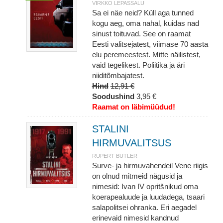
VIRKKO LEPASSALU
Sa ei näe neid? Küll aga tunned
kogu aeg, oma nahal, kuidas nad
sinust toituvad. See on raamat
Eesti valitsejatest, viimase 70 aasta
elu peremeestest. Mitte näilistest,
vaid tegelikest. Poliitika ja äri
niiditõmbajatest.
Hind
12,91 €
Soodushind
3,95 €
Raamat on läbimüüdud!
STALINI
HIRMUVALITSUS
RUPERT BUTLER
Surve- ja hirmuvahendeil Vene riigis
on olnud mitmeid nägusid ja
nimesid: Ivan IV opritšnikud oma
koerapealuude ja luudadega, tsaari
salapolitsei ohranka. Eri aegadel
erinevaid nimesid kandnud