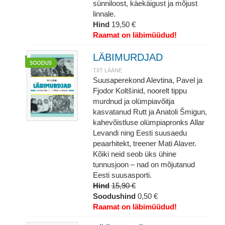
sünniloost, käekäigust ja mõjust
linnale.
Hind
19,50 €
Raamat on läbimüüdud!
LÄBIMURDJAD
TIIT LÄÄNE
Suusaperekond Alevtina, Pavel ja
Fjodor Koltšinid, noorelt tippu
murdnud ja olümpiavõitja
kasvatanud Rutt ja Anatoli Šmigun,
kahevõistluse olümpiapronks Allar
Levandi ning Eesti suusaedu
peaarhitekt, treener Mati Alaver.
Kõiki neid seob üks ühine
tunnusjoon – nad on mõjutanud
Eesti suusasporti.
Hind
15,90 €
Soodushind
0,50 €
Raamat on läbimüüdud!