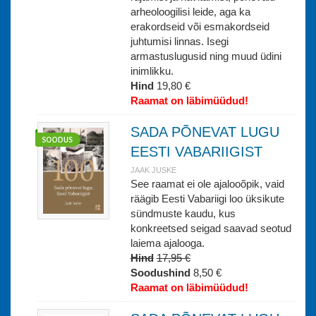
arheoloogilisi leide, aga ka
erakordseid või esmakordseid
juhtumisi linnas. Isegi
armastuslugusid ning muud üdini
inimlikku.
Hind
19,80 €
Raamat on läbimüüdud!
SADA PÕNEVAT LUGU
EESTI VABARIIGIST
JAAK JUSKE
See raamat ei ole ajalooõpik, vaid
räägib Eesti Vabariigi loo üksikute
sündmuste kaudu, kus
konkreetsed seigad saavad seotud
laiema ajalooga.
Hind
17,95 €
Soodushind
8,50 €
Raamat on läbimüüdud!