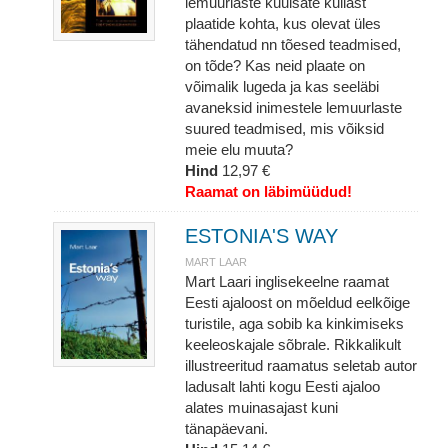
lemuurlaste kuulsate kullast
plaatide kohta, kus olevat üles
tähendatud nn tõesed teadmised,
on tõde? Kas neid plaate on
võimalik lugeda ja kas seeläbi
avaneksid inimestele lemuurlaste
suured teadmised, mis võiksid
meie elu muuta?
Hind
12,97 €
Raamat on läbimüüdud!
ESTONIA'S WAY
MART LAAR
Mart Laari inglisekeelne raamat
Eesti ajaloost on mõeldud eelkõige
turistile, aga sobib ka kinkimiseks
keeleoskajale sõbrale. Rikkalikult
illustreeritud raamatus seletab autor
ladusalt lahti kogu Eesti ajaloo
alates muinasajast kuni
tänapäevani.