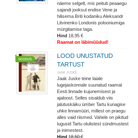
näeme selgelt, mis peitub peaaegu
sajandi jooksul endise Vene ja
hilisema Briti kodaniku Aleksandr
Litvinenko Londonis polooniumiga
mürgitamise taga.
Hind
18,95 €
Raamat on läbimüüdud!
LOOD UNUSTATUD
TARTUST
JAAK JUSKE
Jaak Juske teine laiale
lugejaskonnale suunatud raamat
Eesti linnade kujunemisest ja
ajaloost. Selles sisaldub viis
jalutuskäiku ümber Tartu kunagise
uhke linnamüüri, millest on praegu
alles vaid riismed. Vahele on pikitud
lugusid Tartu olulistest sündmustest
ja inimestest.
Hind
18,50 €