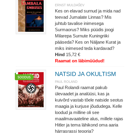
ERNST MULDAŠEV
Kes on elavad surnud ja mida nad
teevad Jumalate Linnas? Mis
juhtub tavalise inimesega
Surmaorus? Miks püüdis joogi
Milarepa Surnute Kuningriiki
pääseda? Kes on Näljane Kurat ja
miks inimesed teda kardavad?
Hind
15,72 €
Raamat on läbimüüdud!
NATSID JA OKULTISM
PAUL ROLAND
Paul Rolandi raamat pakub
ülevaadet ja analüüsi, kas ja
kuivõrd vastab tõele natside seotus
maagia ja kurjuse jõududega. Kelle
loodud ja milline oli see
maailmavaateline alus, millele rajas
Hitler ja tema lähikond oma aaria
härrasrassi teooria?