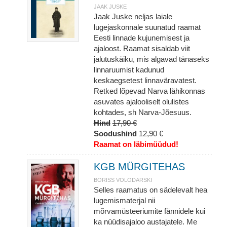
JAAK JUSKE
Jaak Juske neljas laiale
lugejaskonnale suunatud raamat
Eesti linnade kujunemisest ja
ajaloost. Raamat sisaldab viit
jalutuskäiku, mis algavad tänaseks
linnaruumist kadunud
keskaegsetest linnaväravatest.
Retked lõpevad Narva lähikonnas
asuvates ajalooliselt olulistes
kohtades, sh Narva-Jõesuus.
Hind
17,90 €
Soodushind
12,90 €
Raamat on läbimüüdud!
KGB MÜRGITEHAS
BORISS VOLODARSKI
Selles raamatus on sädelevalt hea
lugemismaterjal nii
mõrvamüsteeriumite fännidele kui
ka nüüdisajaloo austajatele. Me