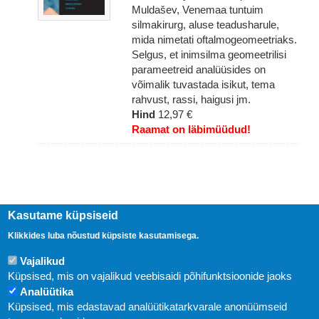
Muldašev, Venemaa tuntuim
silmakirurg, aluse teadusharule,
mida nimetati oftalmogeomeetriaks.
Selgus, et inimsilma geomeetrilisi
parameetreid analüüsides on
võimalik tuvastada isikut, tema
rahvust, rassi, haigusi jm.
Hind
12,97 €
Raamat on läbimüüdud!
Kasutame küpsiseid
Klikkides luba nõustud küpsiste kasutamisega.
Vajalikud
Küpsised, mis on vajalikud veebisaidi põhifunktsioonide jaoks
Analüütika
Küpsised, mis edastavad analüütikatarkvarale anonüümseid
Uudised