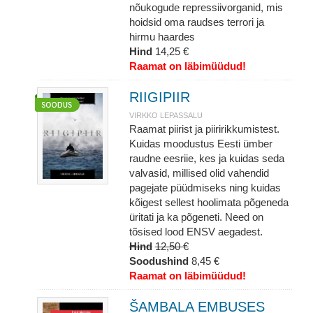
nõukogude repressiivorganid, mis
hoidsid oma raudses terrori ja
hirmu haardes
Hind
14,25 €
Raamat on läbimüüdud!
RIIGIPIIR
VIRKKO LEPASSALU
Raamat piirist ja piiririkkumistest.
Kuidas moodustus Eesti ümber
raudne eesriie, kes ja kuidas seda
valvasid, millised olid vahendid
pagejate püüdmiseks ning kuidas
kõigest sellest hoolimata põgeneda
üritati ja ka põgeneti. Need on
tõsised lood ENSV aegadest.
Hind
12,50 €
Soodushind
8,45 €
Raamat on läbimüüdud!
ŠAMBALA EMBUSES