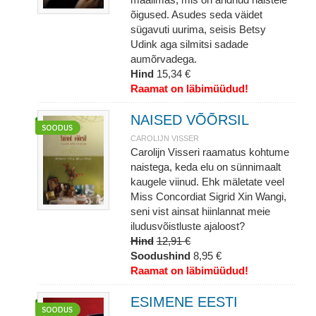
õigused. Asudes seda väidet
sügavuti uurima, seisis Betsy
Udink aga silmitsi sadade
aumõrvadega.
Hind
15,34 €
Raamat on läbimüüdud!
NAISED VÕÕRSIL
CAROLIJN VISSER
Carolijn Visseri raamatus kohtume
naistega, keda elu on sünnimaalt
kaugele viinud. Ehk mäletate veel
Miss Concordiat Sigrid Xin Wangi,
seni vist ainsat hiinlannat meie
iludusvõistluste ajaloost?
Hind
12,91 €
Soodushind
8,95 €
Raamat on läbimüüdud!
ESIMENE EESTI