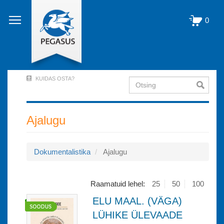
Liigu
edasi
0
põhisisu
juurde
KUIDAS OSTA?
Otsing
User
Account
Menu
Ajalugu
(logged
out)
Dokumentalistika
Ajalugu
Raamatuid lehel:
25
50
100
ELU MAAL. (VÄGA)
LÜHIKE ÜLEVAADE