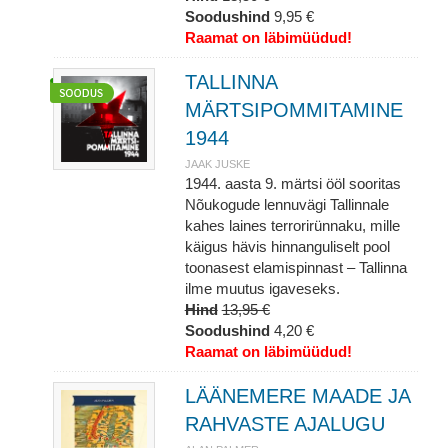
Soodushind
9,95 €
Raamat on läbimüüdud!
TALLINNA
MÄRTSIPOMMITAMINE
1944
JAAK JUSKE
1944. aasta 9. märtsi ööl sooritas
Nõukogude lennuvägi Tallinnale
kahes laines terrorirünnaku, mille
käigus hävis hinnanguliselt pool
toonasest elamispinnast – Tallinna
ilme muutus igaveseks.
Hind
13,95 €
Soodushind
4,20 €
Raamat on läbimüüdud!
LÄÄNEMERE MAADE JA
RAHVASTE AJALUGU