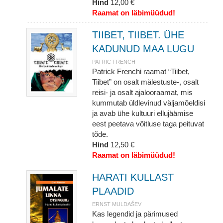
Hind
12,00 €
Raamat on läbimüüdud!
TIIBET, TIIBET. ÜHE
KADUNUD MAA LUGU
PATRIC FRENCH
Patrick Frenchi raamat “Tiibet,
Tiibet” on osalt mälestuste-, osalt
reisi- ja osalt ajalooraamat, mis
kummutab üldlevinud väljamõeldisi
ja avab ühe kultuuri ellujäämise
eest peetava võitluse taga peituvat
tõde.
Hind
12,50 €
Raamat on läbimüüdud!
HARATI KULLAST
PLAADID
ERNST MULDAŠEV
Kas legendid ja pärimused