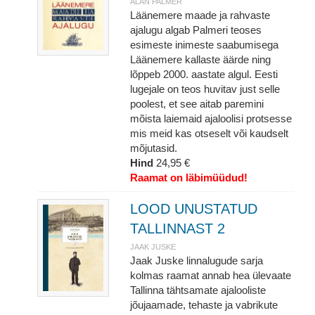
ALAN PALMER
Läänemere maade ja rahvaste
ajalugu algab Palmeri teoses
esimeste inimeste saabumisega
Läänemere kallaste äärde ning
lõppeb 2000. aastate algul. Eesti
lugejale on teos huvitav just selle
poolest, et see aitab paremini
mõista laiemaid ajaloolisi protsesse
mis meid kas otseselt või kaudselt
mõjutasid.
Hind
24,95 €
Raamat on läbimüüdud!
LOOD UNUSTATUD
TALLINNAST 2
JAAK JUSKE
Jaak Juske linnalugude sarja
kolmas raamat annab hea ülevaate
Tallinna tähtsamate ajalooliste
jõujaamade, tehaste ja vabrikute