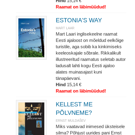
Hind
15,14 €
Raamat on läbimüüdud!
ESTONIA'S WAY
MART LAAR
Mart Laari inglisekeelne raamat
Eesti ajaloost on mõeldud eelkõige
turistile, aga sobib ka kinkimiseks
keeleoskajale sõbrale. Rikkalikult
illustreeritud raamatus seletab autor
ladusalt lahti kogu Eesti ajaloo
alates muinasajast kuni
tänapäevani.
Hind
15,14 €
Raamat on läbimüüdud!
KELLEST ME
PÕLVNEME?
ERNST MULDAŠEV
Miks vaatavad inimesed üksteisele
silma? Põhjust uurides pani Ernst