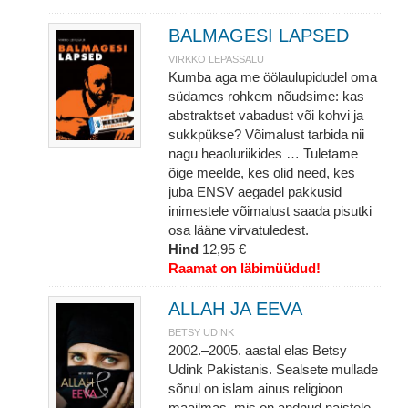
BALMAGESI LAPSED
VIRKKO LEPASSALU
Kumba aga me öölaulupidudel oma
südames rohkem nõudsime: kas
abstraktset vabadust või kohvi ja
sukkpükse? Võimalust tarbida nii
nagu heaoluriikides … Tuletame
õige meelde, kes olid need, kes
juba ENSV aegadel pakkusid
inimestele võimalust saada pisutki
osa lääne virvatuledest.
Hind
12,95 €
Raamat on läbimüüdud!
ALLAH JA EEVA
BETSY UDINK
2002.–2005. aastal elas Betsy
Udink Pakistanis. Sealsete mullade
sõnul on islam ainus religioon
maailmas, mis on andnud naistele