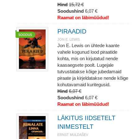
Hind
15,72 €
Soodushind
6,07 €
Raamat on läbimüüdud!
PIRAADID
JON E. LEWIS
Jon E. Lewis on ühtede kaante
vahele kogunud lood piraatide
kohta, mis on kirjutatud nende
kaasaegsete poolt. Lugejale
tutvustatakse kõige jubedamaid
piraate ja kirjeldatakse nende kõige
kohutavamaid kuritegusid.
Hind
6,07 €
Soodushind
6,07 €
Raamat on läbimüüdud!
LÄKITUS IIDSETELT
INIMESTELT
ERNST MULDAŠEV