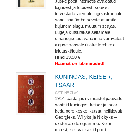
Juske poolt internetis avaldatud
lugudest ja fotodest, soovist
tutvustada laiemale lugejaskonnale
vanalinna ümbritsevate asumite
kujunemislugu, muutumist ajas.
Lugeja kutsutakse seitsmele
omaaegsetest vanalinna väravatest
alguse saavale üllatusterohkele
jalutuskäigule.
Hind
19,50 €
Raamat on läbimüüdud!
KUNINGAS, KEISER,
TSAAR
CATRINE CLAY
1914. aasta juuli viimastel päevadel
saatsid kuningas, keiser ja tsaar –
keda pere keskel kutsuti hellitlevalt
Georgieks, Willyks ja Nickyks –
üksteisele telegramme. Kolm
meest, kes valitsesid poolt