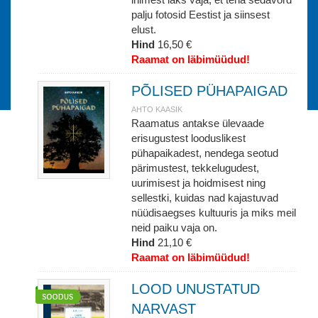
palju fotosid Eestist ja siinsest
elust.
Hind
16,50 €
Raamat on läbimüüdud!
PÕLISED PÜHAPAIGAD
AHTO KAASIK
Raamatus antakse ülevaade
erisugustest looduslikest
pühapaikadest, nendega seotud
pärimustest, tekkelugudest,
uurimisest ja hoidmisest ning
sellestki, kuidas nad kajastuvad
nüüdisaegses kultuuris ja miks meil
neid paiku vaja on.
Hind
21,10 €
Raamat on läbimüüdud!
LOOD UNUSTATUD
NARVAST