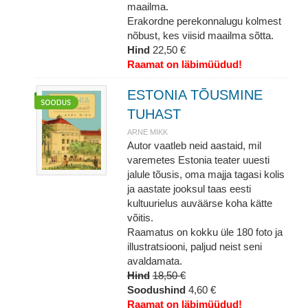
maailma.
Erakordne perekonnalugu kolmest
nõbust, kes viisid maailma sõtta.
Hind
22,50 €
Raamat on läbimüüdud!
ESTONIA TÕUSMINE
TUHAST
ARNE MIKK
Autor vaatleb neid aastaid, mil
varemetes Estonia teater uuesti
jalule tõusis, oma majja tagasi kolis
ja aastate jooksul taas eesti
kultuurielus auväärse koha kätte
võitis.
Raamatus on kokku üle 180 foto ja
illustratsiooni, paljud neist seni
avaldamata.
Hind
18,50 €
Soodushind
4,60 €
Raamat on läbimüüdud!