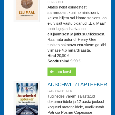
HENRY GEE
Alates neist esimestest
sammudest kuni hominiidideni,
kellest hiljem sai Homo sapiens, on
elu visalt vastu pidanud. „Elu Maal”
toob lugejani hariva loo
ellujäämisest ja jätkusuutlikkusest.
Raamatu autor dr Henry Gee
tuhiseb nakatava entusiasmiga läbi
viimase 4,6 miljardi aasta.
Hind
20,90 €
Soodushind
9,99 €
Lisa korvi
AUSCHWITZI APTEEKER
PATRICIA POSNER
Tuginedes varem salastatud
dokumentidele ja 12 aasta jooksul
kogutud materjalidele, avalikustab
Patricia Posner Capesiuse