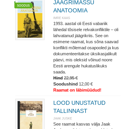
JÄÄGRIMÄSSU
ANATOOMIA
IMRE KAAS
1993. aastal oli Eesti vabariik
lähedal tõsisele relvakonfliktile – oli
lahvatanud jäägrikriis. See on
esimene raamat, kus sõna saavad
konflikti mõlemad osapooled ja kus
dokumenteeritakse üksikasjalikult
päevi, mis oleksid võinud noore
Eesti arengule hukatuslikuks
saada.
Hind
22,95 €
Soodushind
12,00 €
Raamat on läbimüüdud!
LOOD UNUSTATUD
TALLINNAST
JAAK JUSKE
See raamat kasvas välja Jaak