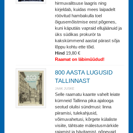
hirmuvalitsuse laagris ning
kirjeldab, kuidas mees laipadelt
röövitud hambakulla toel
õigusemõistmise eest põgenes,
kuni käputäis vapraid ellujäänuid ja
üks südikas prokurör ta
kakskümmend aastat pärast sõja
lõppu kohtu ette tõid.
Hind
19,80 €
Raamat on läbimüüdud!
800 AASTA LUGUSID
TALLINNAST
JAAK JUSKE
Selle raamatu kaante vahelt leiate
kümneid Tallinna pika ajalooga
seotud olulisi sündmusi: linna
piiramisi, tulekahjusid,
võimuvahetusi, kõrgete külaliste
visiite, tähtsate mälestusmärkide
rajamist ja hävitamist, põnevaid