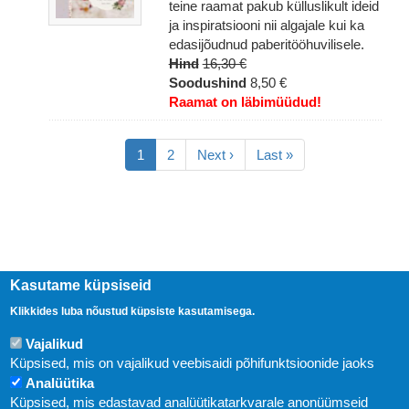
teine raamat pakub külluslikult ideid
ja inspiratsiooni nii algajale kui ka
edasijõudnud paberitööhuvilisele.
Hind
16,30 €
Soodushind
8,50 €
Raamat on läbimüüdud!
Pagination
Eesolev
1
Lehekülg
2
Järgmine
Next ›
Viimane
Last »
leht
leht
leht
Kasutame küpsiseid
Klikkides luba nõustud küpsiste kasutamisega.
Vajalikud
Küpsised, mis on vajalikud veebisaidi põhifunktsioonide jaoks
Analüütika
Küpsised, mis edastavad analüütikatarkvarale anonüümseid
Uudised