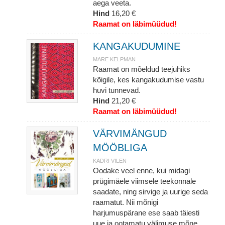
aega veeta.
Hind
16,20 €
Raamat on läbimüüdud!
KANGAKUDUMINE
MARE KELPMAN
Raamat on mõeldud teejuhiks
kõigile, kes kangakudumise vastu
huvi tunnevad.
Hind
21,20 €
Raamat on läbimüüdud!
VÄRVIMÄNGUD
MÖÖBLIGA
KADRI VILEN
Oodake veel enne, kui midagi
prügimäele viimsele teekonnale
saadate, ning sirvige ja uurige seda
raamatut. Nii mõnigi
harjumuspärane ese saab täiesti
uue ja ootamatu välimuse mõne