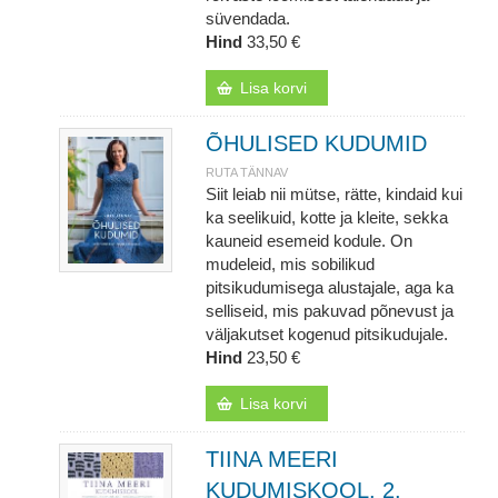
süvendada.
Hind
33,50 €
Lisa korvi
ÕHULISED KUDUMID
RUTA TÄNNAV
Siit leiab nii mütse, rätte, kindaid kui
ka seelikuid, kotte ja kleite, sekka
kauneid esemeid kodule. On
mudeleid, mis sobilikud
pitsikudumisega alustajale, aga ka
selliseid, mis pakuvad põnevust ja
väljakutset kogenud pitsikudujale.
Hind
23,50 €
Lisa korvi
TIINA MEERI
KUDUMISKOOL. 2.