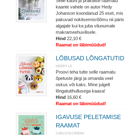
Selle kauni ja praktilise raamatu
kaante vahele on autor Hedy
Johanson koondanud 25 eset, mis
pakuvad nokitsemisrõõmu nii päris
algajale kui ka juba vilunumale
makrameehuvilisele.
Hind
22,10 €
Raamat on läbimüüdud!
LÕBUSAD LÕNGATUTID
HENRY LE
Proovi teha tutte selle raamatu
õpetuste järgi ja omanda veel
oskus või kaks. Mine julgelt
lõngatutihullusega kaasa!
Hind
16,60 €
Raamat on läbimüüdud!
IGAVUSE PELETAMISE
RAAMAT
CARLOTA CIRERA