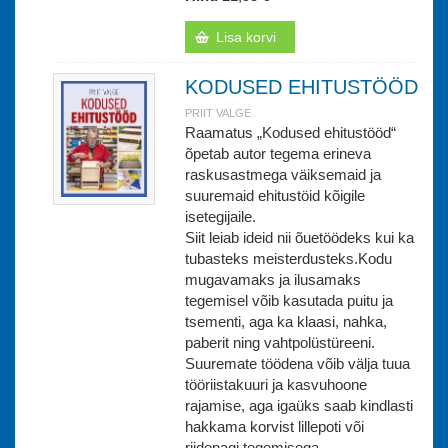
Lisa korvi
KODUSED EHITUSTÖÖD
PRIIT VALGE
Raamatus „Kodused ehitustööd“
õpetab autor tegema erineva
raskusastmega väiksemaid ja
suuremaid ehitustöid kõigile
isetegijaile.
Siit leiab ideid nii õuetöödeks kui ka
tubasteks meisterdusteks.Kodu
mugavamaks ja ilusamaks
tegemisel võib kasutada puitu ja
tsementi, aga ka klaasi, nahka,
paberit ning vahtpolüstüreeni.
Suuremate töödena võib välja tuua
tööriistakuuri ja kasvuhoone
rajamise, aga igaüks saab kindlasti
hakkama korvist lillepoti või
riidenagi tegemisega.