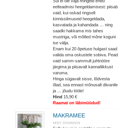
Sul ei ole vaja mingeid erilisi
eelteadmisi heegeldamisest: piisab
vaid, kui oskad ringselt
kinnissilmuseid heegeldada,
kasvatada ja kahandada … ning
saadki hakkama mis tahes
mustriga, või mõtled mõne koguni
ise välja.
Enam kui 20 õpetuse hulgast saad
valida oma oskustele sobiva. Pead
vaid samm-sammult juhtnööre
järgima ja piisavalt kannatlikkust
varuma.
Hinga sügavalt sisse, lõdvesta
õlad, sea ennast mõnusalt diivanile
ja … jõudu tööle!
Hind
15,90 €
Raamat on läbimüüdud!
MAKRAMEE
HEDY JOHANSON