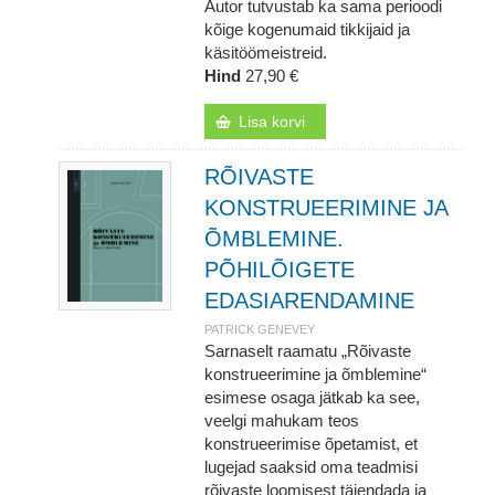
Autor tutvustab ka sama perioodi
kõige kogenumaid tikkijaid ja
käsitöömeistreid.
Hind
27,90 €
Lisa korvi
RÕIVASTE
KONSTRUEERIMINE JA
ÕMBLEMINE.
PÕHILÕIGETE
EDASIARENDAMINE
PATRICK GENEVEY
Sarnaselt raamatu „Rõivaste
konstrueerimine ja õmblemine“
esimese osaga jätkab ka see,
veelgi mahukam teos
konstrueerimise õpetamist, et
lugejad saaksid oma teadmisi
rõivaste loomisest täiendada ja