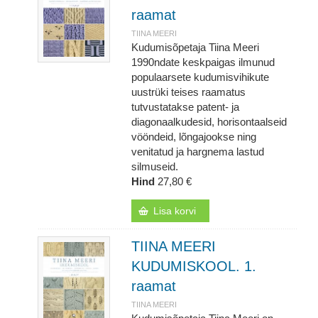
raamat
TIINA MEERI
Kudumisõpetaja Tiina Meeri
1990ndate keskpaigas ilmunud
populaarsete kudumisvihikute
uustrüki teises raamatus
tutvustatakse patent- ja
diagonaalkudesid, horisontaalseid
vööndeid, lõngajookse ning
venitatud ja hargnema lastud
silmuseid.
Hind
27,80 €
Lisa korvi
TIINA MEERI
KUDUMISKOOL. 1.
raamat
TIINA MEERI