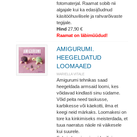
fotomaterjal. Raamat sobib nii
algajale kui ka edasijõudnud
käsitööhuvilisele ja rahvarõivaste
tegijale.
Hind
27,90 €
Raamat on läbimüüdud!
AMIGURUMI.
HEEGELDATUD
LOOMAAED
MARIELLA VITALE
Amigurumi tehnikas saad
heegeldada armsaid loomi, kes
võidavad kindlasti sinu südame.
Võid peita need taskusse,
karbikesse või käekotti, ilma et
keegi neid märkaks. Loomakesi on
tore ka kinkimiseks meisterdada, et
tuua naeratus näole nii väikesele
kui suurele.