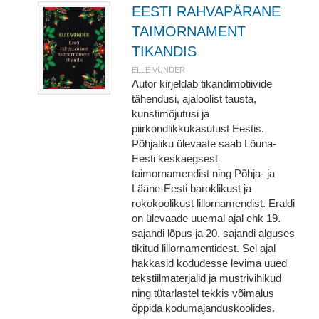
EESTI RAHVAPÄRANE
TAIMORNAMENT
TIKANDIS
ELLE VUNDER
Autor kirjeldab tikandimotiivide
tähendusi, ajaloolist tausta,
kunstimõjutusi ja
piirkondlikkukasutust Eestis.
Põhjaliku ülevaate saab Lõuna-
Eesti keskaegsest
taimornamendist ning Põhja- ja
Lääne-Eesti baroklikust ja
rokokoolikust lillornamendist. Eraldi
on ülevaade uuemal ajal ehk 19.
sajandi lõpus ja 20. sajandi alguses
tikitud lillornamentidest. Sel ajal
hakkasid kodudesse levima uued
tekstiilmaterjalid ja mustrivihikud
ning tütarlastel tekkis võimalus
õppida kodumajanduskoolides.