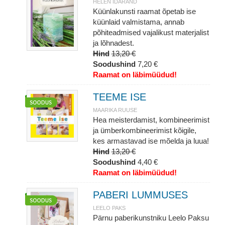
HELEN IDARAND
Küünlakunsti raamat õpetab ise
küünlaid valmistama, annab
põhiteadmised vajalikust materjalist
ja lõhnadest.
Hind
13,20 €
Soodushind
7,20 €
Raamat on läbimüüdud!
TEEME ISE
MAARIKA RUUSE
Hea meisterdamist, kombineerimist
ja ümberkombineerimist kõigile,
kes armastavad ise mõelda ja luua!
Hind
13,20 €
Soodushind
4,40 €
Raamat on läbimüüdud!
PABERI LUMMUSES
LEELO PAKS
Pärnu paberikunstniku Leelo Paksu