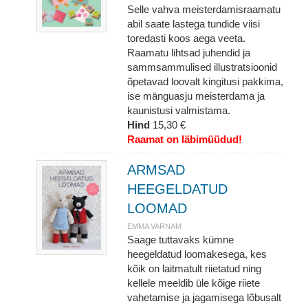
Selle vahva meisterdamisraamatu
abil saate lastega tundide viisi
toredasti koos aega veeta.
Raamatu lihtsad juhendid ja
sammsammulised illustratsioonid
õpetavad loovalt kingitusi pakkima,
ise mänguasju meisterdama ja
kaunistusi valmistama.
Hind
15,30 €
Raamat on läbimüüdud!
ARMSAD
HEEGELDATUD
LOOMAD
EMMA VARNAM
Saage tuttavaks kümne
heegeldatud loomakesega, kes
kõik on laitmatult riietatud ning
kellele meeldib üle kõige riiete
vahetamise ja jagamisega lõbusalt