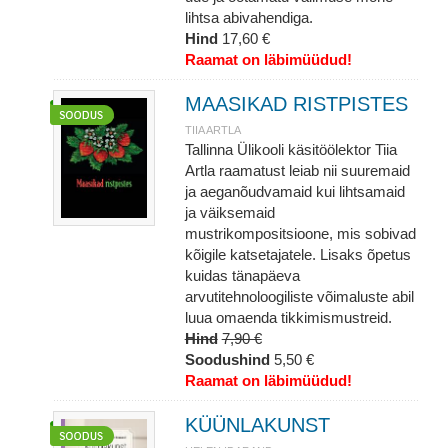
lihtsa abivahendiga.
Hind
17,60 €
Raamat on läbimüüdud!
MAASIKAD RISTPISTES
TIIA ARTLA
Tallinna Ülikooli käsitöölektor Tiia
Artla raamatust leiab nii suuremaid
ja aeganõudvamaid kui lihtsamaid
ja väiksemaid
mustrikompositsioone, mis sobivad
kõigile katsetajatele. Lisaks õpetus
kuidas tänapäeva
arvutitehnoloogiliste võimaluste abil
luua omaenda tikkimismustreid.
Hind
7,90 €
Soodushind
5,50 €
Raamat on läbimüüdud!
KÜÜNLAKUNST