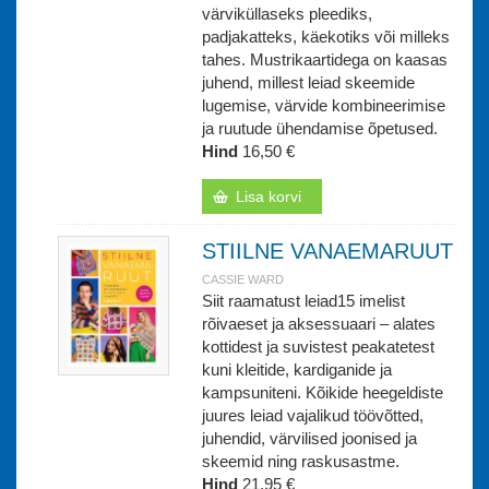
värviküllaseks pleediks,
padjakatteks, käekotiks või milleks
tahes. Mustrikaartidega on kaasas
juhend, millest leiad skeemide
lugemise, värvide kombineerimise
ja ruutude ühendamise õpetused.
Hind
16,50 €
Lisa korvi
STIILNE VANAEMARUUT
CASSIE WARD
Siit raamatust leiad15 imelist
rõivaeset ja aksessuaari – alates
kottidest ja suvistest peakatetest
kuni kleitide, kardiganide ja
kampsuniteni. Kõikide heegeldiste
juures leiad vajalikud töövõtted,
juhendid, värvilised joonised ja
skeemid ning raskusastme.
Hind
21,95 €