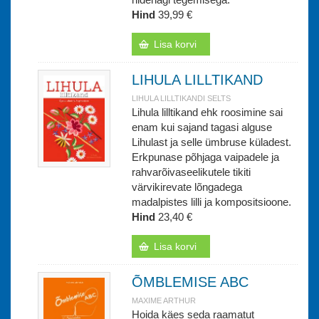
Hind
39,99 €
Lisa korvi
LIHULA LILLTIKAND
LIHULA LILLTIKANDI SELTS
Lihula lilltikand ehk roosimine sai
enam kui sajand tagasi alguse
Lihulast ja selle ümbruse küladest.
Erkpunase põhjaga vaipadele ja
rahvarõivaseelikutele tikiti
värvikirevate lõngadega
madalpistes lilli ja kompositsioone.
Hind
23,40 €
Lisa korvi
ÕMBLEMISE ABC
MAXIME ARTHUR
Hoida käes seda raamatut