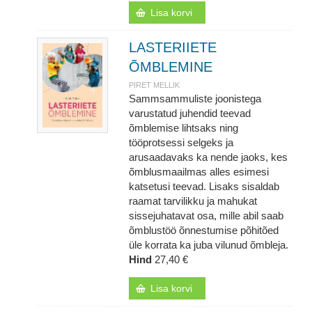
Lisa korvi
LASTERIIETE
ÕMBLEMINE
PIRET MELLIK
Sammsammuliste joonistega
varustatud juhendid teevad
õmblemise lihtsaks ning
tööprotsessi selgeks ja
arusaadavaks ka nende jaoks, kes
õmblusmaailmas alles esimesi
katsetusi teevad. Lisaks sisaldab
raamat tarvilikku ja mahukat
sissejuhatavat osa, mille abil saab
õmblustöö õnnestumise põhitõed
üle korrata ka juba vilunud õmbleja.
Hind
27,40 €
Lisa korvi