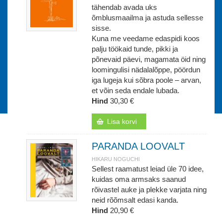
tähendab avada uks
õmblusmaailma ja astuda sellesse
sisse.
Kuna me veedame edaspidi koos
palju töökaid tunde, pikki ja
põnevaid päevi, magamata öid ning
loomingulisi nädalalõppe, pöördun
iga lugeja kui sõbra poole – arvan,
et võin seda endale lubada.
Hind
30,30 €
Lisa korvi
PARANDA LOOVALT
HIKARU NOGUCHI
Sellest raamatust leiad üle 70 idee,
kuidas oma armsaks saanud
rõivastel auke ja plekke varjata ning
neid rõõmsalt edasi kanda.
Hind
20,90 €