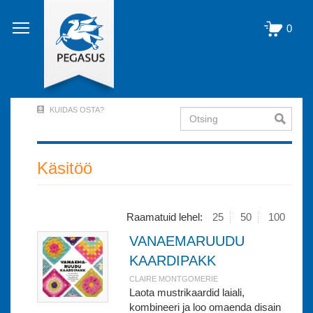
Liigu
edasi
0
põhisisu
juurde
KUIDAS OSTA?
Otsing
User
Account
Menu
Käsitöö
(logged
out)
Raamatuid lehel:
25
50
100
VANAEMARUUDU
KAARDIPAKK
CLAIRE MONTGOMERIE
Laota mustrikaardid laiali,
kombineeri ja loo omaenda disain