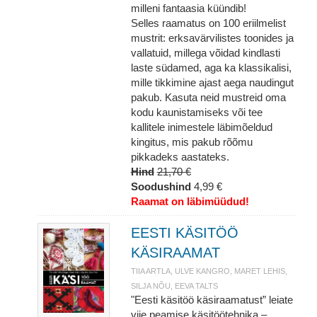
milleni fantaasia küündib!
Selles raamatus on 100 eriilmelist
mustrit: erksavärvilistes toonides ja
vallatuid, millega võidad kindlasti
laste südamed, aga ka klassikalisi,
mille tikkimine ajast aega naudingut
pakub. Kasuta neid mustreid oma
kodu kaunistamiseks või tee
kallitele inimestele läbimõeldud
kingitus, mis pakub rõõmu
pikkadeks aastateks.
Hind
21,70 €
Soodushind
4,99 €
Raamat on läbimüüdud!
EESTI KÄSITÖÖ
KÄSIRAAMAT
TIIA ARTLA, ULVE KANGRO, MARET LEHIS,
SILJA NÕU, EEVA TALTS
"Eesti käsitöö käsiraamatust” leiate
viie peamise käsitöötehnika –