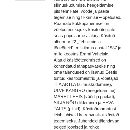
silmuskudumise, heegeldamise,
pitsitehnikate, vööde ja paelte
tegemise ning tikkimise – õpetused.
Raamatu kokkupanemisel on
võetud eeskujuks käsitöötegijate
seas populaarne ajakirja Käsitöö
album nr 22 „Tehnikaid ja
töövõtteid”, mis ilmus aastal 1987 ja
mille koostas Emmi Vahelaid.
Ajatud käsitööteadmised on
kohendatud tänapäevaseks ning
oma täiendused on lisanud Eestis
tuntud käsitöömeistrid ja -õpetajad
TIIA ARTLA (silmuskudumine),
ULVE KANGRO (heegeldamine),
MARET LEHIS (vööd ja paelad),
SILJA NÕU (tikkimine) ja EEVA
TALTS (pitsid). Käsitööraamatust
leiab juhiseid ka rahvusliku käsitöö
tegemiseks. Juhendeid täiendavad
selged joonised ja rohke