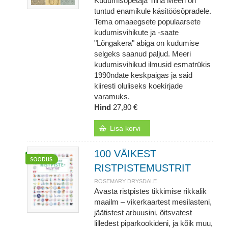
Kudumisõpetaja Tiina Meeri on
tuntud enamikule käsitöösõpradele.
Tema omaaegsete populaarsete
kudumisvihikute ja -saate
"Lõngakera" abiga on kudumise
selgeks saanud paljud. Meeri
kudumisvihikud ilmusid esmatrükis
1990ndate keskpaigas ja said
kiiresti oluliseks koekirjade
varamuks.
Hind
27,80 €
Lisa korvi
100 VÄIKEST
RISTPISTEMUSTRIT
ROSEMARY DRYSDALE
Avasta ristpistes tikkimise rikkalik
maailm – vikerkaartest mesilasteni,
jäätistest arbuusini, õitsvatest
lilledest piparkookideni, ja kõik muu,