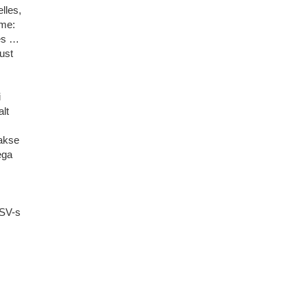
lles,
ime:
des …
ust
i
lt
hakse
ega
.
NSV-s