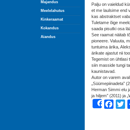
Majandus
Palju on vaieldud küs
et me laulsime end
Meelelahutus
kas abstraktset vaba
Kinkeraamat
Tuletame õige meeld
Kokandus
saada pisutki osa lä
See raamat näitab tõ
Aiandus
pioneere. Valuuta, 
tuntuima ärika, Alek
ärikate ajastut nii
Tegemist on ühtlasi 
siin masside tungi t
kaunistavad.
Autor on varem avald
„Süümepiinadeta” (20
Herman Simmi elu ja
ja hiljem” (2011) ja 
Fac
T
Share