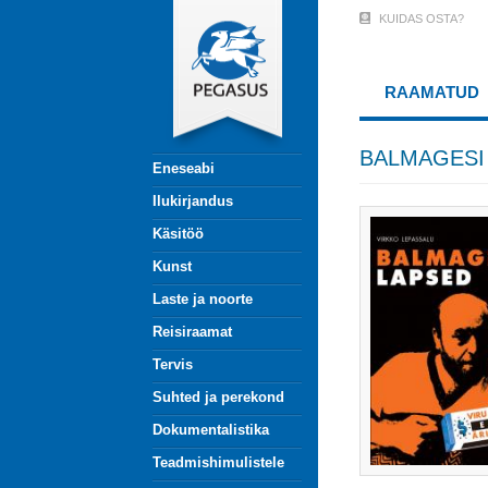
Liigu
KUIDAS OSTA?
User
edasi
põhisisu
Account
juurde
RAAMATUD
Menu
(logged
BALMAGESI
Eneseabi
out)
Ilukirjandus
Käsitöö
Kunst
Laste ja noorte
Reisiraamat
Tervis
Suhted ja perekond
Dokumentalistika
Teadmishimulistele