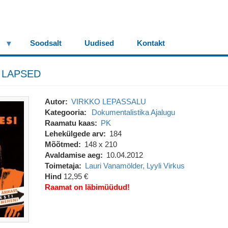
Soodsalt
Uudised
Kontakt
 LAPSED
Autor
VIRKKO LEPASSALU
Kategooria
Dokumentalistika
Ajalugu
Raamatu kaas
PK
Lehekülgede arv
184
Mõõtmed
148 x 210
Avaldamise aeg
10.04.2012
Toimetaja
Lauri Vanamölder, Lyyli Virkus
Hind
12,95 €
Raamat on läbimüüdud!