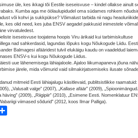
imuse üle, kes ikkagi tõi Eestile iseseisvuse – kindel ollakse ainult se
 vabaks. Kumba aga me öölaulupidudel oma südames rohkem nõuds
dust või kohvi ja sukkpükse? Võimalust tarbida nii nagu heaoluriiki
e, kes olid need, kes juba ENSV aegadel pakkusid inimestele võimal
äne virvatuledest.
eliste iseseisvuse toojatena hoopis Viru ärikaid kui tarbimiskultuse
millega nad sahkerdasid, lagundas lõpuks kogu Nõukogude Liidu. Eest
sander Balmagesi afääridest tulvil elukäigu kaudu on vaadeldud laiema
 toonases ENSV-s kui kogu Nõukogude Liidus.
täiesti uue lähenemisega lähiajaloole. Ajaloo liikumapaneva jõuna nä
arbimise järele, mida võimurid vaid silmakirjatsemiseks ilusate sõnad
anud mitmeid Eesti lähiajalugu käsitlevaid, publitsistlikke raamatuid:
05), „Valusalt valge” (2007), „Kallase afäär” (2009), „Spioonimängud
 häving” (2009), „Riigipiir” (2010), „Esimene Eesti. Nomenklatuur E
„Wabariigi viimased sõdurid” (2012, koos Ilmar Palliga).
ebook
witter
Share