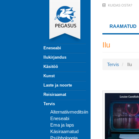
Liigu
KUIDAS OSTA?
User
edasi
põhisisu
Account
juurde
RAAMATUD
Menu
(logged
Ilu
Eneseabi
out)
Ilukirjandus
Tervis
Ilu
Käsitöö
Kunst
Laste ja noorte
Reisiraamat
Tervis
Alternatiivmeditsiin
Eneseabi
Ema ja laps
Käsiraamatud
Psühholoogia