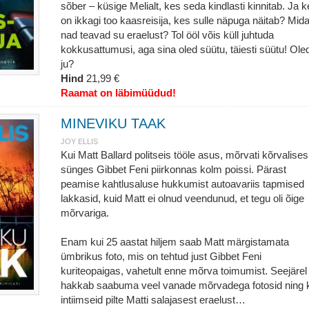
sõber – küsige Melialt, kes seda kindlasti kinnitab. Ja 
on ikkagi too kaasreisija, kes sulle näpuga näitab? Mid
nad teavad su eraelust? Tol ööl võis küll juhtuda
kokkusattumusi, aga sina oled süütu, täiesti süütu! Ole
ju?
Hind
21,99 €
Raamat on läbimüüdud!
MINEVIKU TAAK
JOY ELLIS
Kui Matt Ballard politseis tööle asus, mõrvati kõrvalises
sünges Gibbet Feni piirkonnas kolm poissi. Pärast
peamise kahtlusaluse hukkumist autoavariis tapmised
lakkasid, kuid Matt ei olnud veendunud, et tegu oli õige
mõrvariga.
Enam kui 25 aastat hiljem saab Matt märgistamata
ümbrikus foto, mis on tehtud just Gibbet Feni
kuriteopaigas, vahetult enne mõrva toimumist. Seejärel
hakkab saabuma veel vanade mõrvadega fotosid ning 
intiimseid pilte Matti salajasest eraelust…