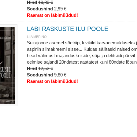
Hind
19,80 €
Soodushind
2,99 €
Raamat on läbimüüdud!
LÄBI RASKUSTE ILU POOLE
LIIA MERINO
Sukajoone asemel söetriip, kivikild karvaeemalduseks 
aspiriin silmakreemi sisse... Kuidas säilitasid naised o
head välimust majanduskriiside, sõja ja defitsiidi päevil
eelmise sajandi 20ndatest aastatest kuni 80ndate lõpun
Hind
12,52 €
Soodushind
9,80 €
Raamat on läbimüüdud!