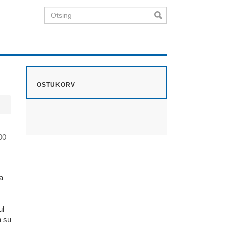
Otsing
OSTUKORV
00
a
ul
n su