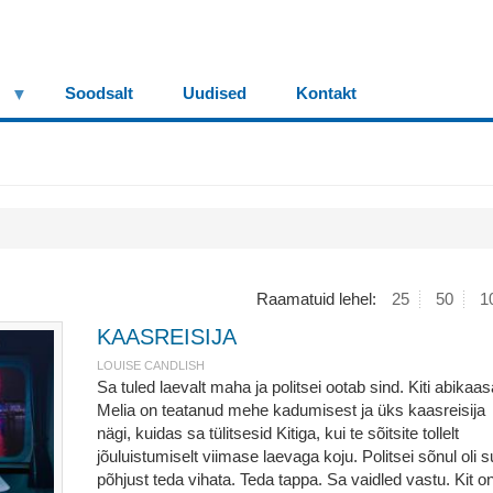
Soodsalt
Uudised
Kontakt
Raamatuid lehel:
25
50
1
KAASREISIJA
LOUISE CANDLISH
Sa tuled laevalt maha ja politsei ootab sind. Kiti abikaas
Melia on teatanud mehe kadumisest ja üks kaasreisija
nägi, kuidas sa tülitsesid Kitiga, kui te sõitsite tollelt
jõuluistumiselt viimase laevaga koju. Politsei sõnul oli s
põhjust teda vihata. Teda tappa. Sa vaidled vastu. Kit o