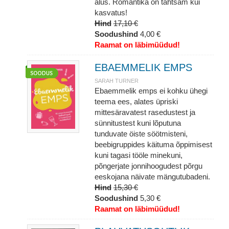
alus. Romantika on tähtsam kui
kasvatus!
Hind
17,10 €
Soodushind
4,00 €
Raamat on läbimüüdud!
EBAEMMELIK EMPS
SARAH TURNER
Ebaemmelik emps ei kohku ühegi
teema ees, alates üpriski
mittesäravatest rasedustest ja
sünnitustest kuni lõputuna
tunduvate öiste söötmisteni,
beebigruppides käituma õppimisest
kuni tagasi tööle minekuni,
põngerjate jonnihoogudest põrgu
eeskojana näivate mängutubadeni.
Hind
15,30 €
Soodushind
5,30 €
Raamat on läbimüüdud!