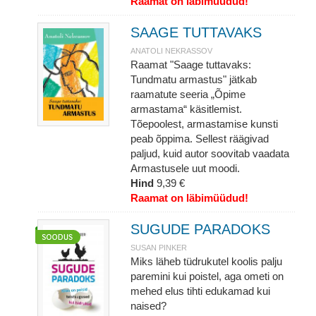
Raamat on läbimüüdud!
SAAGE TUTTAVAKS
ANATOLI NEKRASSOV
Raamat "Saage tuttavaks:
Tundmatu armastus" jätkab
raamatute seeria „Õpime
armastama“ käsitlemist.
Tõepoolest, armastamise kunsti
peab õppima. Sellest räägivad
paljud, kuid autor soovitab vaadata
Armastusele uut moodi.
Hind
9,39 €
Raamat on läbimüüdud!
SUGUDE PARADOKS
SUSAN PINKER
Miks läheb tüdrukutel koolis palju
paremini kui poistel, aga ometi on
mehed elus tihti edukamad kui
naised?