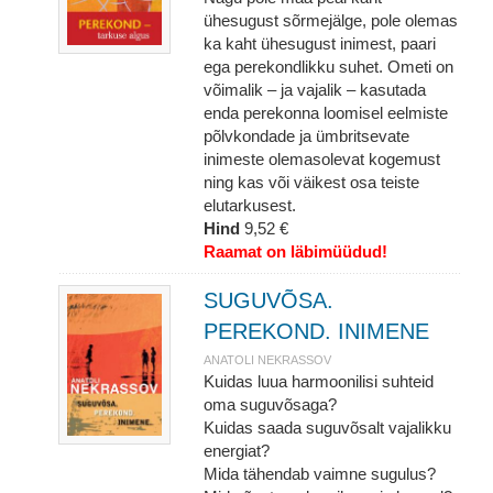
ühesugust sõrmejälge, pole olemas
ka kaht ühesugust inimest, paari
ega perekondlikku suhet. Ometi on
võimalik – ja vajalik – kasutada
enda perekonna loomisel eelmiste
põlvkondade ja ümbritsevate
inimeste olemasolevat kogemust
ning kas või väikest osa teiste
elutarkusest.
Hind
9,52 €
Raamat on läbimüüdud!
SUGUVÕSA.
PEREKOND. INIMENE
ANATOLI NEKRASSOV
Kuidas luua harmoonilisi suhteid
oma suguvõsaga?
Kuidas saada suguvõsalt vajalikku
energiat?
Mida tähendab vaimne sugulus?