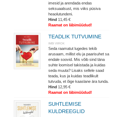
imesid ja arendada endas
seksuaalsust, mis viiks püsiva
heaolutundeni.
Hind
11,45 €
Raamat on läbimüüdud!
TEADLIK TUTVUMINE
IMBI VIIROK
Seda raamatut lugedes tekib
arusaam, millist elu ja paarisuhet sa
endale soovid. Mis võib sind täna
suhte loomisel takistada ja kuidas
seda muuta? Lisaks sellele saad
teada, kus ja kuidas teadlikult
tutvuda, et õige kaaslane ära tunda.
Hind
12,95 €
Raamat on läbimüüdud!
SUHTLEMISE
KULDREEGLID