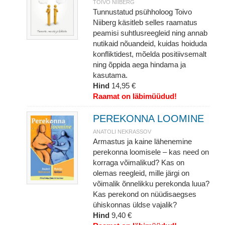
TOIVO NIIBERG
Tunnustatud psühholoog Toivo
Niiberg käsitleb selles raamatus
peamisi suhtlusreegleid ning annab
nutikaid nõuandeid, kuidas hoiduda
konfliktidest, mõelda positiivsemalt
ning õppida aega hindama ja
kasutama.
Hind
14,95 €
Raamat on läbimüüdud!
PEREKONNA LOOMINE
ANATOLI NEKRASSOV
Armastus ja kaine lähenemine
perekonna loomisele – kas need on
korraga võimalikud? Kas on
olemas reegleid, mille järgi on
võimalik õnnelikku perekonda luua?
Kas perekond on nüüdisaegses
ühiskonnas üldse vajalik?
Hind
9,40 €