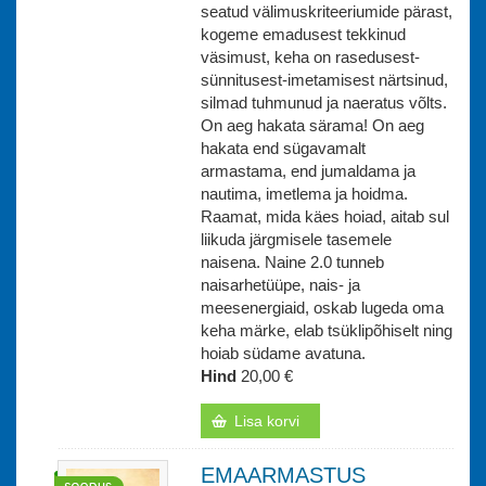
seatud välimuskriteeriumide pärast,
kogeme emadusest tekkinud
väsimust, keha on rasedusest-
sünnitusest-imetamisest närtsinud,
silmad tuhmunud ja naeratus võlts.
On aeg hakata särama! On aeg
hakata end sügavamalt
armastama, end jumaldama ja
nautima, imetlema ja hoidma.
Raamat, mida käes hoiad, aitab sul
liikuda järgmisele tasemele
naisena. Naine 2.0 tunneb
naisarhetüüpe, nais- ja
meesenergiaid, oskab lugeda oma
keha märke, elab tsüklipõhiselt ning
hoiab südame avatuna.
Hind
20,00 €
Lisa korvi
EMAARMASTUS