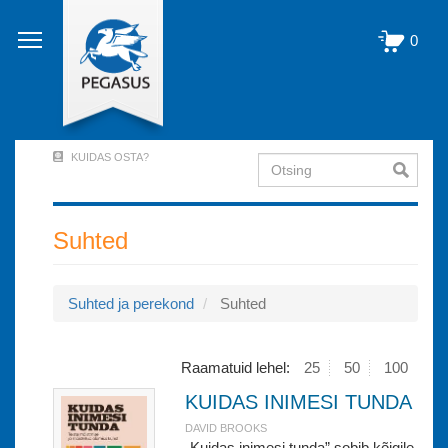
Liigu
edasi
0
põhisisu
juurde
KUIDAS OSTA?
Otsing
User
Account
Menu
Suhted
(logged
out)
Suhted ja perekond
Suhted
Raamatuid lehel:
25
50
100
KUIDAS INIMESI TUNDA
DAVID BROOKS
„Kuidas inimesi tunda” sobib kõigile,