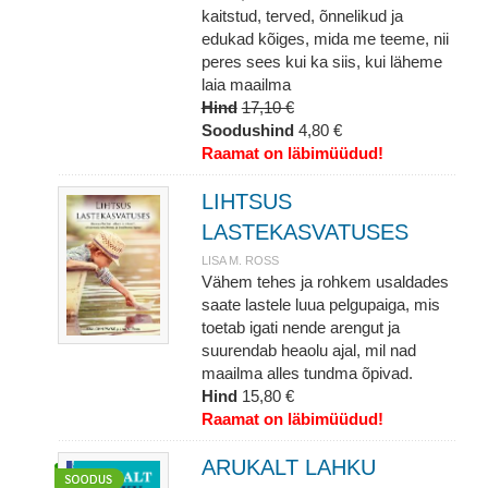
kaitstud, terved, õnnelikud ja
edukad kõiges, mida me teeme, nii
peres sees kui ka siis, kui läheme
laia maailma
Hind
17,10 €
Soodushind
4,80 €
Raamat on läbimüüdud!
LIHTSUS
LASTEKASVATUSES
LISA M. ROSS
Vähem tehes ja rohkem usaldades
saate lastele luua pelgupaiga, mis
toetab igati nende arengut ja
suurendab heaolu ajal, mil nad
maailma alles tundma õpivad.
Hind
15,80 €
Raamat on läbimüüdud!
ARUKALT LAHKU