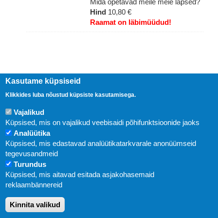
Mida õpetavad meile meie lapsed?
Hind
10,80 €
Raamat on läbimüüdud!
Kasutame küpsiseid
Klikkides luba nõustud küpsiste kasutamisega.
Vajalikud
Küpsised, mis on vajalikud veebisaidi põhifunktsioonide jaoks
Analüütika
Küpsised, mis edastavad analüütikatarkvarale anonüümseid
Uudised
tegevusandmeid
Turundus
Abi
Küpsised, mis aitavad esitada asjakohasemaid
KIRJASTUS PEGASUS OÜ © 2020
reklaambännereid
Paldiski mnt. 29 (A korpus VI korrus), Tallinn
Kinnita valikud
Üldtelefon: 666 1720