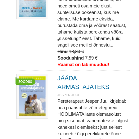
need ometi osa meie elust,
suhtelisuse ookeanist, kus me
elame. Me kardame eksida,
purustada oma ja võõrast saatust,
tahame kaitsta perekonda võõra
„sissetungi“ eest. Tahame, kuid
sageli see meil ei õnnestu...
Hind
18,30 €
Soodushind
7,99 €
Raamat on läbimüüdud!
JÄÄDA
ARMASTAJATEKS
JESPER JUUL
Pereterapeut Jesper Juul kirjeldab
hea paarisuhte võtmetegureid
HOOLIMATA laste olemasolust
ning sisendab vanematesse julgust
kahekesi olemiseks: just sellest
kujuneb kõigi pereliikmete õnne