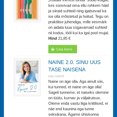
kes soovivad oma ellu rohkem häid
ja siiraid suhteid ning igatsevad ka
ise olla mõistetud ja hoitud. Tegu on
praktilise juhendiga, mille eesmärk
on aidata luua sügavamaid suhteid
nii kodus, tööl kui ka igal pool mujal.
Hind
21,85 €
Lisa korvi
NAINE 2.0. SINU UUS
TASE NAISENA
DALI KARAT
Naine on äge olla. Aga ainult siis,
kui tunned, et naine on äge olla!
Sageli tunneme, et naiseks olemine
on tüütu, kurnav ja väljakutsuv.
Oleme enda vastu liiga kriitilised, ei
näe end kaunina ega tunne
seksikana. Ägame ühiskonna