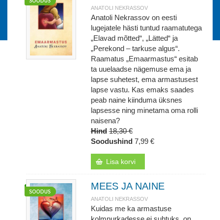
ANATOLI NEKRASSOV
Anatoli Nekrassov on eesti
lugejatele hästi tuntud raamatutega
„Elavad mõtted“, „Lätted“ ja
„Perekond – tarkuse algus“.
Raamatus „Emaarmastus“ esitab
ta uuelaadse nägemuse ema ja
lapse suhetest, ema armastusest
lapse vastu. Kas emaks saades
peab naine kiinduma üksnes
lapsesse ning minetama oma rolli
naisena?
Hind
18,30 €
Soodushind
7,99 €
Lisa korvi
MEES JA NAINE
ANATOLI NEKRASSOV
Kuidas me ka armastuse
kolmnurkadesse ei suhtuks, on