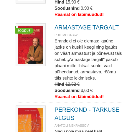
Hind
15,90 €
Soodushind
9,90 €
Raamat on läbimüüdud!
ARMASTAGE TARGALT
PHIL MCGRAW
Erandeid ei ole olemas: igaühe
jaoks on kuskil keegi ning igaüks
on väärt armastust ja põnevust täis
suhet. „Armastage targalt“ pakub
plaani mitte lihtsalt suhte, vaid
pühendunud, armastava, rõõmu
täis suhte leidmiseks.
Hind
12,52 €
Soodushind
9,60 €
Raamat on läbimüüdud!
PEREKOND - TARKUSE
ALGUS
ANATOLI NEKRASSOV
Nagu pole maa peal kaht