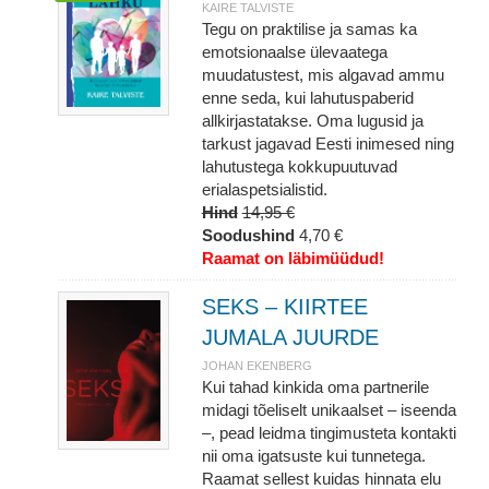
KAIRE TALVISTE
Tegu on praktilise ja samas ka
emotsionaalse ülevaatega
muudatustest, mis algavad ammu
enne seda, kui lahutuspaberid
allkirjastatakse. Oma lugusid ja
tarkust jagavad Eesti inimesed ning
lahutustega kokkupuutuvad
erialaspetsialistid.
Hind
14,95 €
Soodushind
4,70 €
Raamat on läbimüüdud!
SEKS – KIIRTEE
JUMALA JUURDE
JOHAN EKENBERG
Kui tahad kinkida oma partnerile
midagi tõeliselt unikaalset – iseenda
–, pead leidma tingimusteta kontakti
nii oma igatsuste kui tunnetega.
Raamat sellest kuidas hinnata elu