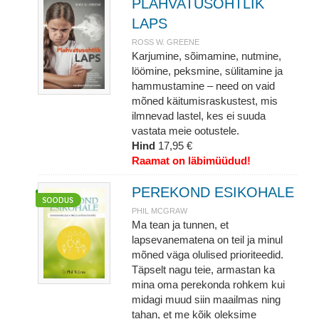
PLAHVATUSOHTLIK
LAPS
ROSS W. GREENE
Karjumine, sõimamine, nutmine,
löömine, peksmine, sülitamine ja
hammustamine – need on vaid
mõned käitumisraskustest, mis
ilmnevad lastel, kes ei suuda
vastata meie ootustele.
Hind
17,95 €
Raamat on läbimüüdud!
PEREKOND ESIKOHALE
PHIL MCGRAW
Ma tean ja tunnen, et
lapsevanematena on teil ja minul
mõned väga olulised prioriteedid.
Täpselt nagu teie, armastan ka
mina oma perekonda rohkem kui
midagi muud siin maailmas ning
tahan, et me kõik oleksime