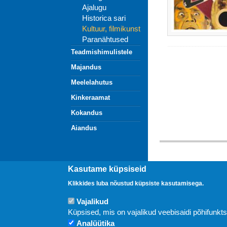
Ajalugu
Historica sari
Kultuur, filmikunst
Paranähtused
Teadmishimulistele
Majandus
Meelelahutus
Kinkeraamat
Kokandus
Aiandus
Uudised
Kasutame küpsiseid
Klikkides luba nõustud küpsiste kasutamisega.
Vajalikud
Küpsised, mis on vajalikud veebisaidi põhifunkt
Analüütika