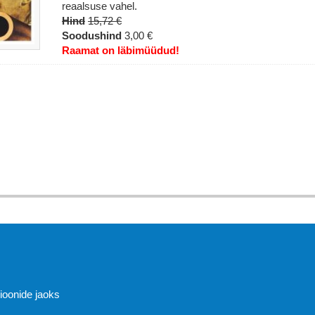
reaalsuse vahel.
Hind
15,72 €
Soodushind
3,00 €
Raamat on läbimüüdud!
Abi
sioonide jaoks