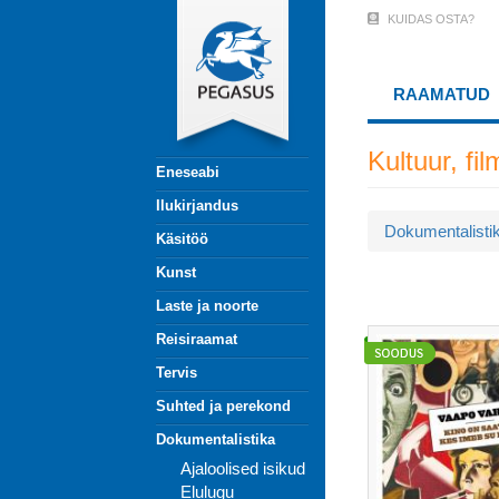
Liigu
KUIDAS OSTA?
User
edasi
põhisisu
Account
juurde
RAAMATUD
Menu
(logged
Kultuur, fi
Eneseabi
out)
Ilukirjandus
Dokumentalisti
Käsitöö
Kunst
Laste ja noorte
Reisiraamat
Tervis
Suhted ja perekond
Dokumentalistika
Ajaloolised isikud
Elulugu