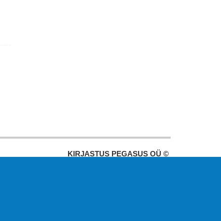
KIRJASTUS PEGASUS OÜ ©
2020
Paldiski mnt. 29 (A korpus VI
korrus), Tallinn
Üldtelefon: 666 1720
E-post:
pegasus[at]pegasus.ee