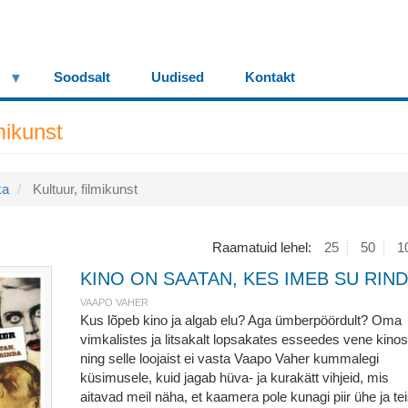
Soodsalt
Uudised
Kontakt
lmikunst
ka
Kultuur, filmikunst
Raamatuid lehel:
25
50
1
KINO ON SAATAN, KES IMEB SU RIN
VAAPO VAHER
Kus lõpeb kino ja algab elu? Aga ümberpöördult? Oma
vimkalistes ja litsakalt lopsakates esseedes vene kinos
ning selle loojaist ei vasta Vaapo Vaher kummalegi
küsimusele, kuid jagab hüva- ja kurakätt vihjeid, mis
aitavad meil näha, et kaamera pole kunagi piir ühe ja te