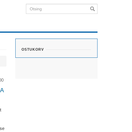
Otsing
OSTUKORV
00
DA
t
ise