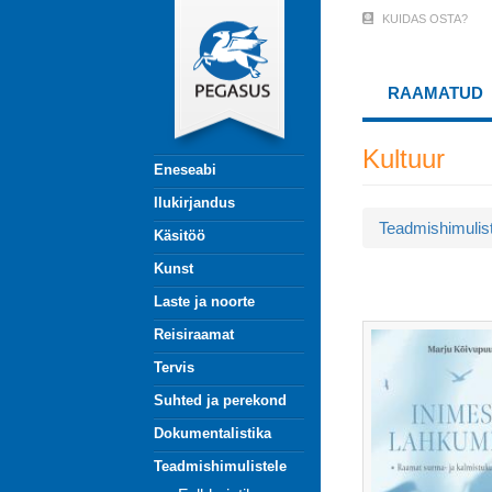
Liigu
KUIDAS OSTA?
User
edasi
põhisisu
Account
juurde
RAAMATUD
Menu
(logged
Kultuur
Eneseabi
out)
Ilukirjandus
Teadmishimulis
Käsitöö
Kunst
Laste ja noorte
Reisiraamat
Tervis
Suhted ja perekond
Dokumentalistika
Teadmishimulistele