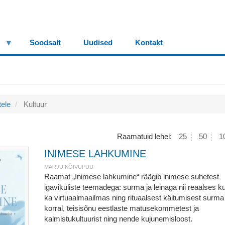
Soodsalt
Uudised
Kontakt
tele
Kultuur
Raamatuid lehel:
25
50
1
INIMESE LAHKUMINE
MARJU KÕIVUPUU
Raamat „Inimese lahkumine“ räägib inimese suhetest
igavikuliste teemadega: surma ja leinaga nii reaalses ku
ka virtuaalmaailmas ning rituaalsest käitumisest surma
korral, teisisõnu eestlaste matusekommetest ja
kalmistukultuurist ning nende kujunemisloost.