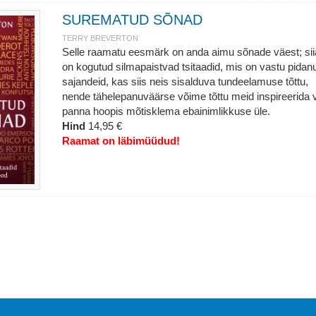
SUREMATUD SÕNAD
TERRY BREVERTON
Selle raamatu eesmärk on anda aimu sõnade väest; sii
on kogutud silmapaistvad tsitaadid, mis on vastu pidan
sajandeid, kas siis neis sisalduva tundeelamuse tõttu,
nende tähelepanuväärse võime tõttu meid inspireerida 
panna hoopis mõtisklema ebainimlikkuse üle.
Hind
14,95 €
Raamat on läbimüüdud!