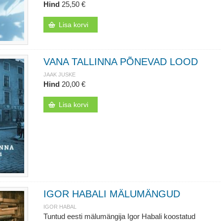
Hind
25,50 €
Lisa korvi
VANA TALLINNA PÕNEVAD LOOD
JAAK JUSKE
Hind
20,00 €
Lisa korvi
IGOR HABALI MÄLUMÄNGUD
IGOR HABAL
Tuntud eesti mälumängija Igor Habali koostatud