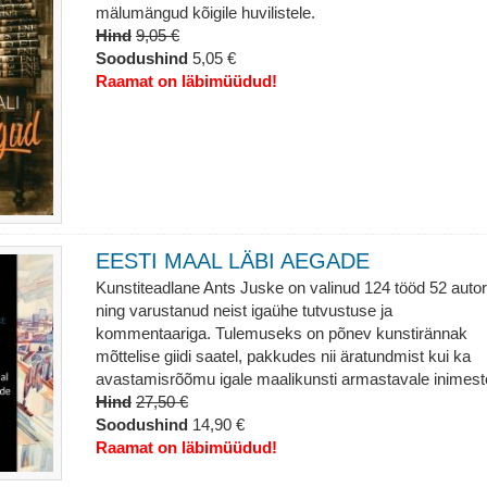
mälumängud kõigile huvilistele.
Hind
9,05 €
Soodushind
5,05 €
Raamat on läbimüüdud!
EESTI MAAL LÄBI AEGADE
Kunstiteadlane Ants Juske on valinud 124 tööd 52 autori
ning varustanud neist igaühe tutvustuse ja
kommentaariga. Tulemuseks on põnev kunstirännak
mõttelise giidi saatel, pakkudes nii äratundmist kui ka
avastamisrõõmu igale maalikunsti armastavale inimest
Hind
27,50 €
Soodushind
14,90 €
Raamat on läbimüüdud!