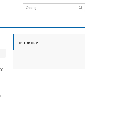
Otsing
OSTUKORV
00
i