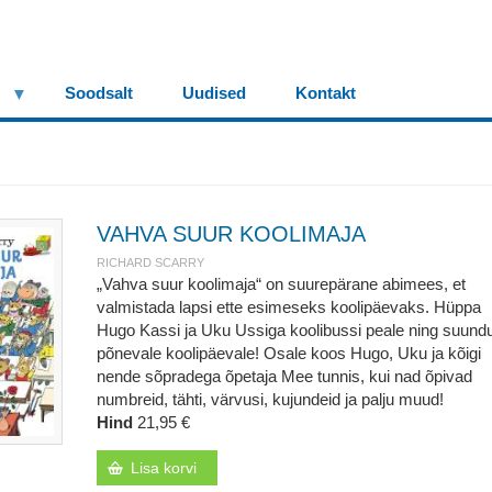
Soodsalt
Uudised
Kontakt
VAHVA SUUR KOOLIMAJA
RICHARD SCARRY
„Vahva suur koolimaja“ on suurepärane abimees, et
valmistada lapsi ette esimeseks koolipäevaks. Hüppa
Hugo Kassi ja Uku Ussiga koolibussi peale ning suund
põnevale koolipäevale! Osale koos Hugo, Uku ja kõigi
nende sõpradega õpetaja Mee tunnis, kui nad õpivad
numbreid, tähti, värvusi, kujundeid ja palju muud!
Hind
21,95 €
Lisa korvi