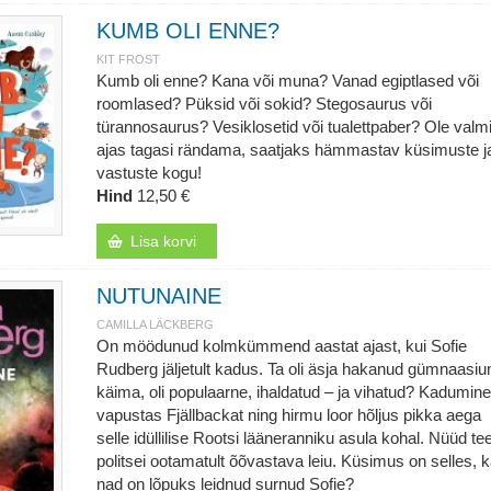
KUMB OLI ENNE?
KIT FROST
Kumb oli enne? Kana või muna? Vanad egiptlased või
roomlased? Püksid või sokid? Stegosaurus või
türannosaurus? Vesiklosetid või tualettpaber? Ole valm
ajas tagasi rändama, saatjaks hämmastav küsimuste j
vastuste kogu!
Hind
12,50 €
Lisa korvi
NUTUNAINE
CAMILLA LÄCKBERG
On möödunud kolmkümmend aastat ajast, kui Sofie
Rudberg jäljetult kadus. Ta oli äsja hakanud gümnaasiu
käima, oli populaarne, ihaldatud – ja vihatud? Kadumine
vapustas Fjällbackat ning hirmu loor hõljus pikka aega
selle idüllilise Rootsi lääneranniku asula kohal. Nüüd te
politsei ootamatult õõvastava leiu. Küsimus on selles, 
nad on lõpuks leidnud surnud Sofie?