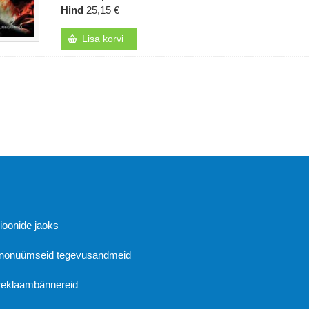
Hind
25,15 €
Lisa korvi
Abi
sioonide jaoks
 anonüümseid tegevusandmeid
 reklaambännereid