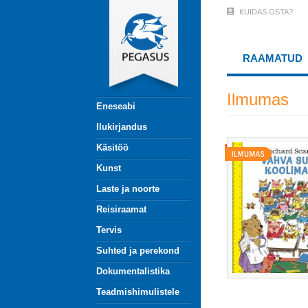
Liigu
KUIDAS OSTA?
User
edasi
põhisisu
Account
juurde
RAAMATUD
Menu
(logged
Ilmumas
Eneseabi
out)
Ilukirjandus
Käsitöö
Kunst
Laste ja noorte
Reisiraamat
Tervis
Suhted ja perekond
Dokumentalistika
Teadmishimulistele