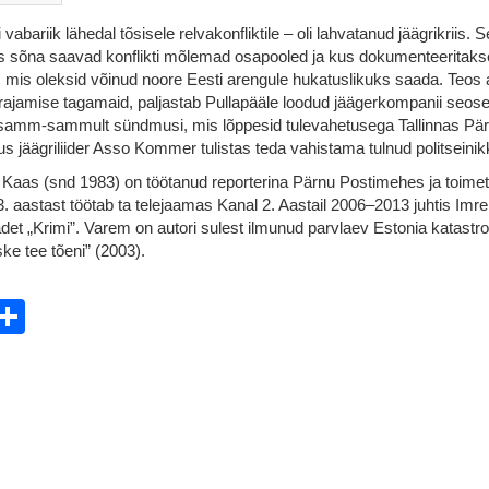
 vabariik lähedal tõsisele relvakonfliktile – oli lahvatanud jäägrikriis. 
 sõna saavad konflikti mõlemad osapooled ja kus dokumenteeritaks
i, mis oleksid võinud noore Eesti arengule hukatuslikuks saada. Teos
 rajamise tagamaid, paljastab Pullapääle loodud jäägerkompanii seos
ib samm-sammult sündmusi, mis lõppesid tulevahetusega Tallinnas Pä
us jäägriliider Asso Kommer tulistas teda vahistama tulnud politseinik
Kaas (snd 1983) on töötanud reporterina Pärnu Postimehes ja toime
 aastast töötab ta telejaamas Kanal 2. Aastail 2006–2013 juhtis Imr
det „Krimi”. Varem on autori sulest ilmunud parvlaev Estonia katastro
ke tee tõeni” (2003).
ebook
witter
Share