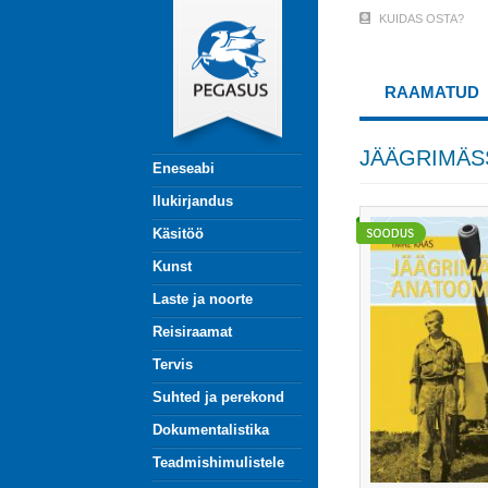
Liigu
KUIDAS OSTA?
User
edasi
põhisisu
Account
juurde
RAAMATUD
Menu
(logged
JÄÄGRIMÄS
Eneseabi
out)
Ilukirjandus
Käsitöö
Kunst
Laste ja noorte
Reisiraamat
Tervis
Suhted ja perekond
Dokumentalistika
Teadmishimulistele