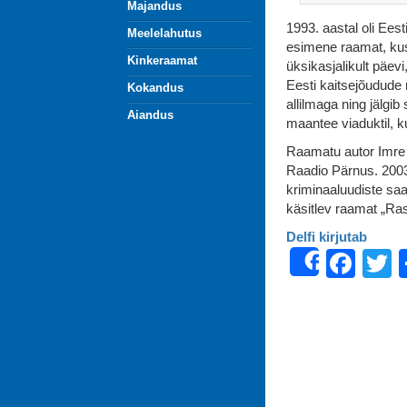
Majandus
1993. aastal oli Eesti
Meelelahutus
esimene raamat, kus
Kinkeraamat
üksikasjalikult päev
Eesti kaitsejõudude
Kokandus
allilmaga ning jälg
Aiandus
maantee viaduktil, k
Raamatu autor Imre 
Raadio Pärnus. 2003.
kriminaaluudiste saa
käsitlev raamat „Ras
Delfi kirjutab
Fac
T
Share