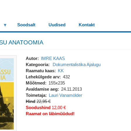
Soodsalt
Uudised
Kontakt
SU ANATOOMIA
Autor
IMRE KAAS
Kategooria
Dokumentalistika
Ajalugu
Raamatu kaas
KK
Lehekülgede arv
432
Mõõtmed
155x235
Avaldamise aeg
24.11.2013
Toimetaja
Lauri Vanamölder
Hind
22,95 €
Soodushind
12,00 €
Raamat on läbimüüdud!