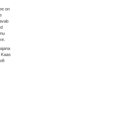
See on
e
 avab
ed
rnu
ke.
tajana
e Kaas
ofi