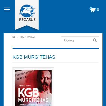
Liigu
edasi
0
põhisisu
juurde
KUIDAS OSTA?
Otsing
User
Account
Menu
KGB MÜRGITEHAS
(logged
out)