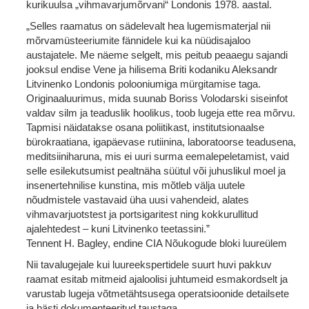
kurikuulsa „vihmavarjumõrvani“ Londonis 1978. aastal.
„Selles raamatus on sädelevalt hea lugemismaterjal nii
mõrvamüsteeriumite fännidele kui ka nüüdisajaloo
austajatele. Me näeme selgelt, mis peitub peaaegu sajandi
jooksul endise Vene ja hilisema Briti kodaniku Aleksandr
Litvinenko Londonis polooniumiga mürgitamise taga.
Originaaluurimus, mida suunab Boriss Volodarski siseinfot
valdav silm ja teaduslik hoolikus, toob lugeja ette rea mõrvu.
Tapmisi näidatakse osana poliitikast, institutsionaalse
bürokraatiana, igapäevase rutiinina, laboratoorse teadusena,
meditsiiniharuna, mis ei uuri surma eemalepeletamist, vaid
selle esilekutsumist pealtnäha süütul või juhuslikul moel ja
insenertehnilise kunstina, mis mõtleb välja uutele
nõudmistele vastavaid üha uusi vahendeid, alates
vihmavarjuotstest ja portsigaritest ning kokkurullitud
ajalehtedest – kuni Litvinenko teetassini.”
Tennent H. Bagley, endine CIA Nõukogude bloki luureülem
Nii tavalugejale kui luureekspertidele suurt huvi pakkuv
raamat esitab mitmeid ajaloolisi juhtumeid esmakordselt ja
varustab lugeja võtmetähtsusega operatsioonide detailsete
ja hästi dokumenteeritud taustaga.