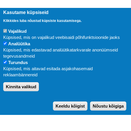
Kasutame küpsiseid
Klikkides luba nõustud küpsiste kasutamisega.
Vajalikud
Küpsised, mis on vajalikud veebisaidi põhifunktsioonide jaoks
Analüütika
Küpsised, mis edastavad analüütikatarkvarale anonüümseid
Uudised
tegevusandmeid
Turundus
Abi
Küpsised, mis aitavad esitada asjakohasemaid
KIRJASTUS PEGASUS OÜ © 2020
reklaambännereid
Paldiski mnt. 29 (A korpus VI korrus), Tallinn
Kinnita valikud
Üldtelefon: 666 1720
E-post:
pegasus[at]pegasus.ee
Keeldu kõigist
Nõustu kõigiga