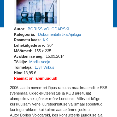
Autor
BORISS VOLODARSKI
Kategooria
Dokumentalistika
Ajalugu
Raamatu kaas
KK
Lehekülgede arv
304
Mõõtmed
155 x 235
Avaldamise aeg
15.09.2014
Tõlkija
Madis Vodja
Toimetaja
Lyyli Virkus
Hind
18,95 €
Raamat on läbimüüdud!
2006. aasta novembri lõpus raputas maailma endise FSB
(Venemaa julgeolekuteenistus ja KGB järeltulija)
alampolkovniku jõhker mõrv Londonis. Mõrv oli kõige
kurikuulsam Vene luureteenistuse välismaal sooritatud
kuritegu rohkem kui kolme aastakümne jooksul.
Autor Boriss Volodarski, kes konsulteeris juurdluse ajal