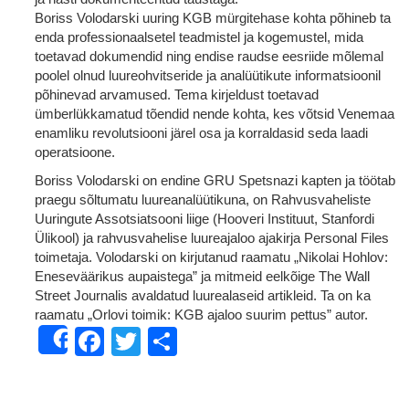
Boriss Volodarski uuring KGB mürgitehase kohta põhineb ta
enda professionaalsetel teadmistel ja kogemustel, mida
toetavad dokumendid ning endise raudse eesriide mõlemal
poolel olnud luureohvitseride ja analüütikute informatsioonil
põhinevad arvamused. Tema kirjeldust toetavad
ümberlükkamatud tõendid nende kohta, kes võtsid Venemaa
enamliku revolutsiooni järel osa ja korraldasid seda laadi
operatsioone.
Boriss Volodarski on endine GRU Spetsnazi kapten ja töötab
praegu sõltumatu luureanalüütikuna, on Rahvusvaheliste
Uuringute Assotsiatsooni liige (Hooveri Instituut, Stanfordi
Ülikool) ja rahvusvahelise luureajaloo ajakirja Personal Files
toimetaja. Volodarski on kirjutanud raamatu „Nikolai Hohlov:
Eneseväärikus aupaistega” ja mitmeid eelkõige The Wall
Street Journalis avaldatud luurealaseid artikleid. Ta on ka
raamatu „Orlovi toimik: KGB ajaloo suurim pettus” autor.
Facebook
Twitter
Share
Share