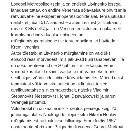
Londoni Metropolipolitseid ja on endiselt Litvinenko lesega
lähedane tuttav, on endine Venemaa sõjaväeluure ohvitser ja
rahvusvaheline ekspert erioperatsioonide alal. Tema jutustus
näitab, et juba 1917. aastast – alates Leninist ja Tšekaast,
mis oli KGB eelkäija – on Vene eriteenistused regulaarselt
korraldanud individuaalselt planeeritud
mürgitamisoperatsioone üle terve maailma, et hävitada
Kremli vaenlasi.
Autor tõestab, et Litvinenko mürgitamine on vaid üks
episood reas mõrvadest, mis jätkuvad kuni tänapäevani. Ta
on dokumenteerinud üle 20 juhtumi, mille käigus Vene
võimud kasutasid režiimi vastaste mõrvamiseks mürki,
sealhulgas võõrriikide juhtide kõrvaldamiseks. Mõned neist
tapmistest või tapmiskatsetest on üldtuntud, teised
avalikustatakse siin esmakordselt, näiteks Vladimir
Stepanovitš Nesterovitši, Ignati Dzewalkowski ja parun
Wrangeli juhtumid.
Volodarskil on unikaalne isiklik seotus peaaegu kõigi 20
juhtumiga alates Nõukogude ülejooksiku Nikolai Hohlovi
mürgitamisest radioaktiivse talliumiga Frankfurdis 1957.
aasta septembris kuni Bulgaaria dissidendi Georgi Markovi