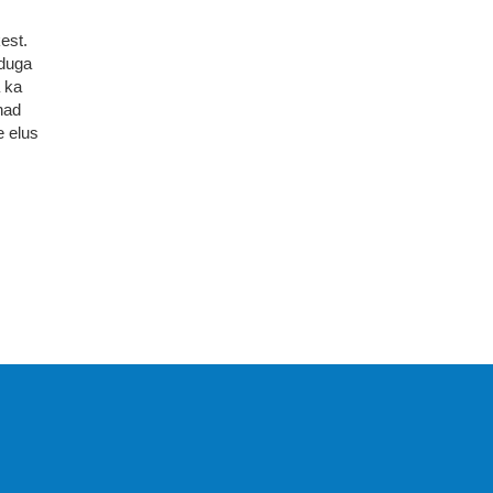
kest.
rduga
a ka
nad
e elus
KIRJASTUS PEGASUS OÜ ©
2020