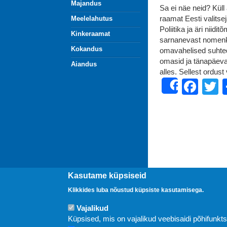
Majandus
Sa ei näe neid? Küll
raamat Eesti valitsej
Meelelahutus
Poliitika ja äri niid
Kinkeraamat
sarnanevast nomenkla
Kokandus
omavahelised suhted
omasid ja tänapäeva
Aiandus
alles. Sellest ordust
Fac
T
Share
Kasutame küpsiseid
Klikkides luba nõustud küpsiste kasutamisega.
Vajalikud
Uudised
Küpsised, mis on vajalikud veebisaidi põhifunkt