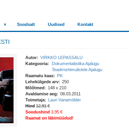
Soodsalt
Uudised
Kontakt
STI
Autor
VIRKKO LEPASSALU
Kategooria
Dokumentalistika
Ajalugu
Teadmishimulistele
Ajalugu
Raamatu kaas
PK
Lehekülgede arv
250
Mõõtmed
148 x 210
Avaldamise aeg
08.03.2011
Toimetaja
Lauri Vanamölder
Hind
12,91 €
Soodushind
3,95 €
Raamat on läbimüüdud!