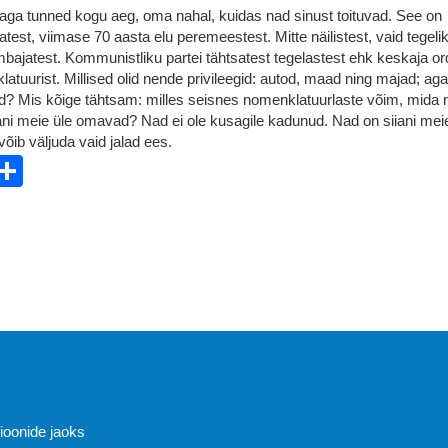
 aga tunned kogu aeg, oma nahal, kuidas nad sinust toituvad. See on
atest, viimase 70 aasta elu peremeestest. Mitte näilistest, vaid tegeli
itõmbajatest. Kommunistliku partei tähtsatest tegelastest ehk keskaja o
tuurist. Millised olid nende privileegid: autod, maad ning majad; ag
? Mis kõige tähtsam: milles seisnes nomenklatuurlaste võim, mida 
ni meie üle omavad? Nad ei ole kusagile kadunud. Nad on siiani mei
 võib väljuda vaid jalad ees.
ebook
witter
Share
Abi
sioonide jaoks