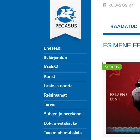
Liigu
KUIDAS OSTA?
User
edasi
põhisisu
Account
juurde
RAAMATUD
Menu
(logged
ESIMENE EE
Eneseabi
out)
Ilukirjandus
Käsitöö
Kunst
Laste ja noorte
Reisiraamat
Tervis
Suhted ja perekond
Dokumentalistika
Teadmishimulistele