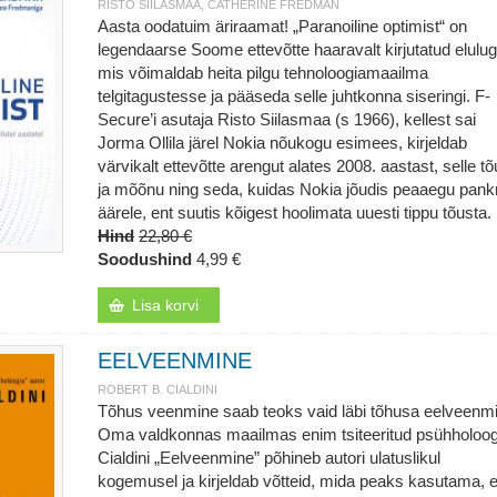
RISTO SIILASMAA, CATHERINE FREDMAN
Aasta oodatuim äriraamat! „Paranoiline optimist“ on
legendaarse Soome ettevõtte haaravalt kirjutatud elulug
mis võimaldab heita pilgu tehnoloogiamaailma
telgitagustesse ja pääseda selle juhtkonna siseringi. F-
Secure’i asutaja Risto Siilasmaa (s 1966), kellest sai
Jorma Ollila järel Nokia nõukogu esimees, kirjeldab
värvikalt ettevõtte arengut alates 2008. aastast, selle t
ja mõõnu ning seda, kuidas Nokia jõudis peaaegu pankr
äärele, ent suutis kõigest hoolimata uuesti tippu tõusta.
Hind
22,80 €
Soodushind
4,99 €
Lisa korvi
EELVEENMINE
ROBERT B. CIALDINI
Tõhus veenmine saab teoks vaid läbi tõhusa eelveenm
Oma valdkonnas maailmas enim tsiteeritud psühholoo
Cialdini „Eelveenmine” põhineb autori ulatuslikul
kogemusel ja kirjeldab võtteid, mida peaks kasutama, e