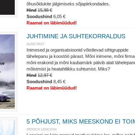
õhusõidukite jälgimiseks sõjapiirkondades.
Hind
15,98 €
Soodushind
6,05 €
Raamat on läbimüüdud!
JUHTIMINE JA SUHTEKORRALDUS
AUNE PAST
Inimesed ja organisatsioonid võistlevad sihtgruppide
tähelepanu ja koostöö pärast. Mõni inimene, mõni firma
mõni erakond ja mõni kaubamärk pälvib alati tähelepan
mõistmist ja heatahtlikku suhtumist. Miks?
Hind
12,97 €
Soodushind
8,45 €
Raamat on läbimüüdud!
5 PÕHJUST, MIKS MEESKOND EI TOI
PATRICK LENCIONI