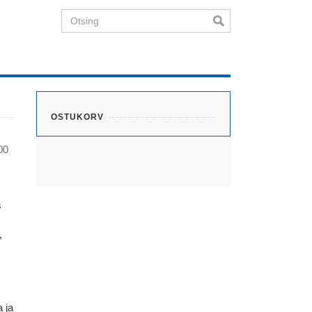
Otsing
OSTUKORV
00
s
,
 ja