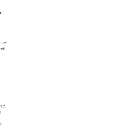
u,
õuse
oti
ise.
g
t