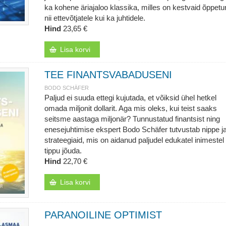
ka kohene äriajaloo klassika, milles on kestvaid õppet
nii ettevõtjatele kui ka juhtidele.
Hind
23,65 €
Lisa korvi
TEE FINANTSVABADUSENI
BODO SCHÄFER
Paljud ei suuda ettegi kujutada, et võiksid ühel hetkel
omada miljonit dollarit. Aga mis oleks, kui teist saaks
seitsme aastaga miljonär? Tunnustatud finantsist ning
enesejuhtimise ekspert Bodo Schäfer tutvustab nippe j
strateegiaid, mis on aidanud paljudel edukatel inimestel
tippu jõuda.
Hind
22,70 €
Lisa korvi
PARANOILINE OPTIMIST