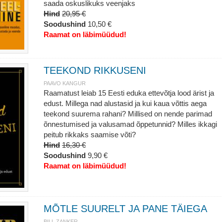
saada oskuslikuks veenjaks
Hind
20,95 €
Soodushind
10,50 €
Raamat on läbimüüdud!
TEEKOND RIKKUSENI
PAAVO KANGUR
Raamatust leiab 15 Eesti eduka ettevõtja lood ärist ja
edust. Millega nad alustasid ja kui kaua võttis aega
teekond suurema rahani? Millised on nende parimad
õnnestumised ja valusamad õppetunnid? Milles ikkagi
peitub rikkaks saamise võti?
Hind
16,30 €
Soodushind
9,90 €
Raamat on läbimüüdud!
MÕTLE SUURELT JA PANE TÄIEGA
BILL ZANKER