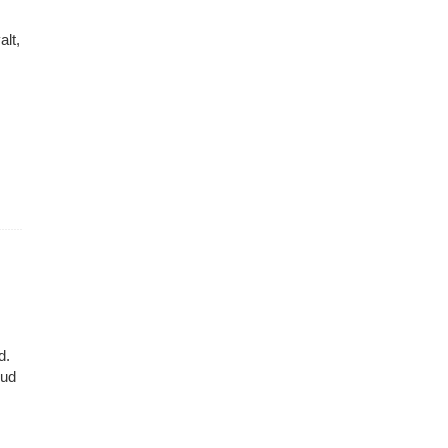
alt,
d.
kud