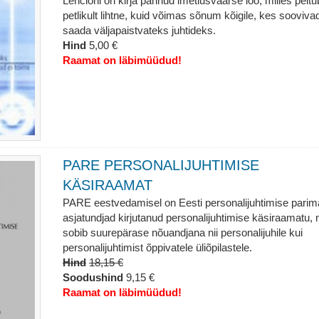
Lencioni on kirja pannud imetlusväärse loo, milles peitu
petlikult lihtne, kuid võimas sõnum kõigile, kes sooviva
saada väljapaistvateks juhtideks.
Hind
5,00 €
Raamat on läbimüüdud!
PARE PERSONALIJUHTIMISE
KÄSIRAAMAT
PARE eestvedamisel on Eesti personalijuhtimise pari
asjatundjad kirjutanud personalijuhtimise käsiraamatu, 
sobib suurepärase nõuandjana nii personalijuhile kui
personalijuhtimist õppivatele üliõpilastele.
Hind
18,15 €
Soodushind
9,15 €
Raamat on läbimüüdud!