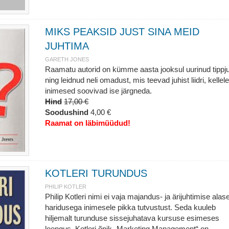
MIKS PEAKSID JUST SINA MEID
JUHTIMA
GARETH JONES
Raamatu autorid on kümme aasta jooksul uurinud tippj
ning leidnud neli omadust, mis teevad juhist liidri, kellele
inimesed soovivad ise järgneda.
Hind
17,00 €
Soodushind
4,00 €
Raamat on läbimüüdud!
KOTLERI TURUNDUS
PHILIP KOTLER
Philip Kotleri nimi ei vaja majandus- ja ärijuhtimise alas
haridusega inimesele pikka tutvustust. Seda kuuleb
hiljemalt turunduse sissejuhatava kursuse esimeses
loengus. Kotleri õpik „Marketing Management“ on