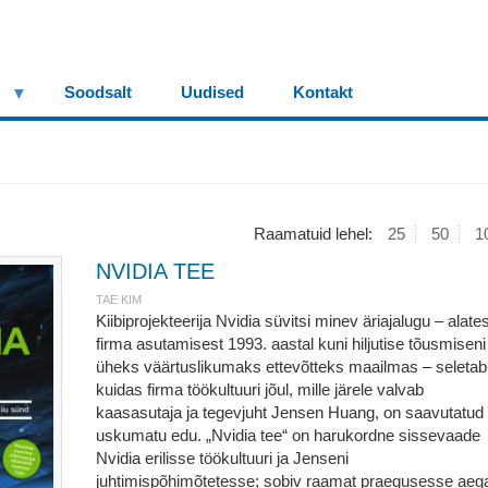
Soodsalt
Uudised
Kontakt
Raamatuid lehel:
25
50
1
NVIDIA TEE
TAE KIM
Kiibiprojekteerija Nvidia süvitsi minev äriajalugu – alate
firma asutamisest 1993. aastal kuni hiljutise tõusmiseni
üheks väärtuslikumaks ettevõtteks maailmas – seletab
kuidas firma töökultuuri jõul, mille järele valvab
kaasasutaja ja tegevjuht Jensen Huang, on saavutatud
uskumatu edu. „Nvidia tee“ on harukordne sissevaade
Nvidia erilisse töökultuuri ja Jenseni
juhtimispõhimõtetesse; sobiv raamat praegusesse aega