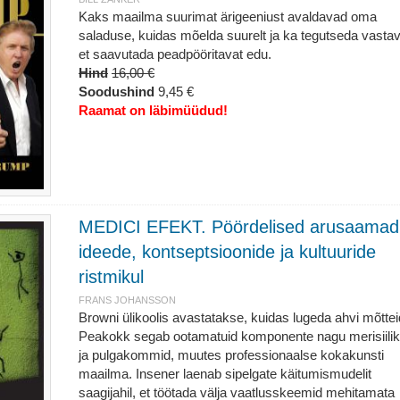
Kaks maailma suurimat ärigeeniust avaldavad oma
saladuse, kuidas mõelda suurelt ja ka tegutseda vastav
et saavutada peadpööritavat edu.
Hind
16,00 €
Soodushind
9,45 €
Raamat on läbimüüdud!
MEDICI EFEKT. Pöördelised arusaamad
ideede, kontseptsioonide ja kultuuride
ristmikul
FRANS JOHANSSON
Browni ülikoolis avastatakse, kuidas lugeda ahvi mõttei
Peakokk segab ootamatuid komponente nagu merisiili
ja pulgakommid, muutes professionaalse kokakunsti
maailma. Insener laenab sipelgate käitumismudelit
saagijahil, et töötada välja vaatlusskeemid mehitamata