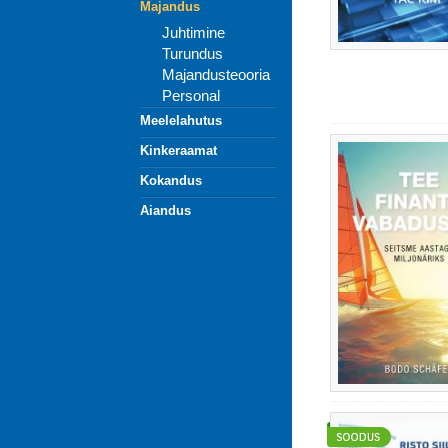
Majandus
Juhtimine
Turundus
Majandusteooria
Personal
Meelelahutus
Kinkeraamat
Kokandus
Aiandus