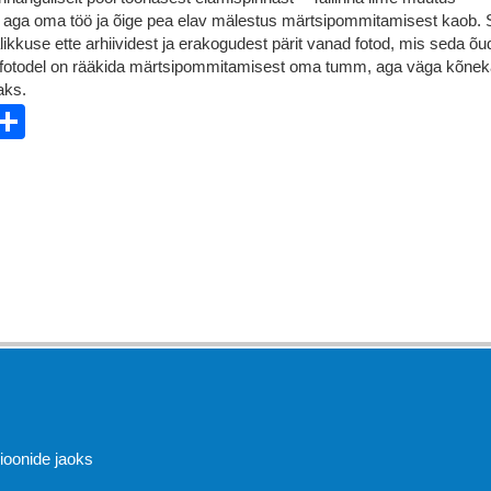
 aga oma töö ja õige pea elav mälestus märtsipommitamisest kaob.
ikkuse ette arhiividest ja erakogudest pärit vanad fotod, mis seda õu
 fotodel on rääkida märtsipommitamisest oma tumm, aga väga kõne
aks.
ebook
witter
Share
Abi
sioonide jaoks