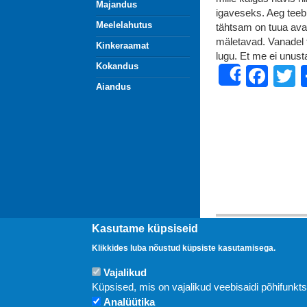
Majandus
igaveseks. Aeg teeb
Meelelahutus
tähtsam on tuua aval
mäletavad. Vanadel
Kinkeraamat
lugu. Et me ei unust
Kokandus
Fac
T
Share
Aiandus
Kasutame küpsiseid
Uudised
Klikkides luba nõustud küpsiste kasutamisega.
Vajalikud
Küpsised, mis on vajalikud veebisaidi põhifunkt
Analüütika