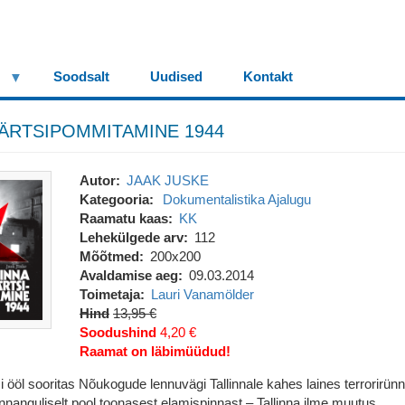
Soodsalt
Uudised
Kontakt
MÄRTSIPOMMITAMINE 1944
Autor
JAAK JUSKE
Kategooria
Dokumentalistika
Ajalugu
Raamatu kaas
KK
Lehekülgede arv
112
Mõõtmed
200x200
Avaldamise aeg
09.03.2014
Toimetaja
Lauri Vanamölder
Hind
13,95 €
Soodushind
4,20 €
Raamat on läbimüüdud!
i ööl sooritas Nõukogude lennuvägi Tallinnale kahes laines terrorirün
innanguliselt pool toonasest elamispinnast – Tallinna ilme muutus