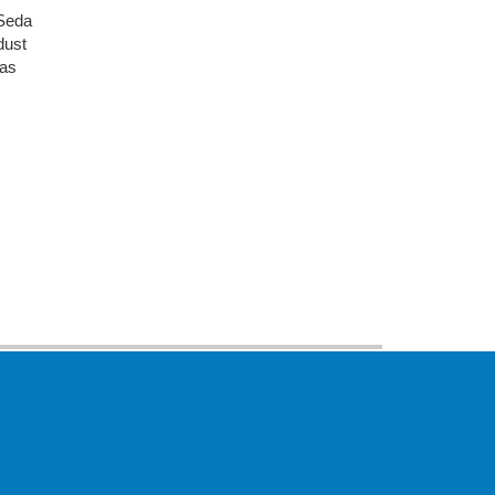
 Seda
dust
kas
KIRJASTUS PEGASUS OÜ ©
2020
Paldiski mnt. 29 (A korpus VI
korrus), Tallinn