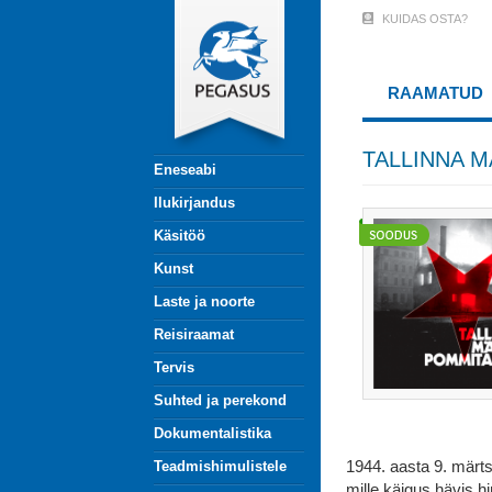
Liigu
KUIDAS OSTA?
User
edasi
põhisisu
Account
juurde
RAAMATUD
Menu
(logged
TALLINNA 
Eneseabi
out)
Ilukirjandus
Käsitöö
Kunst
Laste ja noorte
Reisiraamat
Tervis
Suhted ja perekond
Dokumentalistika
1944. aasta 9. märts
Teadmishimulistele
mille käigus hävis h