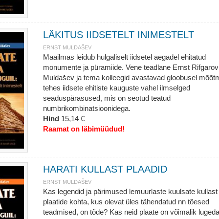
LÄKITUS IIDSETELT INIMESTELT
ERNST MULDAŠEV
Maailmas leidub hulgaliselt iidsetel aegadel ehitatud
monumente ja püramiide. Vene teadlane Ernst Rifgarov
Muldašev ja tema kolleegid avastavad gloobusel mõõtm
tehes iidsete ehitiste kauguste vahel ilmselged
seaduspärasused, mis on seotud teatud
numbrikombinatsioonidega.
Hind
15,14 €
Raamat on läbimüüdud!
HARATI KULLAST PLAADID
ERNST MULDAŠEV
Kas legendid ja pärimused lemuurlaste kuulsate kullast
plaatide kohta, kus olevat üles tähendatud nn tõesed
teadmised, on tõde? Kas neid plaate on võimalik lugeda