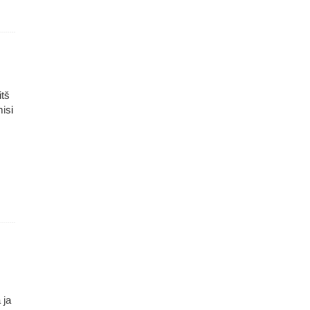
itš
isi
 ja