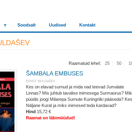
Soodsalt
Uudised
Kontakt
ULDAŠEV
Raamatuid lehel:
25
50
1
ŠAMBALA EMBUSES
ERNST MULDAŠEV
Kes on elavad surnud ja mida nad teevad Jumalate
Linnas? Mis juhtub tavalise inimesega Surmaorus? Mi
püüdis joogi Milarepa Surnute Kuningriiki pääseda? Ke
Näljane Kurat ja miks inimesed teda kardavad?
Hind
15,72 €
Raamat on läbimüüdud!