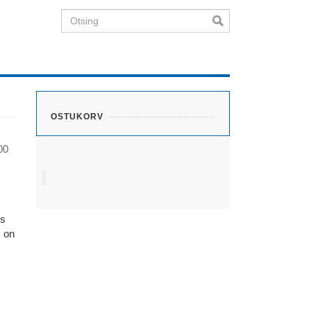
Otsing
OSTUKORV
00
ks
s on