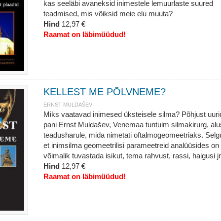
kas seeläbi avaneksid inimestele lemuurlaste suured
teadmised, mis võiksid meie elu muuta?
Hind
12,97 €
Raamat on läbimüüdud!
KELLEST ME PÕLVNEME?
ERNST MULDAŠEV
Miks vaatavad inimesed üksteisele silma? Põhjust uur
pani Ernst Muldašev, Venemaa tuntuim silmakirurg, al
teadusharule, mida nimetati oftalmogeomeetriaks. Selg
et inimsilma geomeetrilisi parameetreid analüüsides on
võimalik tuvastada isikut, tema rahvust, rassi, haigusi j
Hind
12,97 €
Raamat on läbimüüdud!