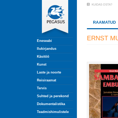
Liigu
KUIDAS OSTA?
User
edasi
põhisisu
Account
juurde
RAAMATUD
Menu
(logged
ERNST M
Eneseabi
out)
Ilukirjandus
Käsitöö
Kunst
Laste ja noorte
Reisiraamat
Tervis
Suhted ja perekond
Dokumentalistika
Teadmishimulistele