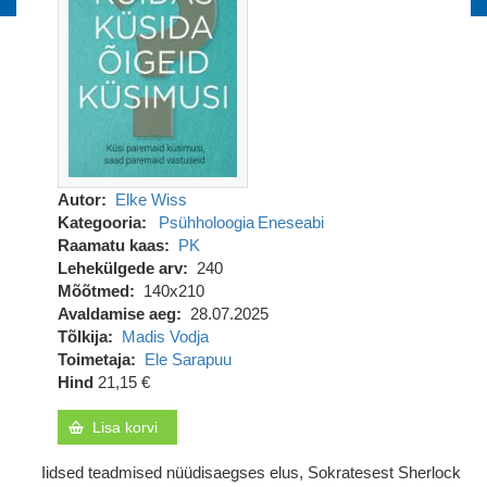
Autor
Elke Wiss
Kategooria
Psühholoogia
Eneseabi
Raamatu kaas
PK
Lehekülgede arv
240
Mõõtmed
140x210
Avaldamise aeg
28.07.2025
Tõlkija
Madis Vodja
Toimetaja
Ele Sarapuu
Hind
21,15 €
Lisa korvi
Iidsed teadmised nüüdisaegses elus, Sokratesest Sherlock