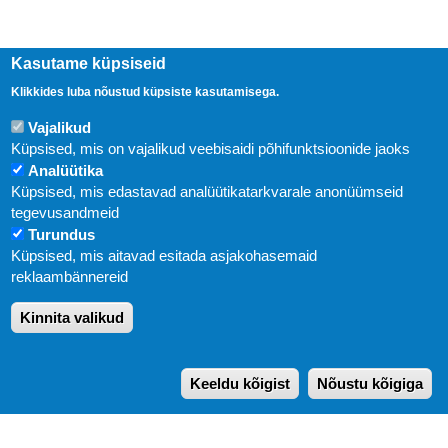
Kasutame küpsiseid
Klikkides luba nõustud küpsiste kasutamisega.
Vajalikud
Küpsised, mis on vajalikud veebisaidi põhifunktsioonide jaoks
Analüütika
Küpsised, mis edastavad analüütikatarkvarale anonüümseid
Uudised
tegevusandmeid
Turundus
Abi
Küpsised, mis aitavad esitada asjakohasemaid
KIRJASTUS PEGASUS OÜ © 2020
reklaambännereid
Paldiski mnt. 29 (A korpus VI korrus), Tallinn
Kinnita valikud
Üldtelefon: 666 1720
E-post:
pegasus[at]pegasus.ee
Keeldu kõigist
Nõustu kõigiga