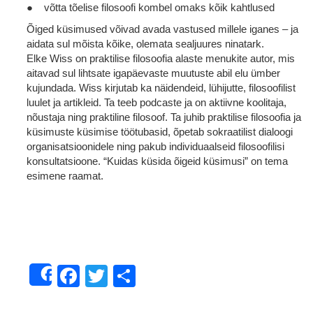
● võtta tõelise filosoofi kombel omaks kõik kahtlused
Õiged küsimused võivad avada vastused millele iganes – ja
aidata sul mõista kõike, olemata sealjuures ninatark.
Elke Wiss on praktilise filosoofia alaste menukite autor, mis
aitavad sul lihtsate igapäevaste muutuste abil elu ümber
kujundada. Wiss kirjutab ka näidendeid, lühijutte, filosoofilist
luulet ja artikleid. Ta teeb podcaste ja on aktiivne koolitaja,
nõustaja ning praktiline filosoof. Ta juhib praktilise filosoofia ja
küsimuste küsimise töötubasid, õpetab sokraatilist dialoogi
organisatsioonidele ning pakub individuaalseid filosoofilisi
konsultatsioone. “Kuidas küsida õigeid küsimusi” on tema
esimene raamat.
Facebook
Twitter
Share
Share