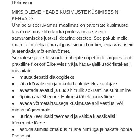
Holmesini
MIKS OLEME HEADE KÜSIMUSTE KÜSIMISES NII
KEHVAD?
Üha polariseeruvamas maailmas on paremate küsimuste
küsimine nii isikliku kui ka professionaalse edu
saavutamiseks justkui ideaalne otsetee. See pakub meile
ruumi, et mõelda oma algpositsioonid ümber, leida vastuseid
ja arendada mõtlemisvõimet.
Sokratese ja teiste suurte mõtlejate õppetunde järgides toob
praktiline filosoof Elke Wiss välja hädavajaliku tööriistakasi,
mis aitab:
● muuta debatid dialoogideks
● jätta kõrvale ego ja muutuda aktiivseks kuulajaks
● avastada avatud ja uudishimulik sokraatiline suhtumine
● õppida ära Sherlock Holmesi tähelepanuvõime
● avada võtmetähtsusega küsimuste abil vestlusi või
minna sügavamale
● uurida keerukaid teemasid ja vältida klassikalisi
küsimuste lõkse
● astuda silmitis oma küsimuste hirmuga ja hakata looma
ühendusi