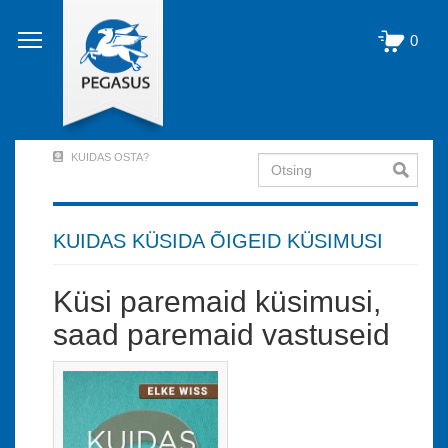
Liigu
edasi
0
põhisisu
juurde
KUIDAS OSTA?
Otsing
User
Account
Menu
KUIDAS KÜSIDA ÕIGEID KÜSIMUSI
(logged
Küsi paremaid küsimusi,
out)
saad paremaid vastuseid