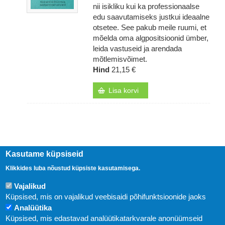
nii isikliku kui ka professionaalse
edu saavutamiseks justkui ideaalne
otsetee. See pakub meile ruumi, et
mõelda oma algpositsioonid ümber,
leida vastuseid ja arendada
mõtlemisvõimet.
Hind
21,15 €
Lisa korvi
Kasutame küpsiseid
Klikkides luba nõustud küpsiste kasutamisega.
Vajalikud
Küpsised, mis on vajalikud veebisaidi põhifunktsioonide jaoks
Analüütika
Küpsised, mis edastavad analüütikatarkvarale anonüümseid
Uudised