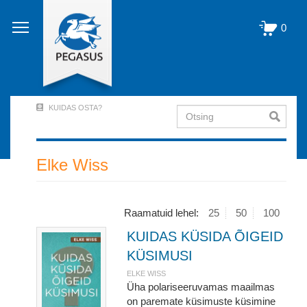
Liigu
edasi
0
põhisisu
juurde
KUIDAS OSTA?
Otsing
User
Account
Menu
Elke Wiss
(logged
out)
Raamatuid lehel:
25
50
100
KUIDAS KÜSIDA ÕIGEID
KÜSIMUSI
ELKE WISS
Üha polariseeruvamas maailmas
on paremate küsimuste küsimine