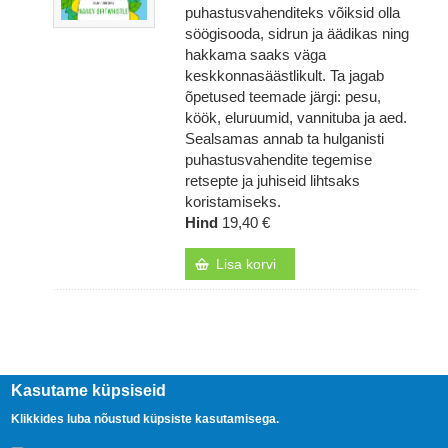
puhastusvahenditeks võiksid olla
söögisooda, sidrun ja äädikas ning
hakkama saaks väga
keskkonnasäästlikult. Ta jagab
õpetused teemade järgi: pesu,
köök, eluruumid, vannituba ja aed.
Sealsamas annab ta hulganisti
puhastusvahendite tegemise
retsepte ja juhiseid lihtsaks
koristamiseks.
Hind
19,40 €
Lisa korvi
Kasutame küpsiseid
Klikkides luba nõustud küpsiste kasutamisega.