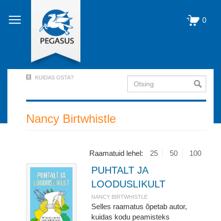
Liigu
edasi
0
põhisisu
juurde
KUIDAS OSTA?
Otsing
User
Account
Menu
Nancy Birtwhistle
(logged
out)
Raamatuid lehel:
25
50
100
PUHTALT JA
LOODUSLIKULT
NANCY BIRTWHISTLE
Selles raamatus õpetab autor,
kuidas kodu peamisteks