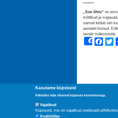
*******
„Soe õhtu“
on armas
mõtlikud ja sügavad,
samuti leidub siin ka 
aastatel loonud. Eri
nende mälestusele.
Fac
T
Share
Kasutame küpsiseid
Klikkides luba nõustud küpsiste kasutamisega.
Vajalikud
Uudised
Küpsised, mis on vajalikud veebisaidi põhifunkt
Analüütika