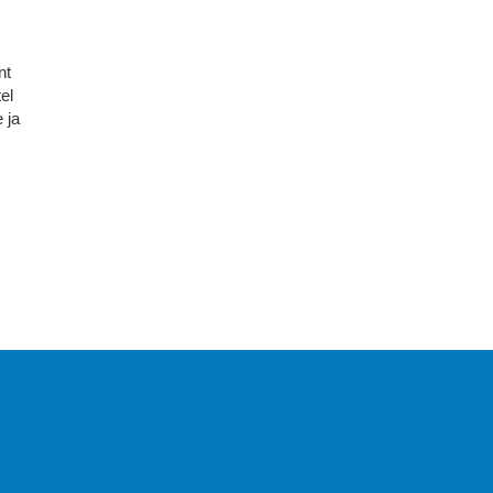
nt
tel
 ja
KIRJASTUS PEGASUS OÜ ©
2020
Paldiski mnt. 29 (A korpus VI