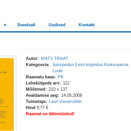
Soodsalt
Uudised
Kontakt
Autor
MATS TRAAT
Kategooria
Ilukirjandus
Eesti kirjandus
Kinkeraamat
Luule
Raamatu kaas
PK
Lehekülgede arv
112
Mõõtmed
210 x 137
Avaldamise aeg
14.05.2008
Toimetaja
Lauri Vanamölder
Hind
9,77 €
Raamat on läbimüüdud!