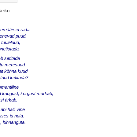
šeiko
ereäärset rada.
genevad puud.
tuuleluud,
netistada.
b setitada
stu meresuud.
at kõhna kuud
tnud ketitada?
omantiline
d kaugust, kõrgust märkab,
si ärkab.
bi halli vine
uses ju nuta.
s, hinnanguta.