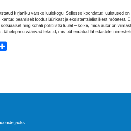
tatud kirjaniku värske luulekogu. Sellesse koondatud luuletused on
 kantud peamiselt looduslüürikast ja eksistentsialistlikest mõtetest. E
sotsiaalset ning kohati poliitilistki luulet – kõike, mida autor on viimas
list tähelepanu väärivad tekstid, mis pühendatud lähedastele inimestele
ebook
witter
Share
Abi
sioonide jaoks