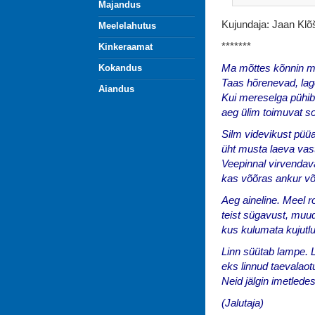
Majandus
Kujundaja: Jaan Klõ
Meelelahutus
*******
Kinkeraamat
Ma mõttes kõnnin m
Kokandus
Taas hõrenevad, la
Aiandus
Kui mereselga pühib 
aeg ülim toimuvat so
Silm videvikust püüa
üht musta laeva va
Veepinnal virvendav
kas võõras ankur võ
Aeg aineline. Meel r
teist sügavust, muu
kus kulumata kujutlu
Linn süütab lampe. Lä
eks linnud taevalaot
Neid jälgin imetlede
(Jalutaja)