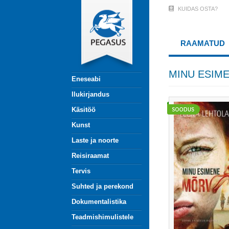
Liigu
KUIDAS OSTA?
User
edasi
põhisisu
Account
juurde
RAAMATUD
Menu
(logged
MINU ESIM
Eneseabi
out)
Ilukirjandus
Käsitöö
Kunst
Laste ja noorte
Reisiraamat
Tervis
Suhted ja perekond
Dokumentalistika
Teadmishimulistele