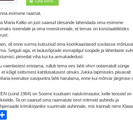
Lisa korvi
anna esimene raamat.
ja Maria Kallio on just saanud ülesande lahendada oma esimene
amaks iseendale ja oma meeskonnale, et temas on konstaablitööks
kust.
nen, oli enne surma kutsunud oma koorikaaslased suvilasse mõnusa
ma. Selgub aga, et laulusõprade esmapilgul soojade ja lähedaste suh
bestumist, pimedat viha kui ka armukadedust.
 vaenlastest eristama, rullub tema ees lahti ohvri ootamatult sünge
 et kõigil seitsmest kahtlusalusest olnuks Jukka tapmiseks piisavalt
aria keerulise sasipuntra lahti harutama, enne kui mõrvar järgmise 
(sünd 1964) on Soome kuulsaim naiskrimiautor, kelle teoseid on
0 keelde. Ta on saanud oma raamatute eest mitmeid auhindu ja
hjamaade krimikirjanike suurimale auhinnale, mis kannab nime Klaas
ebook
witter
Share