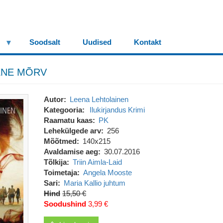
Soodsalt
Uudised
Kontakt
ENE MÕRV
Autor
Leena Lehtolainen
Kategooria
Ilukirjandus
Krimi
Raamatu kaas
PK
Lehekülgede arv
256
Mõõtmed
140x215
Avaldamise aeg
30.07.2016
Tõlkija
Triin Aimla-Laid
Toimetaja
Angela Mooste
Sari
Maria Kallio juhtum
Hind
15,50 €
Soodushind
3,99 €