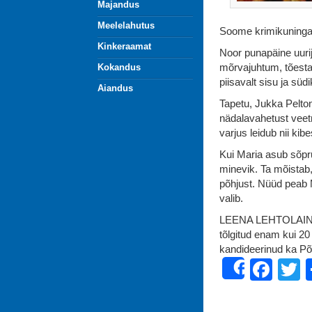
Majandus
Meelelahutus
Soome krimikuning
Kinkeraamat
Noor punapäine uuri
mõrvajuhtum, tõest
Kokandus
piisavalt sisu ja südi
Aiandus
Tapetu, Jukka Pelto
nädalavahetust veet
varjus leidub nii ki
Kui Maria asub sõpru
minevik. Ta mõistab,
põhjust. Nüüd peab M
valib.
LEENA LEHTOLAINEN 
tõlgitud enam kui 2
kandideerinud ka Põ
Fac
T
Share