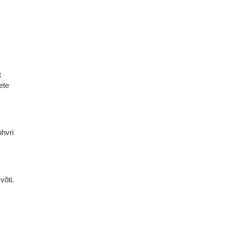
t
ete
ohvri
võti.