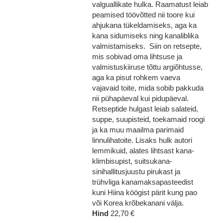
valguallikate hulka. Raamatust leiab
peamised töövõtted nii toore kui
ahjukana tükeldamiseks, aga ka
kana sidumiseks ning kanaliblika
valmistamiseks. Siin on retsepte,
mis sobivad oma lihtsuse ja
valmistuskiiruse tõttu argiõhtusse,
aga ka pisut rohkem vaeva
vajavaid toite, mida sobib pakkuda
nii pühapäeval kui pidupäeval.
Retseptide hulgast leiab salateid,
suppe, suupisteid, toekamaid roogi
ja ka muu maailma parimaid
linnulihatoite. Lisaks hulk autori
lemmikuid, alates lihtsast kana-
klimbisupist, suitsukana-
sinihallitusjuustu pirukast ja
trühvliga kanamaksapasteedist
kuni Hiina köögist pärit kung pao
või Korea krõbekanani välja.
Hind
22,70 €