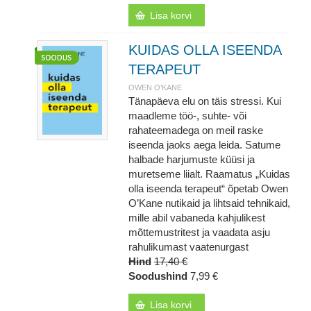
Lisa korvi
KUIDAS OLLA ISEENDA
TERAPEUT
OWEN O’KANE
Tänapäeva elu on täis stressi. Kui
maadleme töö-, suhte- või
rahateemadega on meil raske
iseenda jaoks aega leida. Satume
halbade harjumuste küüsi ja
muretseme liialt. Raamatus „Kuidas
olla iseenda terapeut“ õpetab Owen
O’Kane nutikaid ja lihtsaid tehnikaid,
mille abil vabaneda kahjulikest
mõttemustritest ja vaadata asju
rahulikumast vaatenurgast
Hind
17,40 €
Soodushind
7,99 €
Lisa korvi