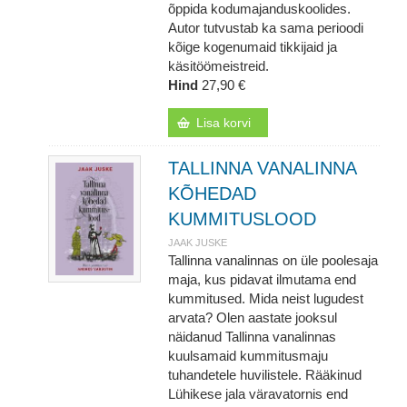
õppida kodumajanduskoolides.
Autor tutvustab ka sama perioodi
kõige kogenumaid tikkijaid ja
käsitöömeistreid.
Hind
27,90 €
Lisa korvi
TALLINNA VANALINNA
KÕHEDAD
KUMMITUSLOOD
JAAK JUSKE
Tallinna vanalinnas on üle poolesaja
maja, kus pidavat ilmutama end
kummitused. Mida neist lugudest
arvata? Olen aastate jooksul
näidanud Tallinna vanalinnas
kuulsamaid kummitusmaju
tuhandetele huvilistele. Rääkinud
Lühikese jala väravatornis end