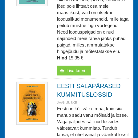
jõed pole lihtsalt osa meie
maastikust, vaid on otsekui
looduslikud monumendid, mille taga
peitub muistne lugu või legend.
Need looduspaigad on olnud
sajandeid meie rahva jaoks pühad
paigad, millest ammutatakse
hingejõudu ja mõtestatakse elu.
Hind
19,35 €
Lisa korvi
EESTI SALAPÄRASED
KUMMITUSLOSSID
JAAK JUSKE
Eesti on küll väike maa, kuid siia
mahub sadu vanu mõisaid ja losse.
Väga paljudes säilinud lossides
väidetavalt kummitab. Tundub
lausa, et ühel vanal ja väärikal lossil