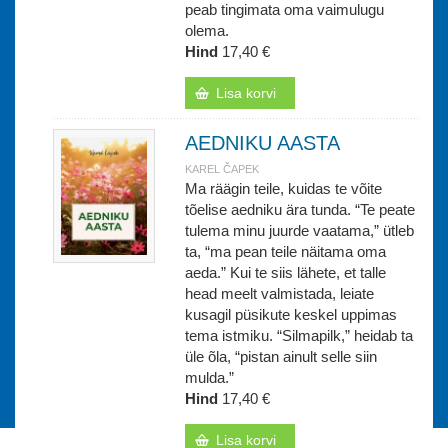
peab tingimata oma vaimulugu
olema.
Hind
17,40 €
Lisa korvi
AEDNIKU AASTA
KAREL ČAPEK
Ma räägin teile, kuidas te võite
tõelise aedniku ära tunda. “Te peate
tulema minu juurde vaatama,” ütleb
ta, “ma pean teile näitama oma
aeda.” Kui te siis lähete, et talle
head meelt valmistada, leiate
kusagil püsikute keskel uppimas
tema istmiku. “Silmapilk,” heidab ta
üle õla, “pistan ainult selle siin
mulda.”
Hind
17,40 €
Lisa korvi