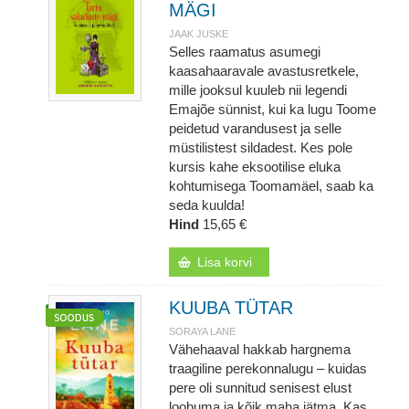
MÄGI
JAAK JUSKE
Selles raamatus asumegi
kaasahaaravale avastusretkele,
mille jooksul kuuleb nii legendi
Emajõe sünnist, kui ka lugu Toome
peidetud varandusest ja selle
müstilistest sildadest. Kes pole
kursis kahe eksootilise eluka
kohtumisega Toomamäel, saab ka
seda kuulda!
Hind
15,65 €
Lisa korvi
KUUBA TÜTAR
SORAYA LANE
Vähehaaval hakkab hargnema
traagiline perekonnalugu – kuidas
pere oli sunnitud senisest elust
loobuma ja kõik maha jätma. Kas