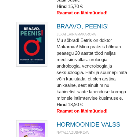
Hind
15,70 €
Raamat on läbimüüdud!
BRAAVO, PEENIS!
JEKATERINA MAKAROVA
Mu sõbrad! Eetris on doktor
Makarova! Minu praksis hõlmab
peaaegu 20 aastat tööd neljas
meditsiinivallas: uroloogia,
androloogia, veneroloogia ja
seksuoloogia. Häbi ja süümepiinata
võin kuulutada, et olen arstina
unikaalne, sest ainult minu
kabinetist saate lahenduse korraga
mitmele intiimtervise küsimusele.
Hind
18,90 €
Raamat on läbimüüdud!
HORMOONIDE VALSS
NATALJA ZUBAREVA