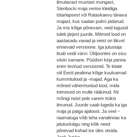
ilmutavast mustast mungast,
Stenbocki maja verise kleidiga
tütarlapsest või Rataskaevu tänava
majast, kus saatan pulmi pidanud.
Ja mis kõige põnevam, neid lugusid
tuleb järjest juurde. Mitmed lood on
aastasadu vanad ja neist on liikvel
erinevaid versioone. Iga jutustaja
lisab veidi värvi. Üldjoontes on sisu
siiski sarnane. Püüdsin kirja panna
enim levinud versioonid. Te leiate
siit Eesti pealinna kõige kuulsamad
kummitulood ja -majad. Aga ka
mõned vähemtuntud lood, mida
inimesed on mulle rääkinud. Nii
mõnigi neist pole varem trükis
ilmunud. Juurde saab lugeda ka iga
maja ja paiga ajaloost. Ja veel −
raamatuga võib teha vanalinnas ka
jalutuskäigu ning kõik need
põnevad kohad ise üles otsida.
Jaak Juske