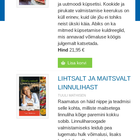
ja uutmoodi küpsetisi. Kookide ja
pirukate valmistamise keerukus on
küll erinev, kuid üle jõu ei tohiks
neist ükski käia. Abiks on ka
mitmed küpsetamise kuldreeglid,
mis annavad võimaluse köögis
julgemalt katsetada.
Hind
21,95 €
Lisa korvi
LIHTSALT JA MAITSVALT
LINNULIHAST
TUULI MATHISEN
Raamatus on häid nippe ja teadmisi
selle kohta, milliste maitsetega
linnuliha kõige paremini kokku
sobib. Linnuliharoogade
valmistamiseks leidub pea
lugematu hulk võimalusi, lisaks