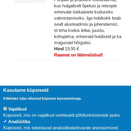
kus hulgaliselt õpetusi ja retsepte
erinevate toiduainete koduseks
valmistamiseks. Iga hobikokk leiab
sealt alusteadmisi ja juhendamist,
et teha kodus leiba, juustu,
kohupiima, erinevaid hoidiseid ja ka
magusaid hõrgutisi.
Hind
19,95 €
Raamat on läbimüüdud!
Kasutame küpsiseid
Klikkides luba nõustud küpsiste kasutamisega.
Vajalikud
Küpsised, mis on vajalikud veebisaidi põhifunktsioonide jaoks
Analüütika
Küpsised, mis edastavad analüütikatarkvarale anonüümseid
Uudised