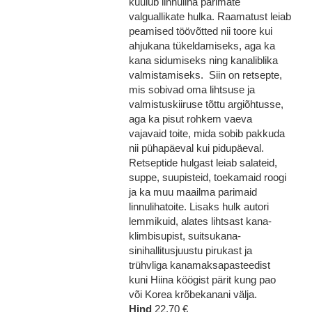
kuulub linnuliha parimate
valguallikate hulka. Raamatust leiab
peamised töövõtted nii toore kui
ahjukana tükeldamiseks, aga ka
kana sidumiseks ning kanaliblika
valmistamiseks. Siin on retsepte,
mis sobivad oma lihtsuse ja
valmistuskiiruse tõttu argiõhtusse,
aga ka pisut rohkem vaeva
vajavaid toite, mida sobib pakkuda
nii pühapäeval kui pidupäeval.
Retseptide hulgast leiab salateid,
suppe, suupisteid, toekamaid roogi
ja ka muu maailma parimaid
linnulihatoite. Lisaks hulk autori
lemmikuid, alates lihtsast kana-
klimbisupist, suitsukana-
sinihallitusjuustu pirukast ja
trühvliga kanamaksapasteedist
kuni Hiina köögist pärit kung pao
või Korea krõbekanani välja.
Hind
22,70 €