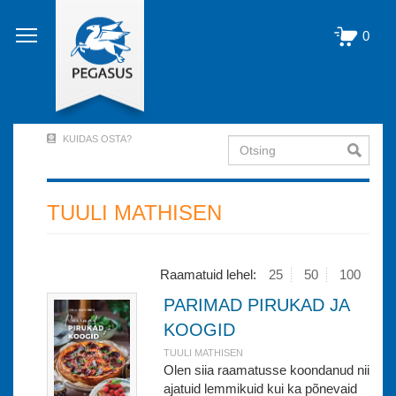
Liigu
edasi
0
põhisisu
juurde
KUIDAS OSTA?
Otsing
User
Account
Menu
TUULI MATHISEN
(logged
out)
Raamatuid lehel:
25
50
100
PARIMAD PIRUKAD JA
KOOGID
TUULI MATHISEN
Olen siia raamatusse koondanud nii
ajatuid lemmikuid kui ka põnevaid