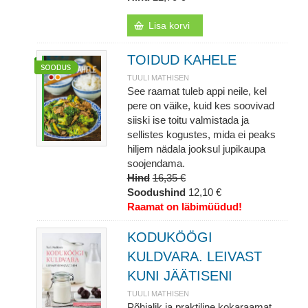
Lisa korvi
TOIDUD KAHELE
TUULI MATHISEN
See raamat tuleb appi neile, kel
pere on väike, kuid kes soovivad
siiski ise toitu valmistada ja
sellistes kogustes, mida ei peaks
hiljem nädala jooksul jupikaupa
soojendama.
Hind
16,35 €
Soodushind
12,10 €
Raamat on läbimüüdud!
KODUKÖÖGI
KULDVARA. LEIVAST
KUNI JÄÄTISENI
TUULI MATHISEN
Põhjalik ja praktiline kokaraamat,