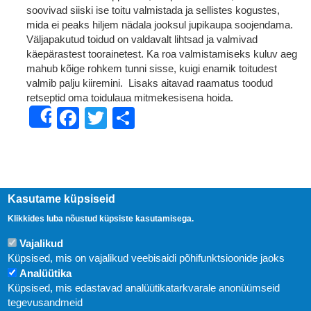
soovivad siiski ise toitu valmistada ja sellistes kogustes,
mida ei peaks hiljem nädala jooksul jupikaupa soojendama.
Väljapakutud toidud on valdavalt lihtsad ja valmivad
käepärastest toorainetest. Ka roa valmistamiseks kuluv aeg
mahub kõige rohkem tunni sisse, kuigi enamik toitudest
valmib palju kiiremini. Lisaks aitavad raamatus toodud
retseptid oma toidulaua mitmekesisena hoida.
Facebook
Twitter
Share
Share
Kasutame küpsiseid
Klikkides luba nõustud küpsiste kasutamisega.
Vajalikud
Küpsised, mis on vajalikud veebisaidi põhifunktsioonide jaoks
Analüütika
Küpsised, mis edastavad analüütikatarkvarale anonüümseid
Uudised
tegevusandmeid