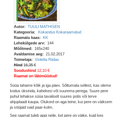
Autor
TUULI MATHISEN
Kategooria
Kokandus
Kokaraamatud
Raamatu kaas
KK
Lehekülgede arv
144
Mõõtmed
165x240
Avaldamise aeg
21.02.2017
Toimetaja
Violetta Riidas
Hind
16,35 €
Soodushind
12,10 €
Raamat on läbimüüdud!
Süüa tahame kõik ja iga päev. Sõltumata sellest, kas oleme
kodus üksinda, kahekesi või suurema perega. Suure pere
puhul tehakse süüa tavaliselt suures potis või terve
ahjuplaadi kaupa. Olukord on aga teine, kui pere on väiksem
ja sööjaid vaid paar-kolm.
See raamat tuleb appi neile, kel pere on väike, kuid kes