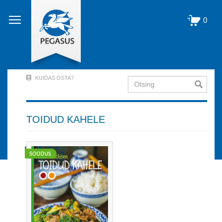
Liigu
edasi
0
põhisisu
juurde
KUIDAS OSTA?
Otsing
User
Account
Menu
TOIDUD KAHELE
(logged
out)