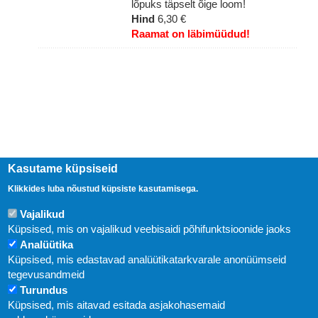
lõpuks täpselt õige loom!
Hind
6,30 €
Raamat on läbimüüdud!
Kasutame küpsiseid
Klikkides luba nõustud küpsiste kasutamisega.
Uudised
Vajalikud
Küpsised, mis on vajalikud veebisaidi põhifunktsioonide jaoks
Analüütika
Abi
Küpsised, mis edastavad analüütikatarkvarale anonüümseid
KIRJASTUS PEGASUS OÜ © 2020
tegevusandmeid
Turundus
Paldiski mnt. 29 (A korpus VI korrus), Tallinn
Küpsised, mis aitavad esitada asjakohasemaid
Üldtelefon: 666 1720