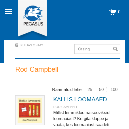
Liigu
edasi
0
põhisisu
juurde
KUIDAS OSTA?
Otsing
User
Account
Menu
Rod Campbell
(logged
out)
Raamatuid lehel:
25
50
100
KALLIS LOOMAAED
ROD CAMPBELL
Millist lemmiklooma sooviksid
loomaaiast? Kergita klappe ja
vaata, kes loomaaiast saadeti –