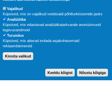
Vajalikud
Küpsised, mis on vajalikud veebisaidi põhifunktsioonide jaoks
Analüütika
Küpsised, mis edastavad analüütikatarkvarale anonüümseid
Uudised
tegevusandmeid
Turundus
Abi
Küpsised, mis aitavad esitada asjakohasemaid
KIRJASTUS PEGASUS OÜ © 2020
reklaambännereid
Paldiski mnt. 29 (A korpus VI korrus), Tallinn
Kinnita valikud
Üldtelefon: 666 1720
E-post:
pegasus[at]pegasus.ee
Keeldu kõigist
Nõustu kõigiga