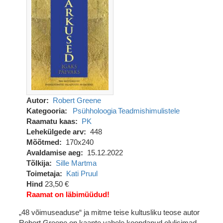
Autor
Robert Greene
Kategooria
Psühholoogia
Teadmishimulistele
Raamatu kaas
PK
Lehekülgede arv
448
Mõõtmed
170x240
Avaldamise aeg
15.12.2022
Tõlkija
Sille Martma
Toimetaja
Kati Pruul
Hind
23,50 €
Raamat on läbimüüdud!
„48 võimuseaduse“ ja mitme teise kultusliku teose autor
Robert Greene on kaante vahele koondanud olulisimad