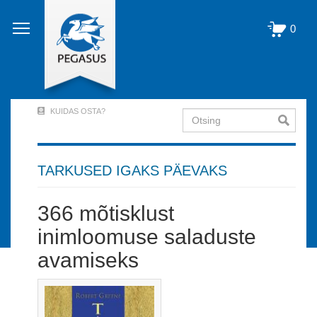
Liigu
edasi
0
põhisisu
juurde
KUIDAS OSTA?
Otsing
User
Account
Menu
TARKUSED IGAKS PÄEVAKS
(logged
366 mõtisklust
out)
inimloomuse saladuste
avamiseks