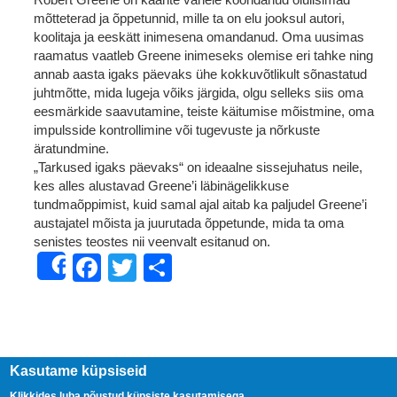
mõtteterad ja õppetunnid, mille ta on elu jooksul autori,
koolitaja ja eeskätt inimesena omandanud. Oma uusimas
raamatus vaatleb Greene inimeseks olemise eri tahke ning
annab aasta igaks päevaks ühe kokkuvõtlikult sõnastatud
juhtmõtte, mida lugeja võiks järgida, olgu selleks siis oma
eesmärkide saavutamine, teiste käitumise mõistmine, oma
impulsside kontrollimine või tugevuste ja nõrkuste
äratundmine.
„Tarkused igaks päevaks“ on ideaalne sissejuhatus neile,
kes alles alustavad Greene’i läbinägelikkuse
tundmaõppimist, kuid samal ajal aitab ka paljudel Greene’i
austajatel mõista ja juurutada õppetunde, mida ta oma
senistes teostes nii veenvalt esitanud on.
Facebook
Twitter
Share
Share
Kasutame küpsiseid
Klikkides luba nõustud küpsiste kasutamisega.