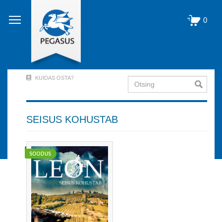
Liigu
edasi
0
põhisisu
juurde
KUIDAS OSTA?
Otsing
User
Account
Menu
SEISUS KOHUSTAB
(logged
out)