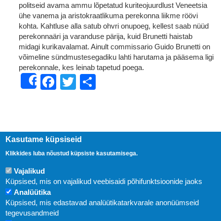
politseid avama ammu lõpetatud kuriteojuurdlust Veneetsia
ühe vanema ja aristokraatlikuma perekonna liikme röövi
kohta. Kahtluse alla satub ohvri onupoeg, kellest saab nüüd
perekonnaäri ja varanduse pärija, kuid Brunetti haistab
midagi kurikavalamat. Ainult commissario Guido Brunetti on
võimeline sündmustesegadiku lahti harutama ja pääsema ligi
perekonnale, kes leinab tapetud poega.
Facebook
Twitter
Share
Share
Kasutame küpsiseid
Klikkides luba nõustud küpsiste kasutamisega.
Vajalikud
Küpsised, mis on vajalikud veebisaidi põhifunktsioonide jaoks
Analüütika
Küpsised, mis edastavad analüütikatarkvarale anonüümseid
Uudised
tegevusandmeid