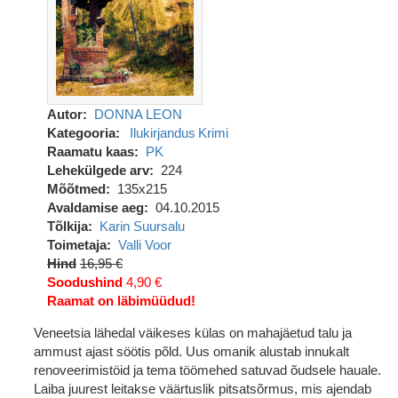
Autor
DONNA LEON
Kategooria
Ilukirjandus
Krimi
Raamatu kaas
PK
Lehekülgede arv
224
Mõõtmed
135x215
Avaldamise aeg
04.10.2015
Tõlkija
Karin Suursalu
Toimetaja
Valli Voor
Hind
16,95 €
Soodushind
4,90 €
Raamat on läbimüüdud!
Veneetsia lähedal väikeses külas on mahajäetud talu ja
ammust ajast söötis põld. Uus omanik alustab innukalt
renoveerimistöid ja tema töömehed satuvad õudsele hauale.
Laiba juurest leitakse väärtuslik pitsatsõrmus, mis ajendab