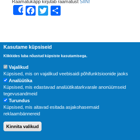
Raamatukäpp kirjutab raamatust
SIIN!
Facebook
Twitter
Share
Share
Kasutame küpsiseid
Klikkides luba nõustud küpsiste kasutamisega.
Vajalikud
Küpsised, mis on vajalikud veebisaidi põhifunktsioonide jaoks
Analüütika
Küpsised, mis edastavad analüütikatarkvarale anonüümseid
Uudised
tegevusandmeid
Turundus
Abi
Küpsised, mis aitavad esitada asjakohasemaid
KIRJASTUS PEGASUS OÜ © 2020
reklaambännereid
Paldiski mnt. 29 (A korpus VI korrus), Tallinn
Kinnita valikud
Üldtelefon: 666 1720