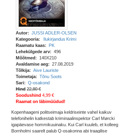
Autor
JUSSI ADLER-OLSEN
Kategooria
Ilukirjandus
Krimi
Raamatu kaas
PK
Lehekülgede arv
496
Mõõtmed
140X210
Avaldamise aeg
27.08.2019
Tõlkija
Aive Lauriste
Toimetaja
Tõnu Soots
Sari
Q-osakond
Hind
22,80 €
Soodushind
4,99 €
Raamat on läbimüüdud!
Kopenhaageni politseimaja keldriseinte vahel kaikuv
telefonihelin katkestab kriminaalinspektor Carl Mørcki
igapäevase hommikuuinaku. Kui Carl kuuleb, et kolleeg
Bornholmi saarelt palub Q-osakonna abi traagilise