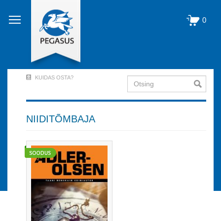
Liigu
edasi
0
põhisisu
juurde
KUIDAS OSTA?
Otsing
User
Account
Menu
NIIDITÕMBAJA
(logged
out)