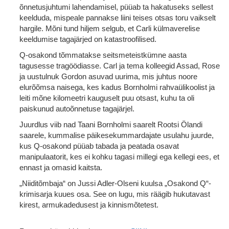
õnnetusjuhtumi lahendamisel, püüab ta hakatuseks sellest
keelduda, mispeale pannakse liini teises otsas toru vaikselt
hargile. Mõni tund hiljem selgub, et Carli külmaverelise
keeldumise tagajärjed on katastroofilised.
Q-osakond tõmmatakse seitsmeteistkümne aasta
tagusesse tragöödiasse. Carl ja tema kolleegid Assad, Rose
ja uustulnuk Gordon asuvad uurima, mis juhtus noore
elurõõmsa naisega, kes kadus Bornholmi rahvaülikoolist ja
leiti mõne kilomeetri kauguselt puu otsast, kuhu ta oli
paiskunud autoõnnetuse tagajärjel.
Juurdlus viib nad Taani Bornholmi saarelt Rootsi Ölandi
saarele, kummalise päikesekummardajate usulahu juurde,
kus Q-osakond püüab tabada ja peatada osavat
manipulaatorit, kes ei kohku tagasi millegi ega kellegi ees, et
ennast ja omasid kaitsta.
„Niiditõmbaja“ on Jussi Adler-Olseni kuulsa „Osakond Q“-
krimisarja kuues osa. See on lugu, mis räägib hukutavast
kirest, armukadedusest ja kinnismõtetest.