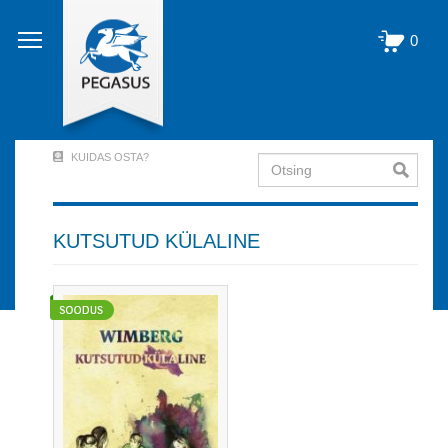
Liigu
edasi
0
põhisisu
juurde
KUIDAS OSTA?
Otsing
User
Account
Menu
KUTSUTUD KÜLALINE
(logged
out)