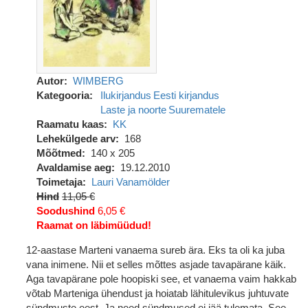
Autor
WIMBERG
Kategooria
Ilukirjandus
Eesti kirjandus
Laste ja noorte
Suurematele
Raamatu kaas
KK
Lehekülgede arv
168
Mõõtmed
140 x 205
Avaldamise aeg
19.12.2010
Toimetaja
Lauri Vanamölder
Hind
11,05 €
Soodushind
6,05 €
Raamat on läbimüüdud!
12-aastase Marteni vanaema sureb ära. Eks ta oli ka juba
vana inimene. Nii et selles mõttes asjade tavapärane käik.
Aga tavapärane pole hoopiski see, et vanaema vaim hakkab
võtab Marteniga ühendust ja hoiatab lähitulevikus juhtuvate
sündmuste eest. Ja need sündmused ei jää tulemata. See