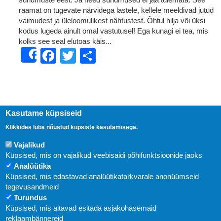
raamat on tugevate närvidega lastele, kellele meeldivad jutud
vaimudest ja üleloomulikest nähtustest. Õhtul hilja või üksi
kodus lugeda ainult omal vastutusel! Ega kunagi ei tea, mis
kolks see seal elutoas käis...
Facebook
Twitter
Share
Share
Kasutame küpsiseid
Klikkides luba nõustud küpsiste kasutamisega.
Vajalikud
Küpsised, mis on vajalikud veebisaidi põhifunktsioonide jaoks
Analüütika
Küpsised, mis edastavad analüütikatarkvarale anonüümseid
Uudised
tegevusandmeid
Turundus
Abi
Küpsised, mis aitavad esitada asjakohasemaid
KIRJASTUS PEGASUS OÜ © 2020
reklaambännereid