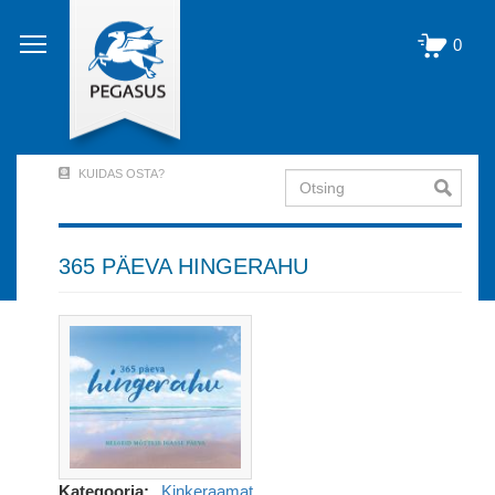
Liigu
edasi
0
põhisisu
juurde
KUIDAS OSTA?
Otsing
User
Account
Menu
365 PÄEVA HINGERAHU
(logged
out)
Kategooria
Kinkeraamat