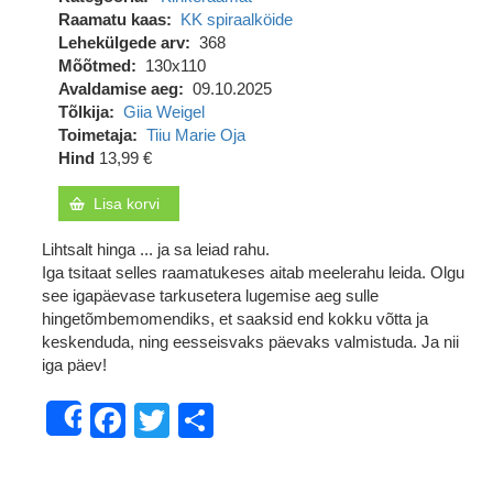
Raamatu kaas
KK spiraalköide
Lehekülgede arv
368
Mõõtmed
130x110
Avaldamise aeg
09.10.2025
Tõlkija
Giia Weigel
Toimetaja
Tiiu Marie Oja
Hind
13,99 €
Lisa korvi
Lihtsalt hinga ... ja sa leiad rahu.
Iga tsitaat selles raamatukeses aitab meelerahu leida. Olgu
see igapäevase tarkusetera lugemise aeg sulle
hingetõmbemomendiks, et saaksid end kokku võtta ja
keskenduda, ning eesseisvaks päevaks valmistuda. Ja nii
iga päev!
Facebook
Twitter
Share
Share