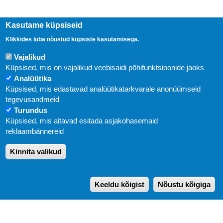
Kasutame küpsiseid
Klikkides luba nõustud küpsiste kasutamisega.
Vajalikud
Küpsised, mis on vajalikud veebisaidi põhifunktsioonide jaoks
Analüütika
Küpsised, mis edastavad analüütikatarkvarale anonüümseid
Uudised
tegevusandmeid
Turundus
Abi
Küpsised, mis aitavad esitada asjakohasemaid
KIRJASTUS PEGASUS OÜ © 2020
reklaambännereid
Paldiski mnt. 29 (A korpus VI korrus), Tallinn
Kinnita valikud
Üldtelefon: 666 1720
E-post:
pegasus[at]pegasus.ee
Keeldu kõigist
Nõustu kõigiga