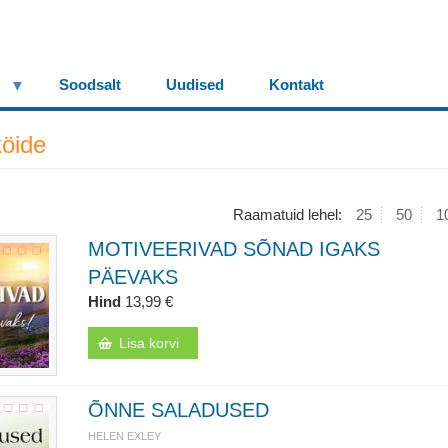
Soodsalt
Uudised
Kontakt
köide
Raamatuid lehel:
25
50
1
MOTIVEERIVAD SÕNAD IGAKS
PÄEVAKS
Hind
13,99 €
Lisa korvi
ÕNNE SALADUSED
HELEN EXLEY