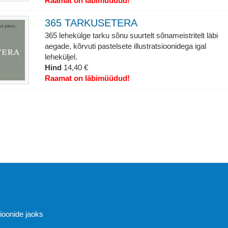
Raamat on läbimüüdud!
365 TARKUSETERA
365 lehekülge tarku sõnu suurtelt sõnameistritelt läbi
aegade, kõrvuti pastelsete illustratsioonidega igal
leheküljel.
Hind
14,40 €
Raamat on läbimüüdud!
Abi
sioonide jaoks