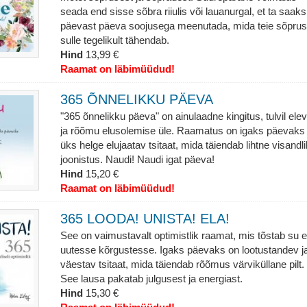
seada end sisse sõbra riiulis või lauanurgal, et ta saaks
päevast päeva soojusega meenutada, mida teie sõprus
sulle tegelikult tähendab.
Hind
13,99 €
Raamat on läbimüüdud!
365 ÕNNELIKKU PÄEVA
"365 õnnelikku päeva" on ainulaadne kingitus, tulvil ele
ja rõõmu elusolemise üle. Raamatus on igaks päevaks
üks helge elujaatav tsitaat, mida täiendab lihtne visandli
joonistus. Naudi! Naudi igat päeva!
Hind
15,20 €
Raamat on läbimüüdud!
365 LOODA! UNISTA! ELA!
See on vaimustavalt optimistlik raamat, mis tõstab su e
uutesse kõrgustesse. Igaks päevaks on lootustandev j
väestav tsitaat, mida täiendab rõõmus värviküllane pilt.
See lausa pakatab julgusest ja energiast.
Hind
15,30 €