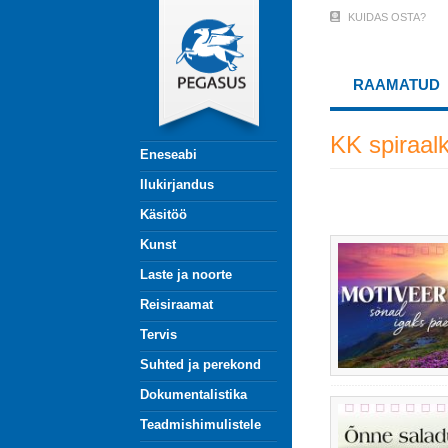
Liigu
KUIDAS OSTA?
User
edasi
põhisisu
Account
juurde
RAAMATUD
Menu
(logged
KK spiraal
Eneseabi
out)
Ilukirjandus
Käsitöö
Kunst
Laste ja noorte
Reisiraamat
Tervis
Suhted ja perekond
Dokumentalistika
Teadmishimulistele