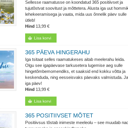
Sellesse raamatusse on koondatud 365 positiivset ja
tujutõstvat soovitust ja mõttetera. Alusta iga uut hommi
lehekeeramisega ja vaata, mida uus õnnelik päev sulle
ütleb!
Hind
13,99 €
Lisa korvi
365 PÄEVA HINGERAHU
Iga tsitaat selles raamatukeses aitab meelerahu leida.
Olgu see igapäevase tarkusetera lugemise aeg sulle
hingetõmbemomendiks, et saaksid end kokku võtta ja
keskenduda, ning eesseisvaks päevaks valmistuda. Ja 
iga päev!
Hind
13,99 €
Lisa korvi
365 POSITIIVSET MÕTET
Positiivsus tõstab inimeste meeleolu – see muudab na