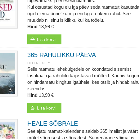
tugevamaks ja enesekindlamaks.
Kui otsustad kogu elu iga päev seda raamatut kasutada
õpid olema õnnelikum ja endaga rohkem rahul. See
muudab nii sinu isiklikku kui ka tööelu.
Hind
13,99 €
Lisa korvi
365 RAHULIKKU PÄEVA
HELEN EXLEY
Selle raamatu lehekülgedele on koondatud sisemist
tasakaalu ja rahulolu kajastavaid mõtteid. Kaunis kogu
on hindamatu kingitus igaühele, kes otsib ja hindab rah
iseendas...
Hind
13,99 €
Lisa korvi
HEALE SÕBRALE
See ajatu raamat-kalender sisaldab 365 imelist ja väärt
mõtet sõprusest ja sõpradest. Suurepärane võimalus