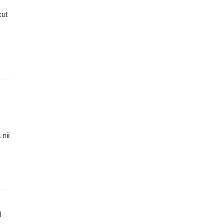
kut
nii
d