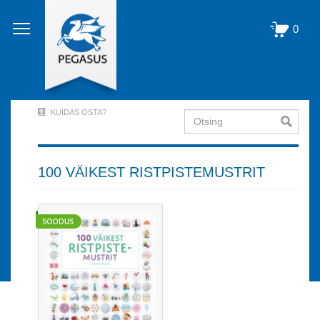
Liigu
edasi
0
põhisisu
juurde
KUIDAS OSTA?
Otsing
User
Account
Menu
100 VÄIKEST RISTPISTEMUSTRIT
(logged
out)