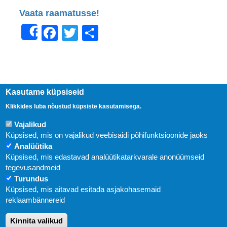
Vaata raamatusse!
Facebook
Twitter
Share
Share
Kasutame küpsiseid
Klikkides luba nõustud küpsiste kasutamisega.
Vajalikud
Küpsised, mis on vajalikud veebisaidi põhifunktsioonide jaoks
Analüütika
Küpsised, mis edastavad analüütikatarkvarale anonüümseid
Uudised
tegevusandmeid
Turundus
Abi
Küpsised, mis aitavad esitada asjakohasemaid
KIRJASTUS PEGASUS OÜ © 2020
reklaambännereid
Paldiski mnt. 29 (A korpus VI korrus), Tallinn
Kinnita valikud