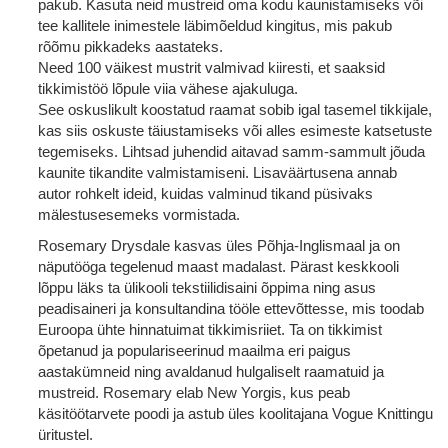
pakub. Kasuta neid mustreid oma kodu kaunistamiseks või
tee kallitele inimestele läbimõeldud kingitus, mis pakub
rõõmu pikkadeks aastateks.
Need 100 väikest mustrit valmivad kiiresti, et saaksid
tikkimistöö lõpule viia vähese ajakuluga.
See oskuslikult koostatud raamat sobib igal tasemel tikkijale,
kas siis oskuste täiustamiseks või alles esimeste katsetuste
tegemiseks. Lihtsad juhendid aitavad samm-sammult jõuda
kaunite tikandite valmistamiseni. Lisaväärtusena annab
autor rohkelt ideid, kuidas valminud tikand püsivaks
mälestusesemeks vormistada.
Rosemary Drysdale kasvas üles Põhja-Inglismaal ja on
näputööga tegelenud maast madalast. Pärast keskkooli
lõppu läks ta ülikooli tekstiilidisaini õppima ning asus
peadisaineri ja konsultandina tööle ettevõttesse, mis toodab
Euroopa ühte hinnatuimat tikkimisriiet. Ta on tikkimist
õpetanud ja populariseerinud maailma eri paigus
aastakümneid ning avaldanud hulgaliselt raamatuid ja
mustreid. Rosemary elab New Yorgis, kus peab
käsitöötarvete poodi ja astub üles koolitajana Vogue Knittingu
üritustel.