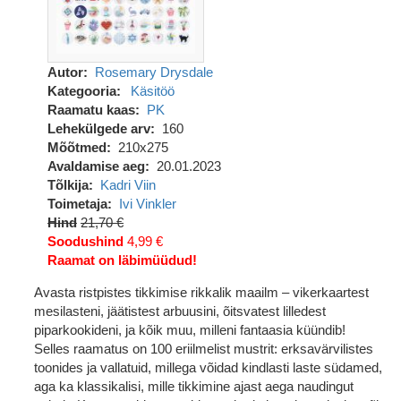
Autor
Rosemary Drysdale
Kategooria
Käsitöö
Raamatu kaas
PK
Lehekülgede arv
160
Mõõtmed
210x275
Avaldamise aeg
20.01.2023
Tõlkija
Kadri Viin
Toimetaja
Ivi Vinkler
Hind
21,70 €
Soodushind
4,99 €
Raamat on läbimüüdud!
Avasta ristpistes tikkimise rikkalik maailm – vikerkaartest
mesilasteni, jäätistest arbuusini, õitsvatest lilledest
piparkookideni, ja kõik muu, milleni fantaasia küündib!
Selles raamatus on 100 eriilmelist mustrit: erksavärvilistes
toonides ja vallatuid, millega võidad kindlasti laste südamed,
aga ka klassikalisi, mille tikkimine ajast aega naudingut