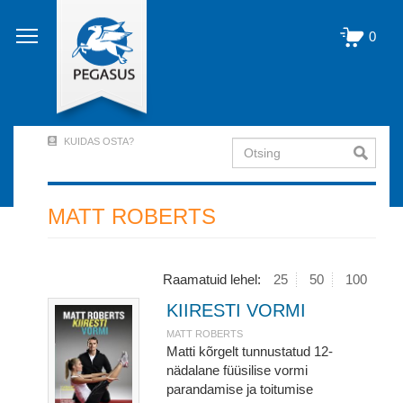
Liigu
edasi
0
põhisisu
juurde
KUIDAS OSTA?
Otsing
User
Account
Menu
MATT ROBERTS
(logged
out)
Raamatuid lehel:
25
50
100
KIIRESTI VORMI
MATT ROBERTS
Matti kõrgelt tunnustatud 12-
nädalane füüsilise vormi
parandamise ja toitumise