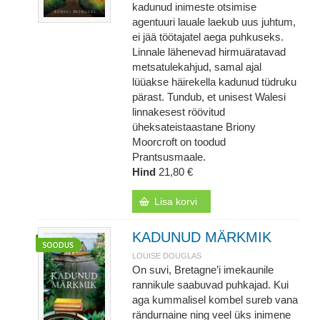
kadunud inimeste otsimise
agentuuri lauale laekub uus juhtum,
ei jää töötajatel aega puhkuseks.
Linnale lähenevad hirmuäratavad
metsatulekahjud, samal ajal
lüüakse häirekella kadunud tüdruku
pärast. Tundub, et unisest Walesi
linnakesest röövitud
üheksateistaastane Briony
Moorcroft on toodud
Prantsusmaale.
Hind
21,80 €
Lisa korvi
KADUNUD MÄRKMIK
LOUISE DOUGLAS
On suvi, Bretagne’i imekaunile
rannikule saabuvad puhkajad. Kui
aga kummalisel kombel sureb vana
rändurnaine ning veel üks inimene