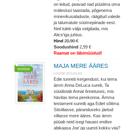
on leitud, peavad nad püüdma oma
mälestusi taastada, põgenema
minevikusaladuste, räägitud valede
ja talumatute süümepiinade eest.
Neil tuleb välja selgitada, mis
Alice’iga juhtus.
Hind
20,90 €
Soodushind
2,99 €
Raamat on läbimüüdud!
MAJA MERE ÄÄRES
LOUISE DOUGLAS
Edie tunneb kergendust, kui tema
ämm Anna DeLuca sureb. Ta
süüdistab Annat õnnetuses, mis
hävitas tema perekonna. Ämma
testament sunnib aga Ediet sõitma
Sitsiiliasse, päranduseks jäetud
villasse mere ääres. Kas ämm
püüab neid isegi hauast endise
abikaasa Joe´ga uuesti kokku viia?