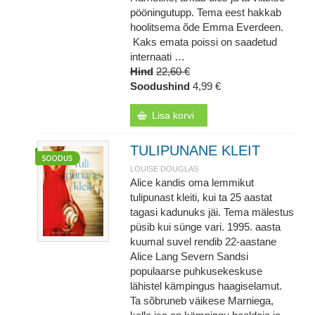
pööningutupp. Tema eest hakkab
hoolitsema õde Emma Everdeen.
Kaks emata poissi on saadetud
internaati …
Hind
22,60 €
Soodushind
4,99 €
Lisa korvi
TULIPUNANE KLEIT
LOUISE DOUGLAS
Alice kandis oma lemmikut
tulipunast kleiti, kui ta 25 aastat
tagasi kadunuks jäi. Tema mälestus
püsib kui sünge vari. 1995. aasta
kuumal suvel rendib 22-aastane
Alice Lang Severn Sandsi
populaarse puhkusekeskuse
lähistel kämpingus haagiselamut.
Ta sõbruneb väikese Marniega,