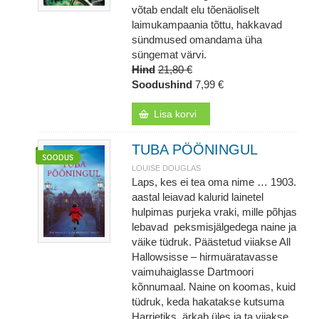
võtab endalt elu tõenäoliselt
laimukampaania tõttu, hakkavad
sündmused omandama üha
süngemat värvi.
Hind
21,80 €
Soodushind
7,99 €
Lisa korvi
TUBA PÖÖNINGUL
LOUISE DOUGLAS
Laps, kes ei tea oma nime … 1903.
aastal leiavad kalurid lainetel
hulpimas purjeka vraki, mille põhjas
lebavad peksmisjälgedega naine ja
väike tüdruk. Päästetud viiakse All
Hallowsisse – hirmuäratavasse
vaimuhaiglasse Dartmoori
kõnnumaal. Naine on koomas, kuid
tüdruk, keda hakatakse kutsuma
Harrietiks, ärkab üles ja ta viiakse