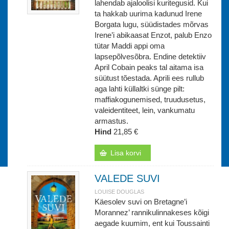
lahendab ajaloolisi kuritegusid. Kui
ta hakkab uurima kadunud Irene
Borgata lugu, süüdistades mõrvas
Irene’i abikaasat Enzot, palub Enzo
tütar Maddi appi oma
lapsepõlvesõbra. Endine detektiiv
April Cobain peaks tal aitama isa
süütust tõestada. Aprili ees rullub
aga lahti küllaltki sünge pilt:
maffiakogunemised, truudusetus,
valeidentiteet, lein, vankumatu
armastus.
Hind
21,85 €
Lisa korvi
VALEDE SUVI
LOUISE DOUGLAS
Käesolev suvi on Bretagne’i
Morannez’ rannikulinnakeses kõigi
aegade kuumim, ent kui Toussainti