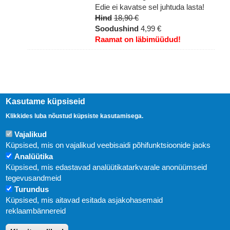
Edie ei kavatse sel juhtuda lasta!
Hind
18,90 €
Soodushind
4,99 €
Raamat on läbimüüdud!
Kasutame küpsiseid
Klikkides luba nõustud küpsiste kasutamisega.
Vajalikud
Küpsised, mis on vajalikud veebisaidi põhifunktsioonide jaoks
Analüütika
Küpsised, mis edastavad analüütikatarkvarale anonüümseid
Uudised
tegevusandmeid
Turundus
Abi
Küpsised, mis aitavad esitada asjakohasemaid
KIRJASTUS PEGASUS OÜ © 2020
reklaambännereid
Paldiski mnt. 29 (A korpus VI korrus), Tallinn