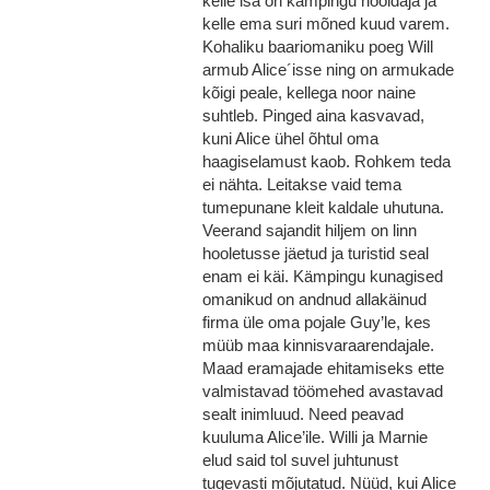
kelle isa on kämpingu hooldaja ja
kelle ema suri mõned kuud varem.
Kohaliku baariomaniku poeg Will
armub Alice´isse ning on armukade
kõigi peale, kellega noor naine
suhtleb. Pinged aina kasvavad,
kuni Alice ühel õhtul oma
haagiselamust kaob. Rohkem teda
ei nähta. Leitakse vaid tema
tumepunane kleit kaldale uhutuna.
Veerand sajandit hiljem on linn
hooletusse jäetud ja turistid seal
enam ei käi. Kämpingu kunagised
omanikud on andnud allakäinud
firma üle oma pojale Guy’le, kes
müüb maa kinnisvaraarendajale.
Maad eramajade ehitamiseks ette
valmistavad töömehed avastavad
sealt inimluud. Need peavad
kuuluma Alice’ile. Willi ja Marnie
elud said tol suvel juhtunust
tugevasti mõjutatud. Nüüd, kui Alice