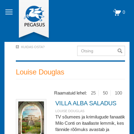
Liigu
edasi
0
põhisisu
juurde
KUIDAS OSTA?
Otsing
User
Account
Menu
Louise Douglas
(logged
out)
Raamatuid lehel:
25
50
100
VILLA ALBA SALADUS
LOUISE DOUGLAS
TV sõumees ja krimilugude fanaatik
Milo Conti on itaallaste lemmik, kes
fännide rõõmuks avastab ja