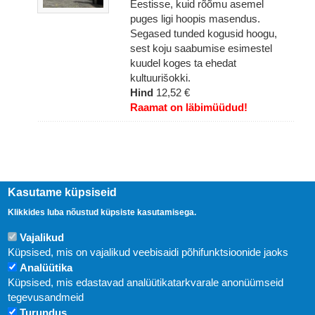
Eestisse, kuid rõõmu asemel
puges ligi hoopis masendus.
Segased tunded kogusid hoogu,
sest koju saabumise esimestel
kuudel koges ta ehedat
kultuurišokki.
Hind
12,52 €
Raamat on läbimüüdud!
Kasutame küpsiseid
Klikkides luba nõustud küpsiste kasutamisega.
Vajalikud
Küpsised, mis on vajalikud veebisaidi põhifunktsioonide jaoks
Analüütika
Küpsised, mis edastavad analüütikatarkvarale anonüümseid
Uudised
tegevusandmeid
Turundus