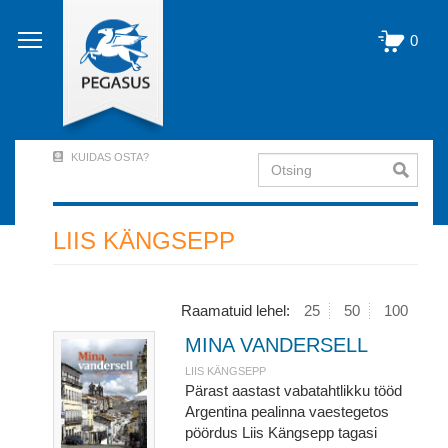
Liigu
edasi
0
põhisisu
juurde
KUIDAS OSTA?
Otsing
User
Account
Menu
LIIS KÄNGSEPP
(logged
out)
Raamatuid lehel:
25
50
100
MINA VANDERSELL
LIIS KÄNGSEPP
Pärast aastast vabatahtlikku tööd
Argentina pealinna vaestegetos
pöördus Liis Kängsepp tagasi