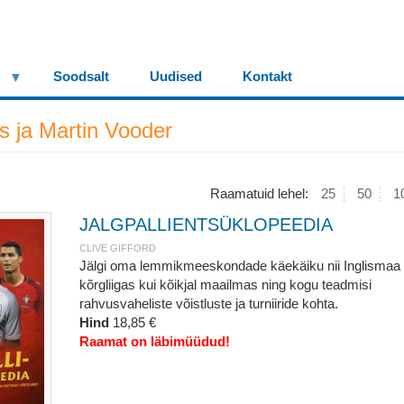
Soodsalt
Uudised
Kontakt
as ja Martin Vooder
Raamatuid lehel:
25
50
1
JALGPALLIENTSÜKLOPEEDIA
CLIVE GIFFORD
Jälgi oma lemmikmeeskondade käekäiku nii Inglismaa
kõrgliigas kui kõikjal maailmas ning kogu teadmisi
rahvusvaheliste võistluste ja turniiride kohta.
Hind
18,85 €
Raamat on läbimüüdud!