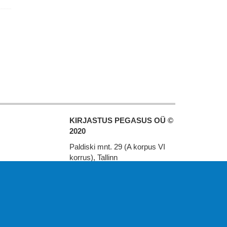
KIRJASTUS PEGASUS OÜ ©
2020
Paldiski mnt. 29 (A korpus VI
korrus), Tallinn
Üldtelefon: 666 1720
E-post:
pegasus[at]pegasus.ee