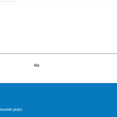
Abi
sioonide jaoks