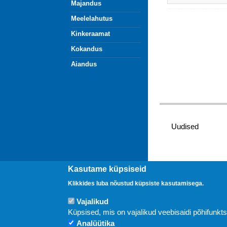
Majandus
Meelelahutus
Kinkeraamat
Kokandus
Aiandus
Uudised
Kasutame küpsiseid
Klikkides luba nõustud küpsiste kasutamisega.
Vajalikud
Küpsised, mis on vajalikud veebisaidi põhifunkt
Analüütika