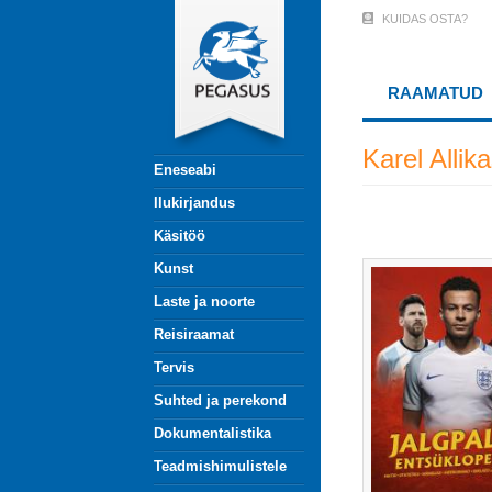
Liigu
KUIDAS OSTA?
User
edasi
põhisisu
Account
juurde
RAAMATUD
Menu
(logged
Karel Allik
Eneseabi
out)
Ilukirjandus
Käsitöö
Kunst
Laste ja noorte
Reisiraamat
Tervis
Suhted ja perekond
Dokumentalistika
Teadmishimulistele