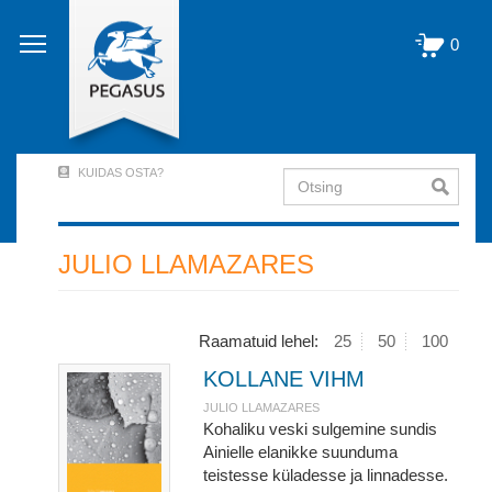
Liigu
edasi
0
põhisisu
juurde
KUIDAS OSTA?
Otsing
User
Account
Menu
JULIO LLAMAZARES
(logged
out)
Raamatuid lehel:
25
50
100
KOLLANE VIHM
JULIO LLAMAZARES
Kohaliku veski sulgemine sundis
Ainielle elanikke suunduma
teistesse küladesse ja linnadesse.