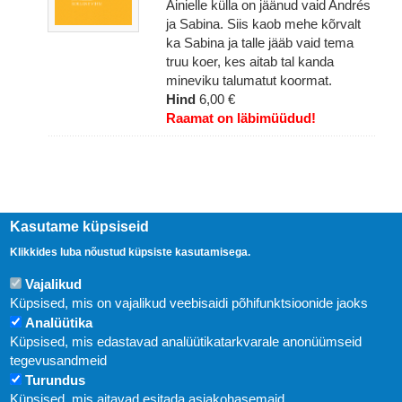
Ainielle külla on jäänud vaid Andrés
ja Sabina. Siis kaob mehe kõrvalt
ka Sabina ja talle jääb vaid tema
truu koer, kes aitab tal kanda
mineviku talumatut koormat.
Hind
6,00 €
Raamat on läbimüüdud!
Kasutame küpsiseid
Klikkides luba nõustud küpsiste kasutamisega.
Vajalikud
Küpsised, mis on vajalikud veebisaidi põhifunktsioonide jaoks
Analüütika
Küpsised, mis edastavad analüütikatarkvarale anonüümseid
Uudised
tegevusandmeid
Turundus
Abi
Küpsised, mis aitavad esitada asjakohasemaid