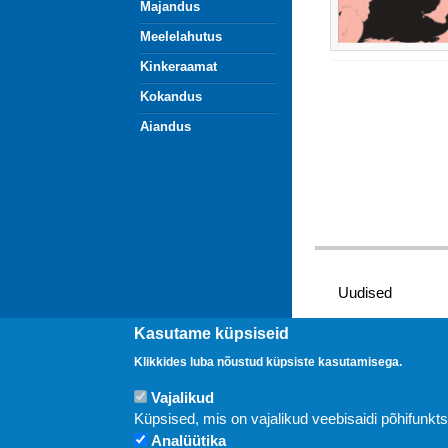
Majandus
Meelelahutus
Kinkeraamat
Kokandus
Aiandus
Uudised
Kasutame küpsiseid
Klikkides luba nõustud küpsiste kasutamisega.
Vajalikud
Küpsised, mis on vajalikud veebisaidi põhifunkt
Analüütika