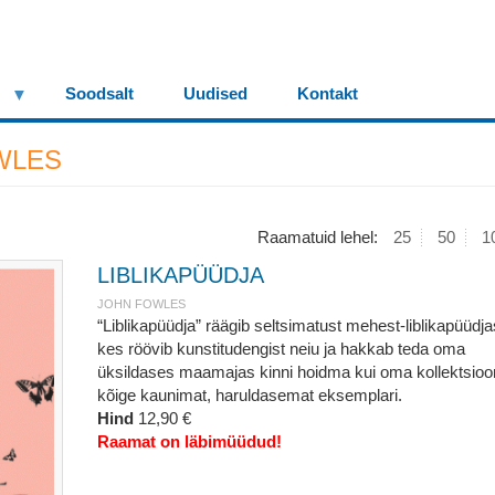
Soodsalt
Uudised
Kontakt
WLES
Raamatuid lehel:
25
50
1
LIBLIKAPÜÜDJA
JOHN FOWLES
“Liblikapüüdja” räägib seltsimatust mehest-liblikapüüdja
kes röövib kunstitudengist neiu ja hakkab teda oma
üksildases maamajas kinni hoidma kui oma kollektsioo
kõige kaunimat, haruldasemat eksemplari.
Hind
12,90 €
Raamat on läbimüüdud!