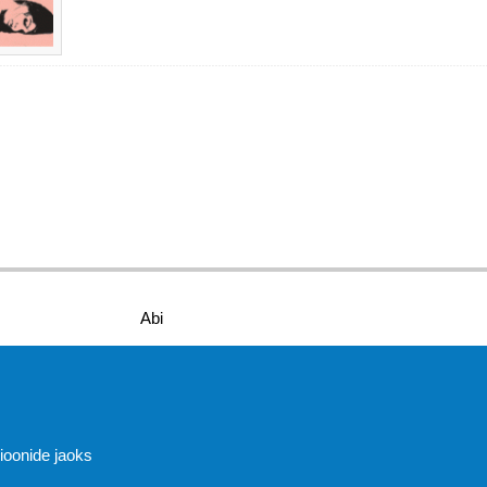
Abi
sioonide jaoks