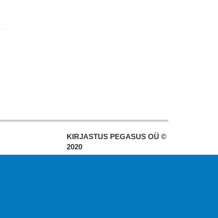
KIRJASTUS PEGASUS OÜ ©
2020
Paldiski mnt. 29 (A korpus VI
korrus), Tallinn
Üldtelefon: 666 1720
E-post:
pegasus[at]pegasus.ee