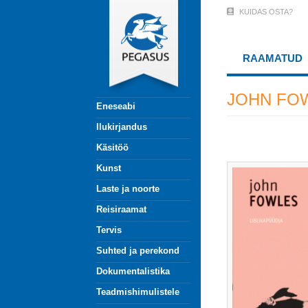
Liigu
KUIDAS OSTA?
User
edasi
põhisisu
Account
juurde
RAAMATUD
Menu
(logged
JOHN FO
Eneseabi
out)
Ilukirjandus
Käsitöö
Kunst
Laste ja noorte
Reisiraamat
Tervis
Suhted ja perekond
Dokumentalistika
Teadmishimulistele