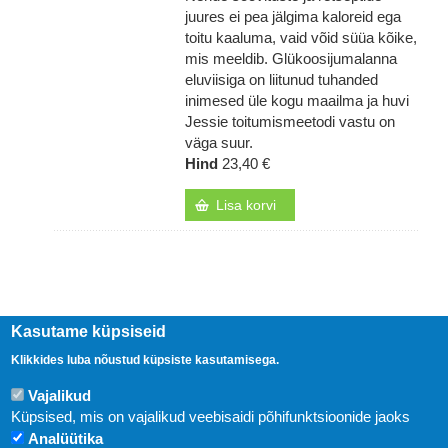
juures ei pea jälgima kaloreid ega
toitu kaaluma, vaid võid süüa kõike,
mis meeldib. Glükoosijumalanna
eluviisiga on liitunud tuhanded
inimesed üle kogu maailma ja huvi
Jessie toitumismeetodi vastu on
väga suur.
Hind
23,40 €
Lisa korvi
Kasutame küpsiseid
Klikkides luba nõustud küpsiste kasutamisega.
Vajalikud
Küpsised, mis on vajalikud veebisaidi põhifunktsioonide jaoks
Analüütika