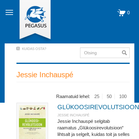
Liigu
edasi
0
põhisisu
juurde
KUIDAS OSTA?
Otsing
User
Account
Menu
Jessie Inchauspé
(logged
out)
Raamatuid lehel:
25
50
100
GLÜKOOSIREVOLUTSIOON
JESSIE INCHAUSPÉ
Jessie Inchauspé selgitab
raamatus „Glükoosirevolutsioon“
lihtsalt ja selgelt, kuidas toit ja selles