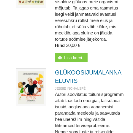
sisalduv glükoos meie organismi
mõjutab. Ta jagab oma raamatus
isegi veidi jahmatavaid avastusi
veresuhkru rollist meie elus ja
rõhutab, et süüa võib kõike, mis
meeldib, aga oluline on jälgida
toitude söömise järjekorda.
Hind
20,00 €
Lisa korvi
GLÜKOOSIJUMALANNA
ELUVIIS
JESSIE INCHAUSPÉ
Autori soovitatud toitumisprogramm
aitab taastada energiat, taltsutada
isusid, aeglustada vananemist,
parandada meeleolu ja saavutada
hea unerežiim ning vältida
lihtsamaid terviseprobleeme.
Nende soovituste ja retseptide