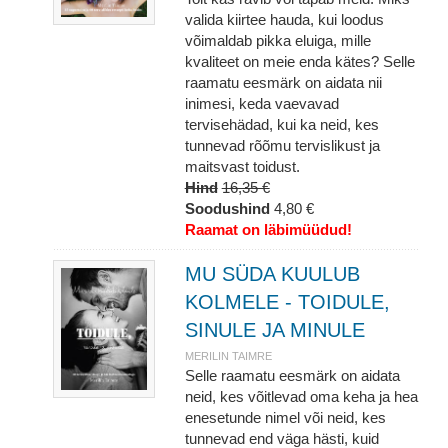
valida kiirtee hauda, kui loodus
võimaldab pikka eluiga, mille
kvaliteet on meie enda kätes? Selle
raamatu eesmärk on aidata nii
inimesi, keda vaevavad
tervisehädad, kui ka neid, kes
tunnevad rõõmu tervislikust ja
maitsvast toidust.
Hind
16,35 €
Soodushind
4,80 €
Raamat on läbimüüdud!
MU SÜDA KUULUB
KOLMELE - TOIDULE,
SINULE JA MINULE
MERILIN TAIMRE
Selle raamatu eesmärk on aidata
neid, kes võitlevad oma keha ja hea
enesetunde nimel või neid, kes
tunnevad end väga hästi, kuid