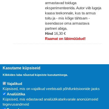
armastavad toiduga
eksperimenteerida. Autor viib lugeja
kaasa teekonnale, kus ta armus
toitu ja - mis kõige tähtsam -
iseendasse oma armastava
partneri abiga.
Hind
16,30 €
Raamat on läbimüüdud!
Kasutame küpsiseid
Klikkides luba nõustud küpsiste kasutamisega.
Vajalikud
Küpsised, mis on vajalikud veebisaidi põhifunktsioonide jaoks
Analüütika
Küpsised, mis edastavad analüütikatarkvarale anonüümseid
Uudised
tegevusandmeid