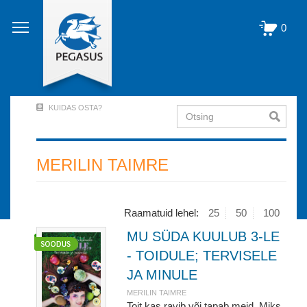
Liigu
edasi
0
põhisisu
juurde
KUIDAS OSTA?
Otsing
User
Account
Menu
MERILIN TAIMRE
(logged
out)
Raamatuid lehel:
25
50
100
MU SÜDA KUULUB 3-LE
- TOIDULE; TERVISELE
JA MINULE
MERILIN TAIMRE
Toit kas ravib või tapab meid. Miks